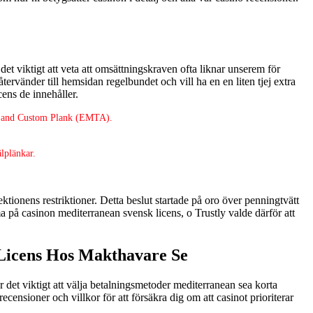
t viktigt att veta att omsättningskraven ofta liknar unserem för
tervänder till hemsidan regelbundet och vill ha en en liten tjej extra
cens de innehåller.
es and Custom Plank (EMTA).
älplänkar.
ktionens restriktioner. Detta beslut startade på oro över penningtvätt
på casinon mediterranean svensk licens, o Trustly valde därför att
 Licens Hos Makthavare Se
r det viktigt att välja betalningsmetoder mediterranean sea korta
ecensioner och villkor för att försäkra dig om att casinot prioriterar