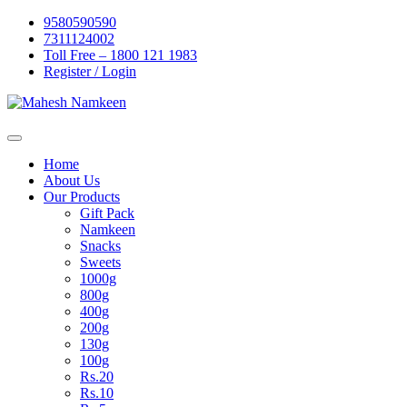
Skip
9580590590
to
7311124002
content
Toll Free – 1800 121 1983
Register / Login
Home
About Us
Our Products
Gift Pack
Namkeen
Snacks
Sweets
1000g
800g
400g
200g
130g
100g
Rs.20
Rs.10