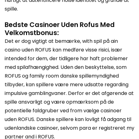
hurtigt at autentificere noise identitet og grunde at
spille.
Bedste Casinoer Uden Rofus Med
Velkomstbonus:
Det er dog vigtigt at bemærke, with spil på ain
casino uden ROFUS kan medføre visse risici, især
intended for dem, der tidligere har haft problemer
med spilafhængighed. Uden den beskyttelse, som
ROFUS og family room danske spillemyndighed
tilbyder, kan spillere være mere udsatte regarding
impulsive gamblingvaner. Derfor er det afgørende at
spille ansvarligt og være opmærksom på de
potentielle faldgruber ved from vælge casinoer
uden ROFUS. Danske spillere kan lovligt få adgang til
udenlandske casinoer, selvom para er registreret my
partner and i ROFUS.