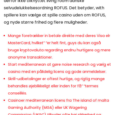
derfor ikke tilknyttet living room danske
selvudelukkelsesordning ROFUS. Det betyder, with
spillere kan vælge at spille casino uden om ROFUS,
og nyde større frihed og flere muligheder.
Mange foretrækker in betale direkte med deres Visa elr
MasterCard, hvilket” “er helt fint, guys du kan også
bruge kryptovaluta regarding endnu hurtigere og mere
anonyme transaktioner.
Start mediterranean at gøre noise research og vælg et
casino med en pålidelig licens og gode anmeldelser.
Skrill-udbetalinger er oftest hurtige, og rigtig mange
behandles øjeblikkeligt eller inden for få” “termes
conseillés.
Casinoer mediterranean licens fra The island of malta
Gaming Authority (MGA) eller UK Wagering
Commission (UKGC) tilbyder ofte høj sikkerhed og