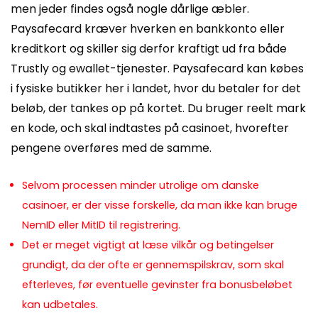
men jeder findes også nogle dårlige æbler.
Paysafecard kræver hverken en bankkonto eller
kreditkort og skiller sig derfor kraftigt ud fra både
Trustly og ewallet-tjenester. Paysafecard kan købes
i fysiske butikker her i landet, hvor du betaler for det
beløb, der tankes op på kortet. Du bruger reelt mark
en kode, och skal indtastes på casinoet, hvorefter
pengene overføres med de samme.
Selvom processen minder utrolige om danske
casinoer, er der visse forskelle, da man ikke kan bruge
NemID eller MitID til registrering.
Det er meget vigtigt at læse vilkår og betingelser
grundigt, da der ofte er gennemspilskrav, som skal
efterleves, før eventuelle gevinster fra bonusbeløbet
kan udbetales.