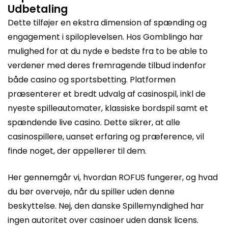
Udbetaling
Dette tilføjer en ekstra dimension af spænding og
engagement i spiloplevelsen. Hos Gomblingo har
mulighed for at du nyde e bedste fra to be able to
verdener med deres fremragende tilbud indenfor
både casino og sportsbetting. Platformen
præsenterer et bredt udvalg af casinospil, inkl de
nyeste spilleautomater, klassiske bordspil samt et
spændende live casino. Dette sikrer, at alle
casinospillere, uanset erfaring og præference, vil
finde noget, der appellerer til dem.
Her gennemgår vi, hvordan ROFUS fungerer, og hvad
du bør overveje, når du spiller uden denne
beskyttelse. Nej, den danske Spillemyndighed har
ingen autoritet over casinoer uden dansk licens.