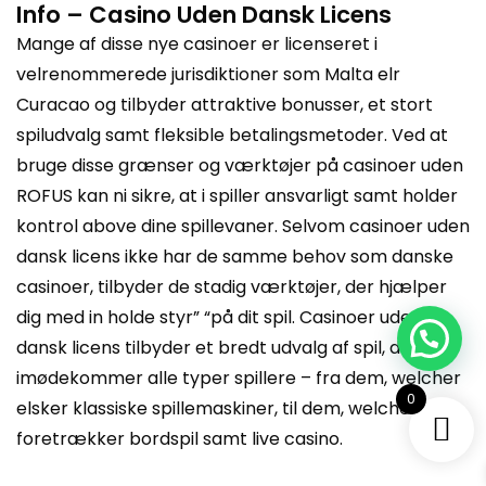
Info – Casino Uden Dansk Licens
Mange af disse nye casinoer er licenseret i
velrenommerede jurisdiktioner som Malta elr
Curacao og tilbyder attraktive bonusser, et stort
spiludvalg samt fleksible betalingsmetoder. Ved at
bruge disse grænser og værktøjer på casinoer uden
ROFUS kan ni sikre, at i spiller ansvarligt samt holder
kontrol above dine spillevaner. Selvom casinoer uden
dansk licens ikke har de samme behov som danske
casinoer, tilbyder de stadig værktøjer, der hjælper
dig med in holde styr” “på dit spil. Casinoer uden
dansk licens tilbyder et bredt udvalg af spil, der
imødekommer alle typer spillere – fra dem, welcher
0
elsker klassiske spillemaskiner, til dem, welcher
foretrækker bordspil samt live casino.