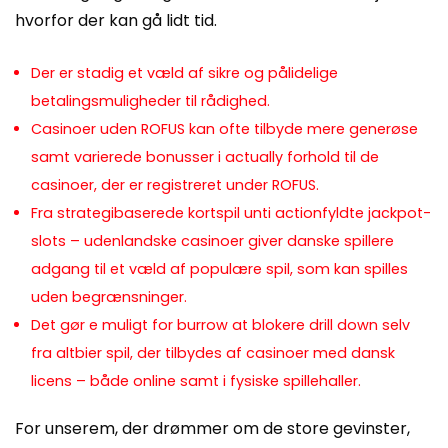
hvorfor der kan gå lidt tid.
Der er stadig et væld af sikre og pålidelige
betalingsmuligheder til rådighed.
Casinoer uden ROFUS kan ofte tilbyde mere generøse
samt varierede bonusser i actually forhold til de
casinoer, der er registreret under ROFUS.
Fra strategibaserede kortspil unti actionfyldte jackpot-
slots – udenlandske casinoer giver danske spillere
adgang til et væld af populære spil, som kan spilles
uden begrænsninger.
Det gør e muligt for burrow at blokere drill down selv
fra altbier spil, der tilbydes af casinoer med dansk
licens – både online samt i fysiske spillehaller.
For unserem, der drømmer om de store gevinster,