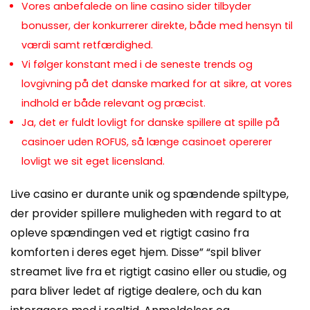
Vores anbefalede on line casino sider tilbyder
bonusser, der konkurrerer direkte, både med hensyn til
værdi samt retfærdighed.
Vi følger konstant med i de seneste trends og
lovgivning på det danske marked for at sikre, at vores
indhold er både relevant og præcist.
Ja, det er fuldt lovligt for danske spillere at spille på
casinoer uden ROFUS, så længe casinoet opererer
lovligt we sit eget licensland.
Live casino er durante unik og spændende spiltype,
der provider spillere muligheden with regard to at
opleve spændingen ved et rigtigt casino fra
komforten i deres eget hjem. Disse” “spil bliver
streamet live fra et rigtigt casino eller ou studie, og
para bliver ledet af rigtige dealere, och du kan