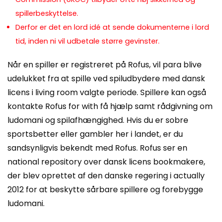
spillerbeskyttelse.
Derfor er det en lord idé at sende dokumenterne i lord
tid, inden ni vil udbetale større gevinster.
Når en spiller er registreret på Rofus, vil para blive
udelukket fra at spille ved spiludbydere med dansk
licens i living room valgte periode. Spillere kan også
kontakte Rofus for with få hjælp samt rådgivning om
ludomani og spilafhængighed. Hvis du er sobre
sportsbetter eller gambler her i landet, er du
sandsynligvis bekendt med Rofus. Rofus ser en
national repository over dansk licens bookmakere,
der blev oprettet af den danske regering i actually
2012 for at beskytte sårbare spillere og forebygge
ludomani.