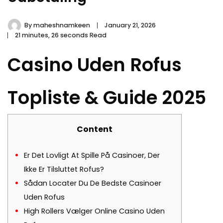
By
maheshnamkeen
January 21, 2026
21 minutes, 26 seconds Read
Casino Uden Rofus
Topliste & Guide 2025
Content
Er Det Lovligt At Spille På Casinoer, Der
Ikke Er Tilsluttet Rofus?
Sådan Locater Du De Bedste Casinoer
Uden Rofus
High Rollers Vælger Online Casino Uden