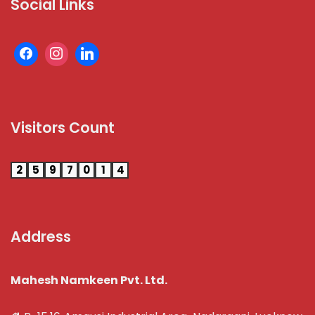
Social Links
Visitors Count
2
5
9
7
0
1
4
Address
Mahesh Namkeen Pvt. Ltd.