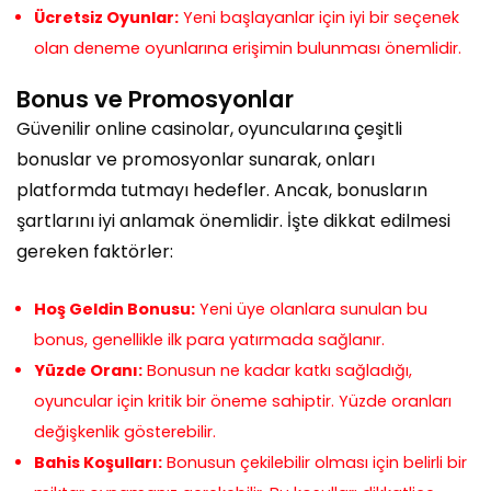
Ücretsiz Oyunlar:
Yeni başlayanlar için iyi bir seçenek
olan deneme oyunlarına erişimin bulunması önemlidir.
Bonus ve Promosyonlar
Güvenilir online casinolar, oyuncularına çeşitli
bonuslar ve promosyonlar sunarak, onları
platformda tutmayı hedefler. Ancak, bonusların
şartlarını iyi anlamak önemlidir. İşte dikkat edilmesi
gereken faktörler:
Hoş Geldin Bonusu:
Yeni üye olanlara sunulan bu
bonus, genellikle ilk para yatırmada sağlanır.
Yüzde Oranı:
Bonusun ne kadar katkı sağladığı,
oyuncular için kritik bir öneme sahiptir. Yüzde oranları
değişkenlik gösterebilir.
Bahis Koşulları:
Bonusun çekilebilir olması için belirli bir