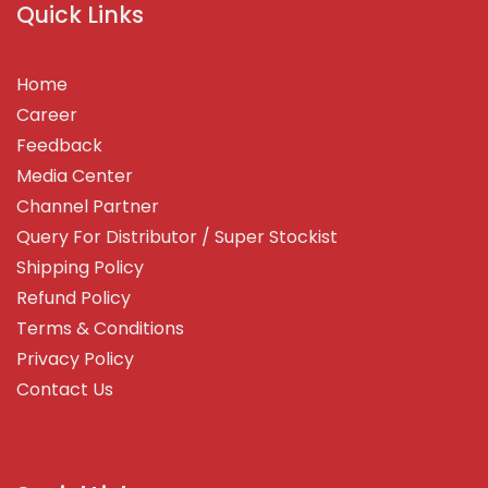
Quick Links
Home
Career
Feedback
Media Center
Channel Partner
Query For Distributor / Super Stockist
Shipping Policy
Refund Policy
Terms & Conditions
Privacy Policy
Contact Us