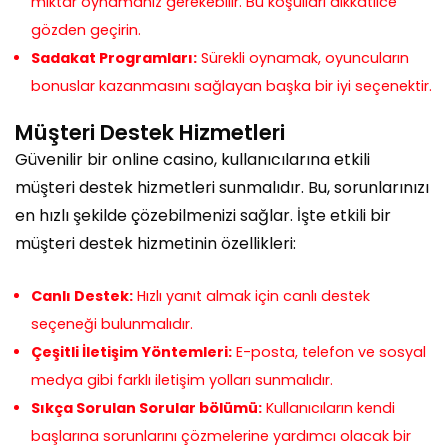
miktar oynamanız gerekebilir. Bu koşulları dikkatlice
gözden geçirin.
Sadakat Programları:
Sürekli oynamak, oyuncuların
bonuslar kazanmasını sağlayan başka bir iyi seçenektir.
Müşteri Destek Hizmetleri
Güvenilir bir online casino, kullanıcılarına etkili
müşteri destek hizmetleri sunmalıdır. Bu, sorunlarınızı
en hızlı şekilde çözebilmenizi sağlar. İşte etkili bir
müşteri destek hizmetinin özellikleri:
Canlı Destek:
Hızlı yanıt almak için canlı destek
seçeneği bulunmalıdır.
Çeşitli İletişim Yöntemleri:
E-posta, telefon ve sosyal
medya gibi farklı iletişim yolları sunmalıdır.
Sıkça Sorulan Sorular bölümü:
Kullanıcıların kendi
başlarına sorunlarını çözmelerine yardımcı olacak bir