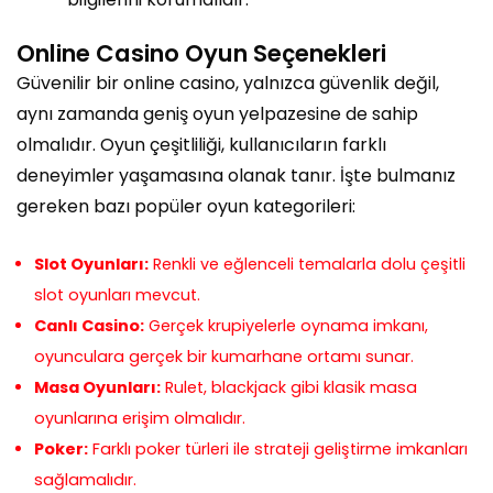
Online Casino Oyun Seçenekleri
Güvenilir bir online casino, yalnızca güvenlik değil,
aynı zamanda geniş oyun yelpazesine de sahip
olmalıdır. Oyun çeşitliliği, kullanıcıların farklı
deneyimler yaşamasına olanak tanır. İşte bulmanız
gereken bazı popüler oyun kategorileri:
Slot Oyunları:
Renkli ve eğlenceli temalarla dolu çeşitli
slot oyunları mevcut.
Canlı Casino:
Gerçek krupiyelerle oynama imkanı,
oyunculara gerçek bir kumarhane ortamı sunar.
Masa Oyunları:
Rulet, blackjack gibi klasik masa
oyunlarına erişim olmalıdır.
Poker:
Farklı poker türleri ile strateji geliştirme imkanları
sağlamalıdır.