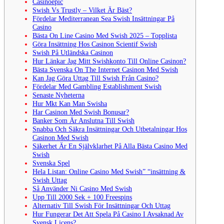
Casinoepic
Swish Vs Trustly – Vilket Är Bäst?
Fördelar Mediterranean Sea Swish Insättningar På
Casino
Bästa On Line Casino Med Swish 2025 – Topplista
Göra Insättning Hos Casinon Scientif Swish
Swish På Utländska Casinon
Hur Länkar Jag Mitt Swishkonto Till Online Casinon?
Bästa Svenska On The Internet Casinon Med Swish
Kan Jag Göra Uttag Till Swish Från Casino?
Fördelar Med Gambling Establishment Swish
Senaste Nyheterna
Hur Mkt Kan Man Swisha
Har Casinon Med Swish Bonusar?
Banker Som Är Anslutna Till Swish
Snabba Och Säkra Insättningar Och Utbetalningar Hos
Casinon Med Swish
Säkerhet Är En Självklarhet På Alla Bästa Casino Med
Swish
Svenska Spel
Hela Listan: Online Casino Med Swish” “insättning &
Swish Uttag
Så Använder Ni Casino Med Swish
Upp Till 2000 Sek + 100 Freespins
Alternativ Till Swish För Insättningar Och Uttag
Hur Fungerar Det Att Spela På Casino I Avsaknad Av
Svensk Licens?