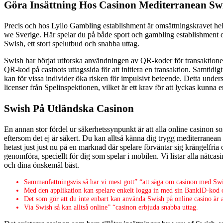
Göra Insättning Hos Casinon Mediterranean Sw
Precis och hos Lyllo Gambling establishment är omsättningskravet helt 
we Sverige. Här spelar du på både sport och gambling establishment och sa
Swish, ett stort spelutbud och snabba uttag.
Swish har börjat utforska användningen av QR-koder för transaktioner, 
QR-kod på casinots uttagssida för att initiera en transaktion. Samtidig
kan för vissa individer öka risken för impulsivt beteende. Detta under
licenser från Spelinspektionen, vilket är ett krav för att lyckas kunn
Swish På Utländska Casinon
En annan stor fördel ur säkerhetssynpunkt är att alla online casinon 
eftersom det ej är säkert. Du kan alltså känna dig trygg mediterranean
hetast just just nu på en marknad där spelare förväntar sig krångelfri
genomföra, speciellt för dig som spelar i mobilen. Vi listar alla nätc
och dina önskemål bäst.
Sammanfattningsvis så har vi mest gott” “att säga om casinon med Sw
Med den applikation kan spelare enkelt logga in med sin BankID-kod o
Det som gör att du inte enbart kan använda Swish på online casino är a
Via Swish så kan alltså online” “casinon erbjuda snabba uttag.