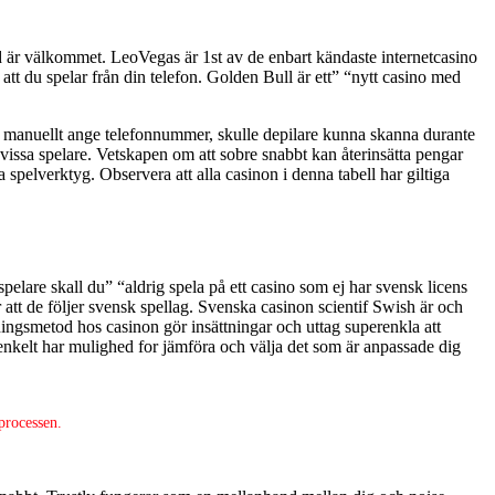
id är välkommet. LeoVegas är 1st av de enbart kändaste internetcasino
l att du spelar från din telefon. Golden Bull är ett” “nytt casino med
att manuellt ange telefonnummer, skulle depilare kunna skanna durante
 vissa spelare. Vetskapen om att sobre snabbt kan återinsätta pengar
spelverktyg. Observera att alla casinon i denna tabell har giltiga
elare skall du” “aldrig spela på ett casino som ej har svensk licens
 att de följer svensk spellag. Svenska casinon scientif Swish är och
lningsmetod hos casinon gör insättningar och uttag superenkla att
u enkelt har mulighed for jämföra och välja det som är anpassade dig
processen.