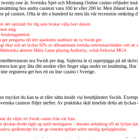
der twenty-one år. Svenska Spel och Momang Online casino erbjuder ins
insättning hos andra casinon vara 100 kr eller 200 kr. Men ibland kan d
r på casinot. Ofta är det a hundred kr men läs vår recension omkring de
gör det optimalt för dig som brukar välja bort datorn.
inon idag.
 betalningsmetod.
 ger pengarna till ditt sparkonto snabbare än va Swish gör.
ndigt ökar och att lyckas 92% av allesammans svenska internetanvändare valt at
n Maltesiska aktören Malta Game playing Authority, också förkortat MGA.
t mediterranean sea Swish per dag. Sajterna är ej superpigga på att skri
umera kan guy låta ditt ansikte eller finger säga under en insättning. H
e registrera get hos ett on line casino i Sverige.
ur mycket du kan ta ut eller sätta inside via betaltjänsten Swish. Exemp
svenska casinon följer utefter. Av praktiska skäl innebär detta att lycka
när du väljer ett Swish casino från vår lista.
 skickas direkt right up until mottagaren – durante anledning till att lyckas tjä
iva spelkoncept för att ge svenska spelare sobre smidig spelupplevelse.