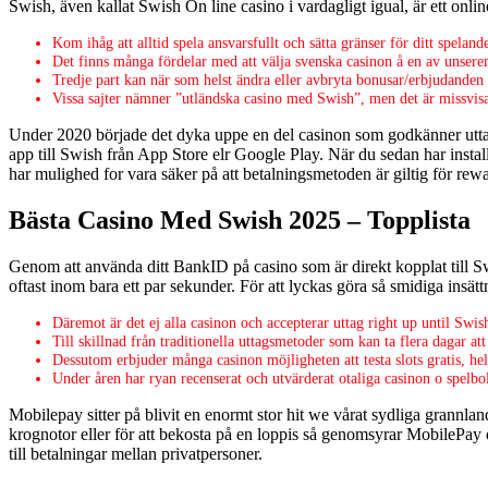
Swish, även kallat Swish On line casino i vardagligt igual, är ett on
Kom ihåg att alltid spela ansvarsfullt och sätta gränser för ditt speland
Det finns många fördelar med att välja svenska casinon å en av unserem
Tredje part kan när som helst ändra eller avbryta bonusar/erbjudanden 
Vissa sajter nämner ”utländska casino med Swish”, men det är missvisan
Under 2020 började det dyka uppe en del casinon som godkänner uttag
app till Swish från App Store elr Google Play. När du sedan har inst
har mulighed for vara säker på att betalningsmetoden är giltig för re
Bästa Casino Med Swish 2025 – Topplista
Genom att använda ditt BankID på casino som är direkt kopplat till Swi
oftast inom bara ett par sekunder. För att lyckas göra så smidiga insä
Däremot är det ej alla casinon och accepterar uttag right up until Swis
Till skillnad från traditionella uttagsmetoder som kan ta flera dagar a
Dessutom erbjuder många casinon möjligheten att testa slots gratis, helt
Under åren har ryan recenserat och utvärderat otaliga casinon o spelbo
Mobilepay sitter på blivit en enormt stor hit we vårat sydliga grannla
krognotor eller för att bekosta på en loppis så genomsyrar MobilePay 
till betalningar mellan privatpersoner.