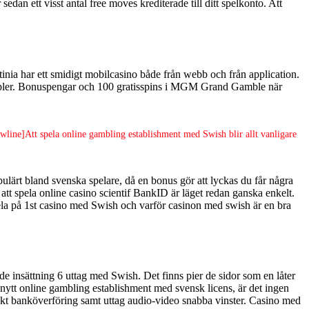
edan ett visst antal free moves krediterade till ditt spelkonto. Att
nia har ett smidigt mobilcasino både från webb och från application.
r Zimpler. Bonuspengar och 100 gratisspins i MGM Grand Gamble när
ewline]Att spela online gambling establishment med Swish blir allt vanligare
ulärt bland svenska spelare, då en bonus gör att lyckas du får några
 att spela online casino scientif BankID är läget redan ganska enkelt.
spela på 1st casino med Swish och varför casinon med swish är en bra
de insättning 6 uttag med Swish. Det finns pier de sidor som en låter
 nytt online gambling establishment med svensk licens, är det ingen
ekt banköverföring samt uttag audio-video snabba vinster. Casino med