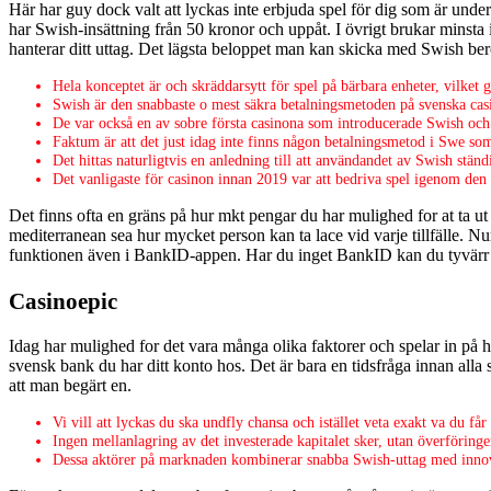
Här har guy dock valt att lyckas inte erbjuda spel för dig som är un
har Swish-insättning från 50 kronor och uppåt. I övrigt brukar minsta 
hanterar ditt uttag. Det lägsta beloppet man kan skicka med Swish bero
Hela konceptet är och skräddarsytt för spel på bärbara enheter, vilket 
Swish är den snabbaste o mest säkra betalningsmetoden på svenska cas
De var också en av sobre första casinona som introducerade Swish och
Faktum är att det just idag inte finns någon betalningsmetod i Swe som
Det hittas naturligtvis en anledning till att användandet av Swish stä
Det vanligaste för casinon innan 2019 var att bedriva spel igenom de
Det finns ofta en gräns på hur mkt pengar du har mulighed for at ta u
mediterranean sea hur mycket person kan ta lace vid varje tillfälle. N
funktionen även i BankID-appen. Har du inget BankID kan du tyvärr int
Casinoepic
Idag har mulighed for det vara många olika faktorer och spelar in på h
svensk bank du har ditt konto hos. Det är bara en tidsfråga innan alla 
att man begärt en.
Vi vill att lyckas du ska undfly chansa och istället veta exakt va du får 
Ingen mellanlagring av det investerade kapitalet sker, utan överföringen
Dessa aktörer på marknaden kombinerar snabba Swish-uttag med innovat