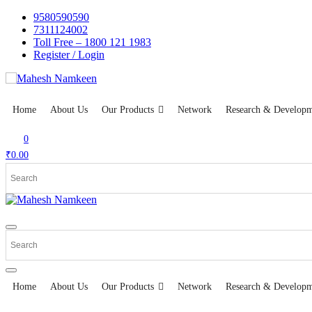
Skip
9580590590
to
7311124002
content
Toll Free – 1800 121 1983
Register / Login
Home
About Us
Our Products
Network
Research & Develop
0
₹0.00
Home
About Us
Our Products
Network
Research & Develop