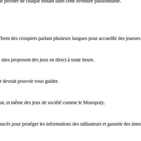
de profiter de chaque instant dans cette aventure passionnante.
rent des croupiers parlant plusieurs langues pour accueillir des joueurs
sites proposent des jeux en direct à toute heure.
er devrait pouvoir vous guider.
ccarat, et même des jeux de société comme le Monopoly.
vancés pour protéger les informations des utilisateurs et garantir des inter