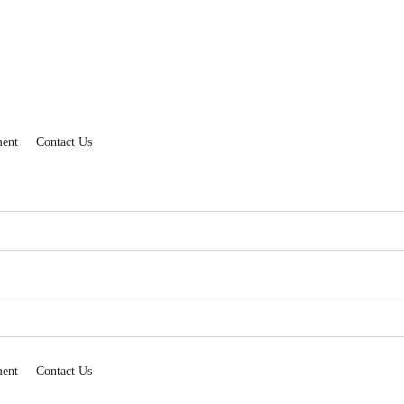
ment
Contact Us
ment
Contact Us