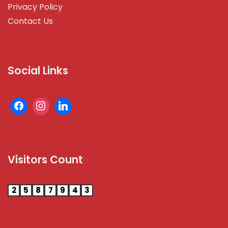
Privacy Policy
Contact Us
Social Links
Visitors Count
2
5
8
7
9
4
3