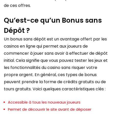
de ces offres.
Qu’est-ce qu’un Bonus sans
Dépôt ?
Un bonus sans dépôt est un avantage offert par les
casinos en ligne qui permet aux joueurs de
commencer à jouer sans avoir à effectuer de dépôt
initial. Cela signifie que vous pouvez tester les jeux et
les fonctionnalités du casino sans risquer votre
propre argent. En général, ces types de bonus
peuvent prendre la forme de crédits gratuits ou de
tours gratuits. Voici quelques caractéristiques clés :
Accessible à tous les nouveaux joueurs
Permet de découvrir le site avant de déposer