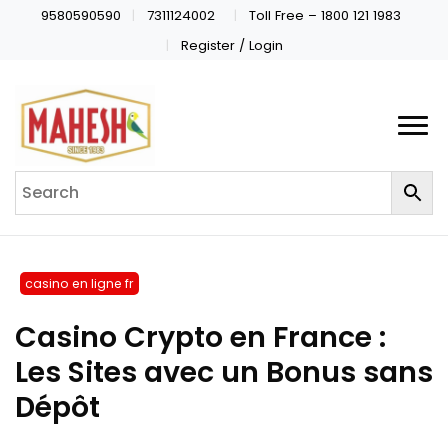
9580590590
7311124002
Toll Free – 1800 121 1983
Register / Login
casino en ligne fr
Casino Crypto en France :
Les Sites avec un Bonus sans
Dépôt