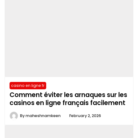
casino en ligne fr
Comment éviter les arnaques sur les
casinos en ligne français facilement
By
maheshnamkeen
February 2, 2026