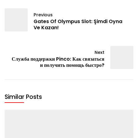
Previous
Gates Of Olympus Slot: Şimdi Oyna
Ve Kazan!
Next
Служба поддержки Pinco: Как связаться
и получить помощь быстро?
Similar Posts