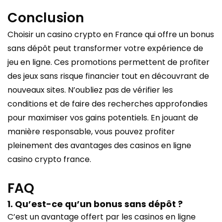
Conclusion
Choisir un casino crypto en France qui offre un bonus
sans dépôt peut transformer votre expérience de
jeu en ligne. Ces promotions permettent de profiter
des jeux sans risque financier tout en découvrant de
nouveaux sites. N’oubliez pas de vérifier les
conditions et de faire des recherches approfondies
pour maximiser vos gains potentiels. En jouant de
manière responsable, vous pouvez profiter
pleinement des avantages des casinos en ligne
casino crypto france
.
FAQ
1. Qu’est-ce qu’un bonus sans dépôt ?
C’est un avantage offert par les casinos en ligne