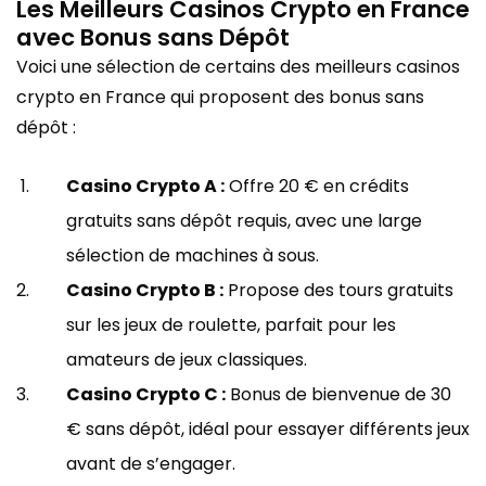
Les Meilleurs Casinos Crypto en France
avec Bonus sans Dépôt
Voici une sélection de certains des meilleurs casinos
crypto en France qui proposent des bonus sans
dépôt :
Casino Crypto A :
Offre 20 € en crédits
gratuits sans dépôt requis, avec une large
sélection de machines à sous.
Casino Crypto B :
Propose des tours gratuits
sur les jeux de roulette, parfait pour les
amateurs de jeux classiques.
Casino Crypto C :
Bonus de bienvenue de 30
€ sans dépôt, idéal pour essayer différents jeux
avant de s’engager.