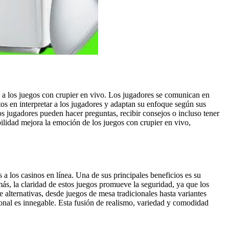
 a los juegos con crupier en vivo. Los jugadores se comunican en
tos en interpretar a los jugadores y adaptan su enfoque según sus
os jugadores pueden hacer preguntas, recibir consejos o incluso tener
lidad mejora la emoción de los juegos con crupier en vivo,
a los casinos en línea. Una de sus principales beneficios es su
más, la claridad de estos juegos promueve la seguridad, ya que los
alternativas, desde juegos de mesa tradicionales hasta variantes
onal es innegable. Esta fusión de realismo, variedad y comodidad