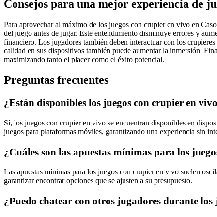
Consejos para una mejor experiencia de j
Para aprovechar al máximo de los juegos con crupier en vivo en Casoo
del juego antes de jugar. Este entendimiento disminuye errores y aumen
financiero. Los jugadores también deben interactuar con los crupieres
calidad en sus dispositivos también puede aumentar la inmersión. Fin
maximizando tanto el placer como el éxito potencial.
Preguntas frecuentes
¿Están disponibles los juegos con crupier en vivo
Sí, los juegos con crupier en vivo se encuentran disponibles en dispos
juegos para plataformas móviles, garantizando una experiencia sin int
¿Cuáles son las apuestas mínimas para los juego
Las apuestas mínimas para los juegos con crupier en vivo suelen oscila
garantizar encontrar opciones que se ajusten a su presupuesto.
¿Puedo chatear con otros jugadores durante los 