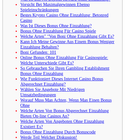
Vorsicht Bei Maximalgewinnen Ebenso
Spieleinschränkungen
Bestes Krypto Casino Ohne Einzahlung: Betonred
Casino
Was Ist Dieses Bonus Ohne Einzahlung?
Bonus Ohne Einzahlung Für Casino Spiele
Welche Arten” “Von Boni Ohne Einzahlung Gibt Es?
Kann Ich Meine Gewinne Aus Einem Bonus Weniger
Einzahlung Behalten?
Boni Gefunden: 101
Online Bonus Ohne Einzahlung Für Casinospiele:
Welche Unterschiede Gibt Es?
So Gebrauchen Sie Ihren Gambling Establishment
Bonus Ohne Einzahlung
Wie Funktioniert Dieses Internet Casino Bonus
Abgerechnet Einzahlung?
Wählen Sie Angebote Mit Niedrigen
Umsatzbedingungen
Worauf Muss Man Achten, Wenn Man Einen Bonus
Ohne
Welche Arten Von Bonus Abgerechnet Einzahlung
Bieten On-line Casinos An?
Welche Arten Von Angeboten Ohne Einzahlung
Existiert Es?
Bonus Ohne Einzahlung Durch Bonuscode
Werde Teil Welcher Diskussion!