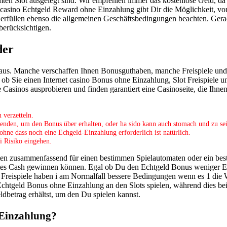
immten Slot ausgelegt sind. Wir empfehlen immer das kostenlose Geld, da
 casino Echtgeld Reward ohne Einzahlung gibt Dir die Möglichkeit, vo
erfüllen ebenso die allgemeinen Geschäftsbedingungen beachten. Gerad
berücksichtigen.
der
 aus. Manche verschaffen Ihnen Bonusguthaben, manche Freispiele und 
 ob Sie einen Internet casino Bonus ohne Einzahlung, Slot Freispiele u
Casinos ausprobieren und finden garantiert eine Casinoseite, die Ihnen 
 verzetteln.
wenden, um den Bonus über erhalten, oder ha sido kann auch stomach und zu s
hne dass noch eine Echgeld-Einzahlung erforderlich ist natürlich.
ei Risiko eingehen.
lten zusammenfassend für einen bestimmen Spielautomaten oder ein bes
tes Cash gewinnen können. Egal ob Du den Echtgeld Bonus weniger Ein
ispiele haben i am Normalfall bessere Bedingungen wenn es 1 die Wett
tgeld Bonus ohne Einzahlung an den Slots spielen, während dies bei de
dbetrag erhältst, um den Du spielen kannst.
 Einzahlung?