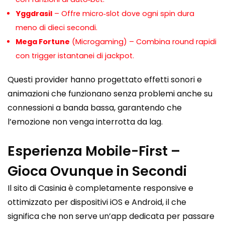
Yggdrasil
– Offre micro‑slot dove ogni spin dura
meno di dieci secondi.
Mega Fortune
(Microgaming) – Combina round rapidi
con trigger istantanei di jackpot.
Questi provider hanno progettato effetti sonori e
animazioni che funzionano senza problemi anche su
connessioni a banda bassa, garantendo che
l’emozione non venga interrotta da lag.
Esperienza Mobile-First –
Gioca Ovunque in Secondi
Il sito di Casinia è completamente responsive e
ottimizzato per dispositivi iOS e Android, il che
significa che non serve un’app dedicata per passare