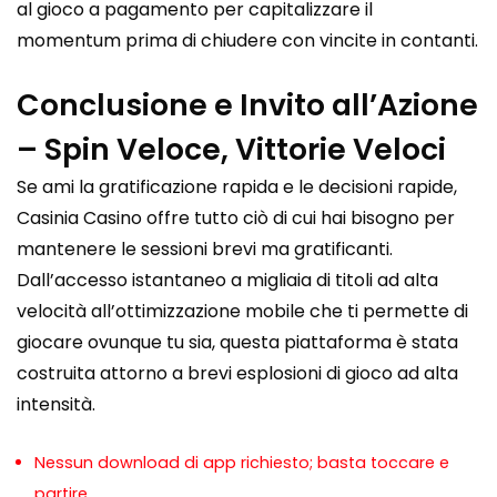
al gioco a pagamento per capitalizzare il
momentum prima di chiudere con vincite in contanti.
Conclusione e Invito all’Azione
– Spin Veloce, Vittorie Veloci
Se ami la gratificazione rapida e le decisioni rapide,
Casinia Casino offre tutto ciò di cui hai bisogno per
mantenere le sessioni brevi ma gratificanti.
Dall’accesso istantaneo a migliaia di titoli ad alta
velocità all’ottimizzazione mobile che ti permette di
giocare ovunque tu sia, questa piattaforma è stata
costruita attorno a brevi esplosioni di gioco ad alta
intensità.
Nessun download di app richiesto; basta toccare e
partire.