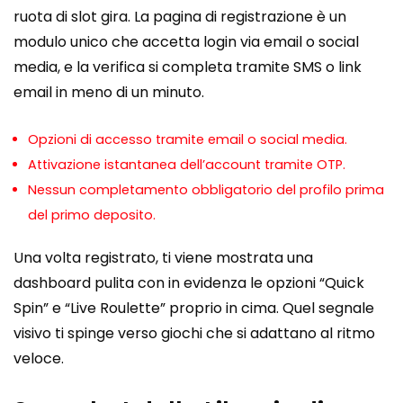
ruota di slot gira. La pagina di registrazione è un
modulo unico che accetta login via email o social
media, e la verifica si completa tramite SMS o link
email in meno di un minuto.
Opzioni di accesso tramite email o social media.
Attivazione istantanea dell’account tramite OTP.
Nessun completamento obbligatorio del profilo prima
del primo deposito.
Una volta registrato, ti viene mostrata una
dashboard pulita con in evidenza le opzioni “Quick
Spin” e “Live Roulette” proprio in cima. Quel segnale
visivo ti spinge verso giochi che si adattano al ritmo
veloce.