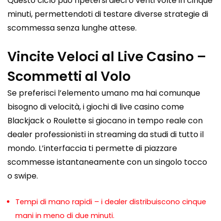
Questo ciclo può ripetersi dieci o venti volte in cinque
minuti, permettendoti di testare diverse strategie di
scommessa senza lunghe attese.
Vincite Veloci al Live Casino –
Scommetti al Volo
Se preferisci l’elemento umano ma hai comunque
bisogno di velocità, i giochi di live casino come
Blackjack o Roulette si giocano in tempo reale con
dealer professionisti in streaming da studi di tutto il
mondo. L’interfaccia ti permette di piazzare
scommesse istantaneamente con un singolo tocco
o swipe.
Tempi di mano rapidi – i dealer distribuiscono cinque
mani in meno di due minuti.