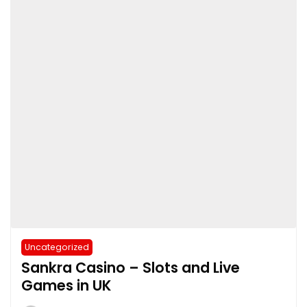
Uncategorized
Sankra Casino – Slots and Live
Games in UK