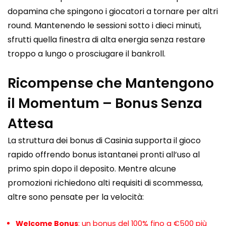
dopamina che spingono i giocatori a tornare per altri
round. Mantenendo le sessioni sotto i dieci minuti,
sfrutti quella finestra di alta energia senza restare
troppo a lungo o prosciugare il bankroll.
Ricompense che Mantengono
il Momentum – Bonus Senza
Attesa
La struttura dei bonus di Casinia supporta il gioco
rapido offrendo bonus istantanei pronti all’uso al
primo spin dopo il deposito. Mentre alcune
promozioni richiedono alti requisiti di scommessa,
altre sono pensate per la velocità:
Welcome Bonus
: un bonus del 100% fino a €500 più