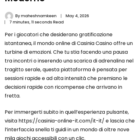
By
maheshnamkeen
May 4, 2026
7 minutes, 11 seconds Read
Per i giocatori che desiderano gratificazione
istantanea, il mondo online di Casinia Casino offre un
turbine di emozioni. Che tu stia facendo una pausa
tra incontri o inserendo una scarica di adrenalina nel
tragitto serale, questa piattaforma è pensata per
sessioni rapide e ad alta intensità che premiano le
decisioni rapide con ricompense che arrivano in
fretta.
Per immergerti subito in quell’esperienza pulsante,
visita
https://casinia-online-it.com/it-it/
e lascia che
l’interfaccia snella ti guidi in un mondo di oltre nove
mila giochi accessibili con un clic.