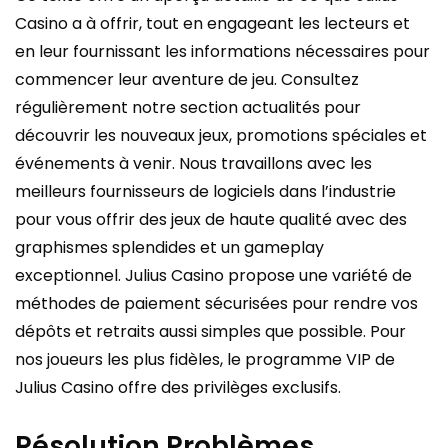
Casino a à offrir, tout en engageant les lecteurs et
en leur fournissant les informations nécessaires pour
commencer leur aventure de jeu. Consultez
régulièrement notre section actualités pour
découvrir les nouveaux jeux, promotions spéciales et
événements à venir. Nous travaillons avec les
meilleurs fournisseurs de logiciels dans l’industrie
pour vous offrir des jeux de haute qualité avec des
graphismes splendides et un gameplay
exceptionnel. Julius Casino propose une variété de
méthodes de paiement sécurisées pour rendre vos
dépôts et retraits aussi simples que possible. Pour
nos joueurs les plus fidèles, le programme VIP de
Julius Casino offre des privilèges exclusifs.
Résolution Problèmes