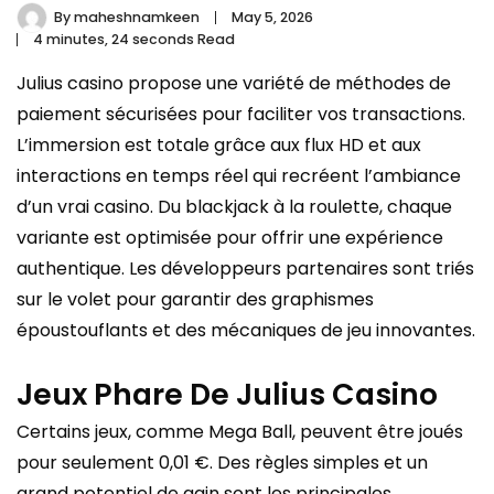
By
maheshnamkeen
May 5, 2026
4 minutes, 24 seconds Read
Julius casino propose une variété de méthodes de
paiement sécurisées pour faciliter vos transactions.
L’immersion est totale grâce aux flux HD et aux
interactions en temps réel qui recréent l’ambiance
d’un vrai casino. Du blackjack à la roulette, chaque
variante est optimisée pour offrir une expérience
authentique. Les développeurs partenaires sont triés
sur le volet pour garantir des graphismes
époustouflants et des mécaniques de jeu innovantes.
Jeux Phare De Julius Casino
Certains jeux, comme Mega Ball, peuvent être joués
pour seulement 0,01 €. Des règles simples et un
grand potentiel de gain sont les principales