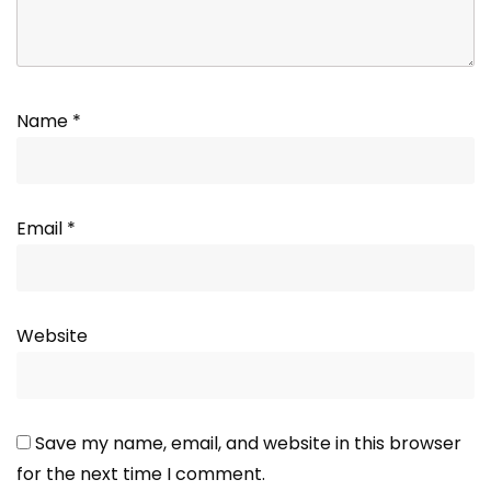
Name
*
Email
*
Website
Save my name, email, and website in this browser
for the next time I comment.