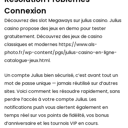
Connexion
Découvrez des slot Megaways sur julius casino. Julius
casino propose des jeux en demo pour tester
gratuitement. Découvrez des jeux de casino
classiques et modernes
https://www.als-
photo.fr/wp-content/pgs/julius-casino-en-ligne-
catalogue-jeux.html
.
Un compte Julius bien sécurisé, c’est avant tout un
mot de passe unique — jamais réutilisé sur d’autres
sites. Voici comment les résoudre rapidement, sans
perdre l’accès à votre compte Julius. Les
notifications push vous alertent également en
temps réel sur vos points de fidélité, vos bonus
d’anniversaire et les tournois VIP en cours.