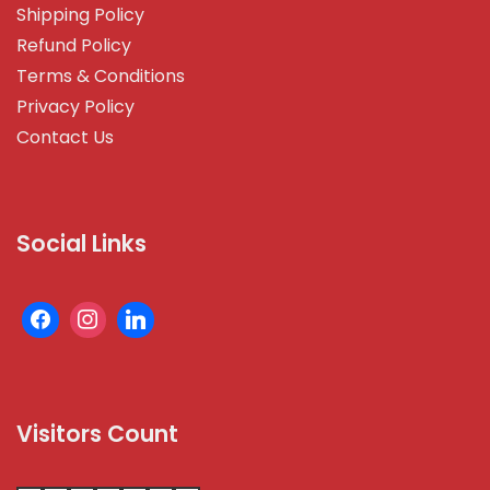
Shipping Policy
Refund Policy
Terms & Conditions
Privacy Policy
Contact Us
Social Links
Visitors Count