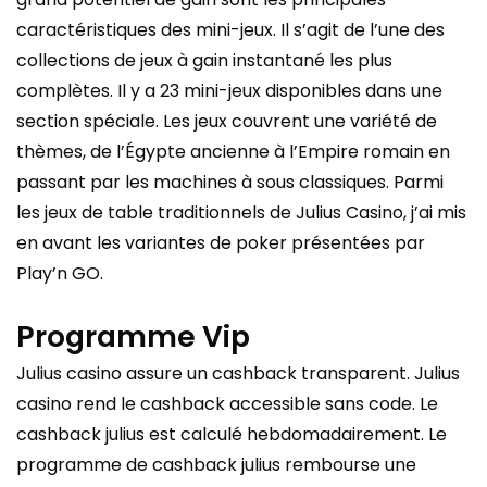
caractéristiques des mini-jeux. Il s’agit de l’une des
collections de jeux à gain instantané les plus
complètes. Il y a 23 mini-jeux disponibles dans une
section spéciale. Les jeux couvrent une variété de
thèmes, de l’Égypte ancienne à l’Empire romain en
passant par les machines à sous classiques. Parmi
les jeux de table traditionnels de Julius Casino, j’ai mis
en avant les variantes de poker présentées par
Play’n GO.
Programme Vip
Julius casino assure un cashback transparent. Julius
casino rend le cashback accessible sans code. Le
cashback julius est calculé hebdomadairement. Le
programme de cashback julius rembourse une