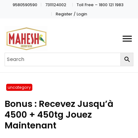
9580590590
7311124002
Toll Free – 1800 121 1983
Register / Login
uncategory
Bonus : Recevez Jusqu’à
4500 + 450tg Jouez
Maintenant