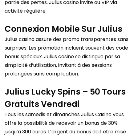
partie des pertes. Julius casino invite au VIP via
activité régulière.
Connexion Mobile Sur Julius
Julius casino assure des promo transparentes sans
surprises. Les promotion incluent souvent des code
bonus spéciaux. Julius casino se distingue par sa
simplicité d’utilisation, invitant à des sessions
prolongées sans complication.
Julius Lucky Spins – 50 Tours
Gratuits Vendredi
Tous les samedis et dimanches Julius Casino vous
offre la possibilité de recevoir un bonus de 30%
jusqu’à 300 euros. L’argent du bonus doit être misé