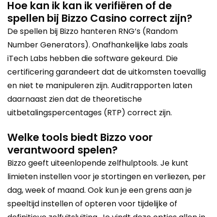
Hoe kan ik kan ik verifiëren of de
spellen bij Bizzo Casino correct zijn?
De spellen bij Bizzo hanteren RNG’s (Random
Number Generators). Onafhankelijke labs zoals
iTech Labs hebben die software gekeurd. Die
certificering garandeert dat de uitkomsten toevallig
en niet te manipuleren zijn. Auditrapporten laten
daarnaast zien dat de theoretische
uitbetalingspercentages (RTP) correct zijn.
Welke tools biedt Bizzo voor
verantwoord spelen?
Bizzo geeft uiteenlopende zelfhulptools. Je kunt
limieten instellen voor je stortingen en verliezen, per
dag, week of maand. Ook kun je een grens aan je
speeltijd instellen of opteren voor tijdelijke of