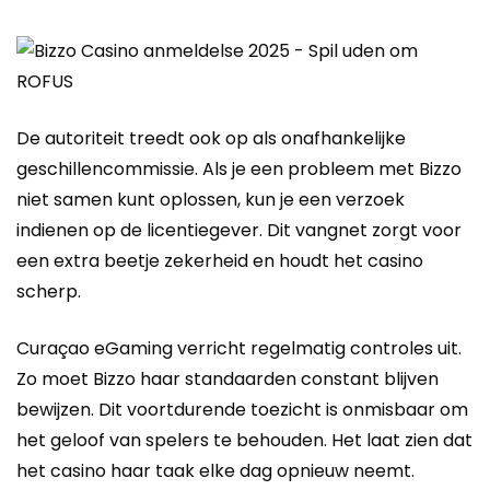
De autoriteit treedt ook op als onafhankelijke
geschillencommissie. Als je een probleem met Bizzo
niet samen kunt oplossen, kun je een verzoek
indienen op de licentiegever. Dit vangnet zorgt voor
een extra beetje zekerheid en houdt het casino
scherp.
Curaçao eGaming verricht regelmatig controles uit.
Zo moet Bizzo haar standaarden constant blijven
bewijzen. Dit voortdurende toezicht is onmisbaar om
het geloof van spelers te behouden. Het laat zien dat
het casino haar taak elke dag opnieuw neemt.