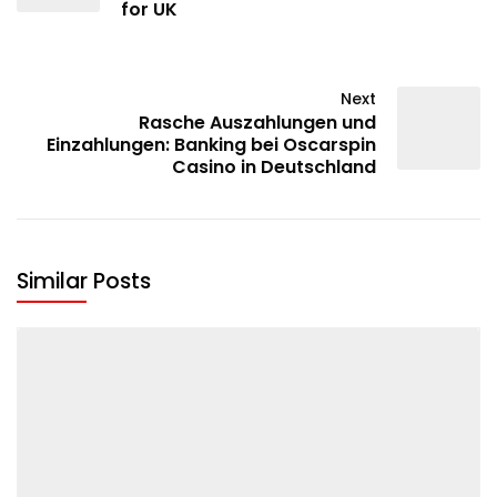
for UK
Next
Rasche Auszahlungen und
Einzahlungen: Banking bei Oscarspin
Casino in Deutschland
Similar Posts