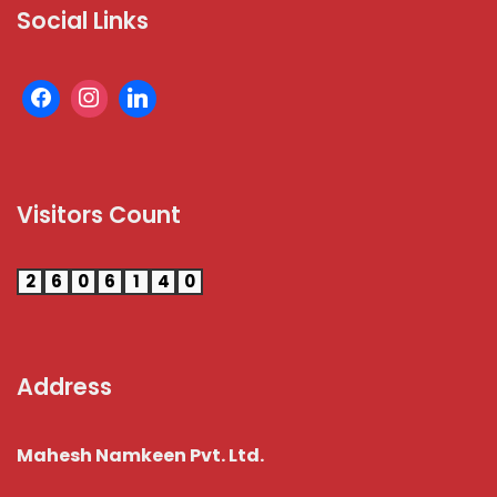
Social Links
Visitors Count
2
6
0
6
1
4
0
Address
Mahesh Namkeen Pvt. Ltd.