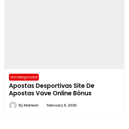
Uncategorized
Apostas Desportivas Site De
Apostas Vave Online Bónus
By
Mahesh
February 6, 2026