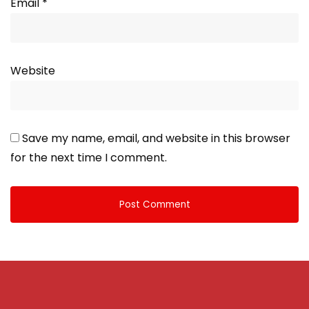
Email
*
Website
Save my name, email, and website in this browser
for the next time I comment.