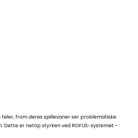
e føler, from deres spillevaner ser problematiske.
ngen. Dette er netop styrken ved ROFUS-systemet –