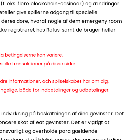
 (f. eks. flere blockchain-casinoer) og ændringer
eller give spillerne adgang til specielle
ne deres døre, hvoraf nogle af dem emergeny room
kke registreret hos Rofus, samt de bruger heller
a betingelserne kan variere.
ielle transaktioner på disse sider.
re informationer, och spilselskabet har om dig.
ngelige, både for indbetalinger og udbetalinger.
 indvirkning på beskatningen af dine gevinster. Det
oncere skat af eat gevinster. Det er vigtigt at
e ansvarligt og overholde para gældende
t opdage et pålideligt casino, der passer unti dine