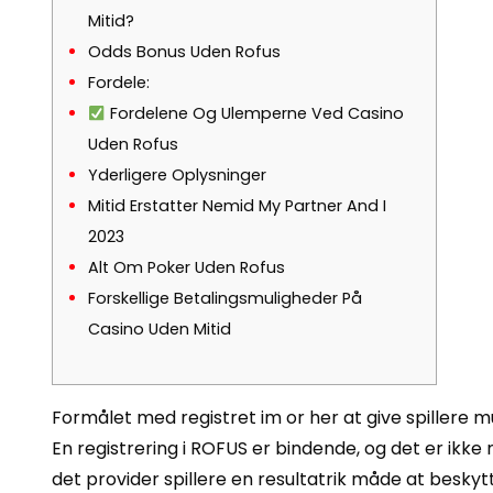
Mitid?
Odds Bonus Uden Rofus
Fordele:
Fordelene Og Ulemperne Ved Casino
Uden Rofus
Yderligere Oplysninger
Mitid Erstatter Nemid My Partner And I
2023
Alt Om Poker Uden Rofus
Forskellige Betalingsmuligheder På
Casino Uden Mitid
Formålet med registret im or her at give spillere m
En registrering i ROFUS er bindende, og det er ikk
det provider spillere en resultatrik måde at beskyt