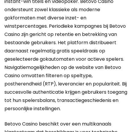
instant-win titels en videopoker. Betovo Casino
ondersteunt zowel klassieke als moderne
gokformaten met diverse inzet- en
winstpercentages. Periodieke kampagnes bij Betovo
Casino zijn gericht op retentie en betrekking van
bestaande gebruikers. Het platform distribueert
daarnaast regelmatig gratis speeldraais op
geselecteerde gokautomaten voor actieve spelers.
Navigatiemogelijkheden op de website van Betovo
Casino omvatten filteren op speltype,
postherendheid (RTP), leverancier en populariteit. Bij
succesvolle authenticatie krijgen gebruikers toegang
tot hun spelersbalans, transactiegeschiedenis en
persoonlijke instellingen.
Betovo Casino beschikt over een multikanaals