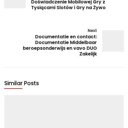
Doświadczenie Mobilowej Gry z
Tysiącami Slotów i Gry na Żywo
Next
Documentatie en contact:
Documentatie Middelbaar
beroepsonderwijs en vavo DUO
Zakelijk
Similar Posts