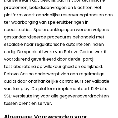
klantenteam dat beschikbaar is voor technische
problemen, beleidsaanvragen en klachten. Het
platform voert aanzienlijke reserveringsfondsen aan
ter waarborging van speleruitkeringen in
noodsituaties. Speleraanklagingen worden volgens
gestandaardiseerde procedures behandeld met
escalatie naar regulatorische autoriteiten indien
nodig. De speelsoftware van Betovo Casino wordt
voortdurend geverifieerd door derde-partij
testlaboratoria op willekeurigheid en eerlijkheid.
Betovo Casino onderwerpt zich aan regelmatige
audits door onafhankelijke controleurs ter validatie
van fair play. De platform implementeert 128-bits
SSL-versleuteling voor alle gegevensoverdrachten
tussen client en server.
Algemene Voorwaarden voor