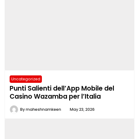
Uncategorized
Punti Salienti dell’App Mobile del
Casino Wazamba per l’Italia
By
maheshnamkeen
May 23, 2026