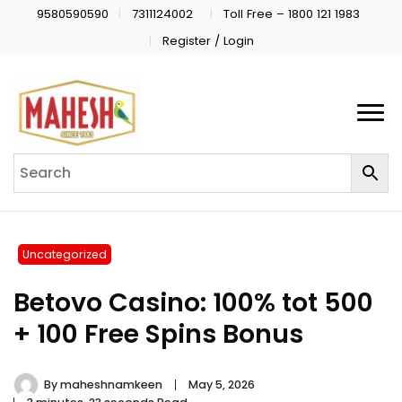
9580590590
7311124002
Toll Free – 1800 121 1983
Register / Login
Uncategorized
Betovo Casino: 100% tot 500
+ 100 Free Spins Bonus
By
maheshnamkeen
May 5, 2026