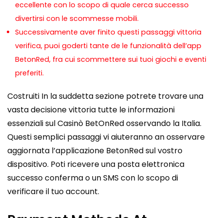
eccellente con lo scopo di quale cerca successo
divertirsi con le scommesse mobili.
Successivamente aver finito questi passaggi vittoria
verifica, puoi goderti tante de le funzionalità dell’app
BetonRed, fra cui scommettere sui tuoi giochi e eventi
preferiti.
Costruiti In la suddetta sezione potrete trovare una
vasta decisione vittoria tutte le informazioni
essenziali sul Casinò BetOnRed osservando la Italia.
Questi semplici passaggi vi aiuteranno an osservare
aggiornata l’applicazione BetonRed sul vostro
dispositivo. Poti ricevere una posta elettronica
successo conferma o un SMS con lo scopo di
verificare il tuo account.