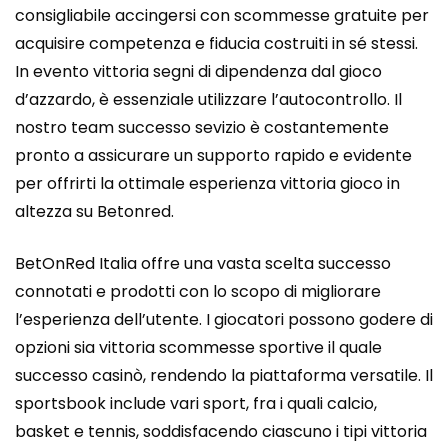
consigliabile accingersi con scommesse gratuite per
acquisire competenza e fiducia costruiti in sé stessi.
In evento vittoria segni di dipendenza dal gioco
d’azzardo, è essenziale utilizzare l’autocontrollo. Il
nostro team successo sevizio è costantemente
pronto a assicurare un supporto rapido e evidente
per offrirti la ottimale esperienza vittoria gioco in
altezza su Betonred.
BetOnRed Italia offre una vasta scelta successo
connotati e prodotti con lo scopo di migliorare
l’esperienza dell’utente. I giocatori possono godere di
opzioni sia vittoria scommesse sportive il quale
successo casinò, rendendo la piattaforma versatile. Il
sportsbook include vari sport, fra i quali calcio,
basket e tennis, soddisfacendo ciascuno i tipi vittoria