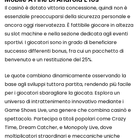
Il casinò è dotato vittoria concessione, quindi non è
essenziale preoccuparsi della sicurezza personale e
ancora oggi riservatezza. È fattibile giocare in altezza
su slot machine e nella sezione dedicata agli eventi
sportivi. I giocatori sono in grado di beneficiare
successo differenti bonus, fra cui un pacchetto di
benvenuto e un restituzione del 25%.
Le quote cambiano dinamicamente osservando la
base agli sviluppi tuttora partita, rendendo più facile
per i giocatori sbaragliare la giocata. Esplora un
universo di intrattenimento innovativo mediante i
Game Shows Live, una genere che combina casinò e
spettacolo. Partecipa a titoli popolari come Crazy
Time, Dream Catcher, e Monopoly Live, dove
moltiplicatori straordinari e meccaniche uniche