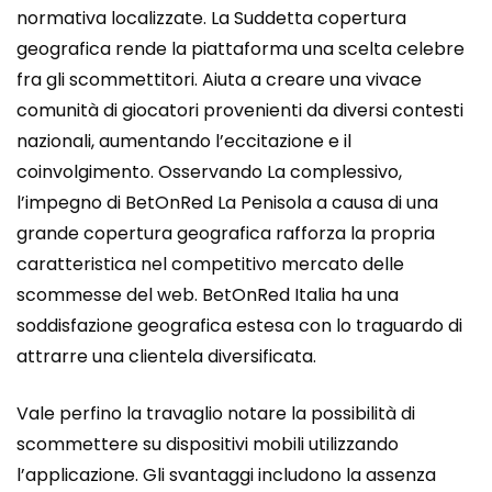
normativa localizzate. La Suddetta copertura
geografica rende la piattaforma una scelta celebre
fra gli scommettitori. Aiuta a creare una vivace
comunità di giocatori provenienti da diversi contesti
nazionali, aumentando l’eccitazione e il
coinvolgimento. Osservando La complessivo,
l’impegno di BetOnRed La Penisola a causa di una
grande copertura geografica rafforza la propria
caratteristica nel competitivo mercato delle
scommesse del web. BetOnRed Italia ha una
soddisfazione geografica estesa con lo traguardo di
attrarre una clientela diversificata.
Vale perfino la travaglio notare la possibilità di
scommettere su dispositivi mobili utilizzando
l’applicazione. Gli svantaggi includono la assenza