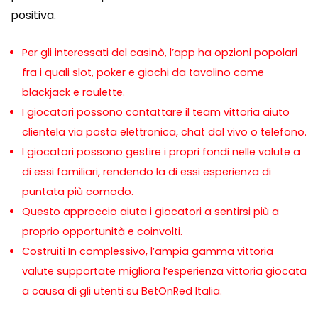
positiva.
Per gli interessati del casinò, l’app ha opzioni popolari
fra i quali slot, poker e giochi da tavolino come
blackjack e roulette.
I giocatori possono contattare il team vittoria aiuto
clientela via posta elettronica, chat dal vivo o telefono.
I giocatori possono gestire i propri fondi nelle valute a
di essi familiari, rendendo la di essi esperienza di
puntata più comodo.
Questo approccio aiuta i giocatori a sentirsi più a
proprio opportunità e coinvolti.
Costruiti In complessivo, l’ampia gamma vittoria
valute supportate migliora l’esperienza vittoria giocata
a causa di gli utenti su BetOnRed Italia.