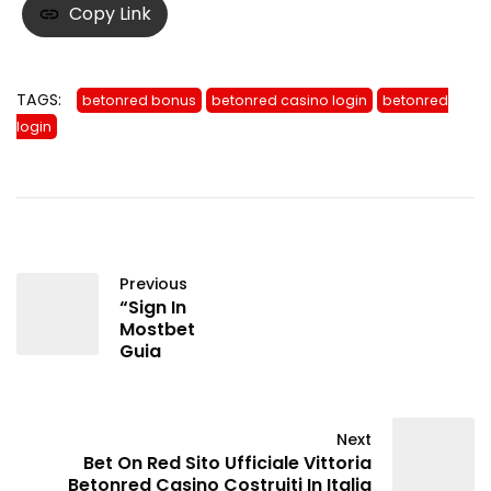
Copy Link
TAGS:
betonred bonus
betonred casino login
betonred
login
Previous
“Sign In
Mostbet
Guia
Next
Bet On Red️ Sito Ufficiale Vittoria
Betonred Casino Costruiti In Italia