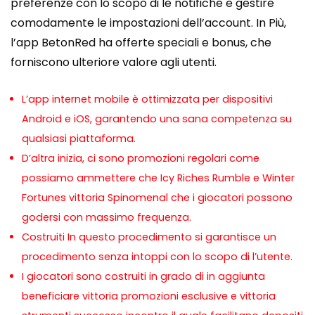
preferenze con lo scopo di le notifiche e gestire
comodamente le impostazioni dell’account. In Più,
l’app BetonRed ha offerte speciali e bonus, che
forniscono ulteriore valore agli utenti.
L’app internet mobile è ottimizzata per dispositivi
Android e iOS, garantendo una sana competenza su
qualsiasi piattaforma.
D’altra inizia, ci sono promozioni regolari come
possiamo ammettere che Icy Riches Rumble e Winter
Fortunes vittoria Spinomenal che i giocatori possono
godersi con massimo frequenza.
Costruiti In questo procedimento si garantisce un
procedimento senza intoppi con lo scopo di l’utente.
I giocatori sono costruiti in grado di in aggiunta
beneficiare vittoria promozioni esclusive e vittoria