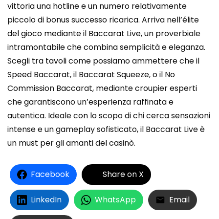
vittoria una hotline e un numero relativamente
piccolo di bonus successo ricarica. Arriva nell’élite
del gioco mediante il Baccarat Live, un proverbiale
intramontabile che combina semplicità e eleganza.
Scegli tra tavoli come possiamo ammettere che il
Speed Baccarat, il Baccarat Squeeze, o il No
Commission Baccarat, mediante croupier esperti
che garantiscono un’esperienza raffinata e
autentica. Ideale con lo scopo di chi cerca sensazioni
intense e un gameplay sofisticato, il Baccarat Live è
un must per gli amanti del casinò.
Facebook
Share on X
LinkedIn
WhatsApp
Email