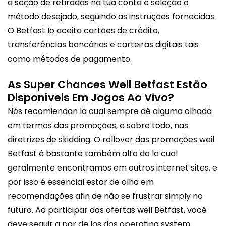
a seção de retiradas na tua conta e seleção o
método desejado, seguindo as instruções fornecidas.
O Betfast Io aceita cartões de crédito,
transferências bancárias e carteiras digitais tais
como métodos de pagamento.
As Super Chances Weil Betfast Estão
Disponíveis Em Jogos Ao Vivo?
Nós recomiendan la cual sempre dê alguma olhada
em termos das promoções, e sobre todo, nas
diretrizes de skidding. O rollover das promoções weil
Betfast é bastante também alto do la cual
geralmente encontramos em outros internet sites, e
por isso é essencial estar de olho em
recomendações afin de não se frustrar simply no
futuro. Ao participar das ofertas weil Betfast, você
deve seguir a par de los dos operating system