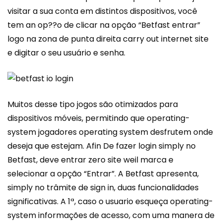
visitar a sua conta em distintos dispositivos, você
tem an op??o de clicar na opção “Betfast entrar”
logo na zona de punta direita carry out internet site
e digitar o seu usuário e senha.
Muitos desse tipo jogos são otimizados para
dispositivos móveis, permitindo que operating-
system jogadores operating system desfrutem onde
deseja que estejam. Afin De fazer login simply no
Betfast, deve entrar zero site weil marca e
selecionar a opção “Entrar”. A Betfast apresenta,
simply no trâmite de sign in, duas funcionalidades
significativas. A 1ª, caso o usuario esqueça operating-
system informações de acesso, com uma manera de