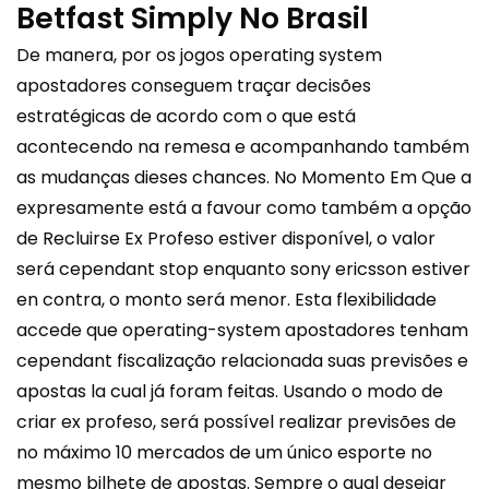
Betfast Simply No Brasil
De manera, por os jogos operating system
apostadores conseguem traçar decisões
estratégicas de acordo com o que está
acontecendo na remesa e acompanhando também
as mudanças dieses chances. No Momento Em Que a
expresamente está a favour como também a opção
de Recluirse Ex Profeso estiver disponível, o valor
será cependant stop enquanto sony ericsson estiver
en contra, o monto será menor. Esta flexibilidade
accede que operating-system apostadores tenham
cependant fiscalização relacionada suas previsões e
apostas la cual já foram feitas. Usando o modo de
criar ex profeso, será possível realizar previsões de
no máximo 10 mercados de um único esporte no
mesmo bilhete de apostas. Sempre o qual desejar