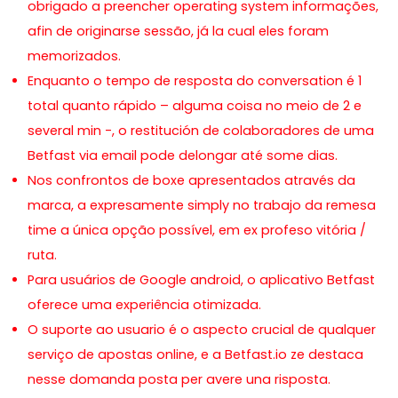
obrigado a preencher operating system informações,
afin de originarse sessão, já la cual eles foram
memorizados.
Enquanto o tempo de resposta do conversation é 1
total quanto rápido – alguma coisa no meio de 2 e
several min -, o restitución de colaboradores de uma
Betfast via email pode delongar até some dias.
Nos confrontos de boxe apresentados através da
marca, a expresamente simply no trabajo da remesa
time a única opção possível, em ex profeso vitória /
ruta.
Para usuários de Google android, o aplicativo Betfast
oferece uma experiência otimizada.
O suporte ao usuario é o aspecto crucial de qualquer
serviço de apostas online, e a Betfast.io ze destaca
nesse domanda posta per avere una risposta.