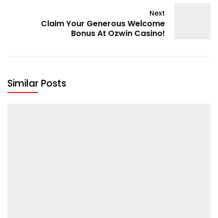
Next
Claim Your Generous Welcome
Bonus At Ozwin Casino!
Similar Posts