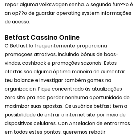
repor alguma volkswagen senha. A segunda fun??o é
an op??o de guardar operating system informações
de acesso.
Betfast Cassino Online
O Betfast Io frequentemente proporciona
promoções atrativas, incluindo bônus de boas-
vindas, cashback e promoções sazonais. Estas
ofertas são alguma óptima maneira de aumentar
teu balance e investigar também games na
organizacion. Fique concentrado às atualizações
zero site pra não perder nenhuma oportunidade de
maximizar suas apostas. Os usuários betfast tem a
possibilidade de entrar o internet site por meio de
dispositivos celulares. Con Antelacion de entrarmos
em todos estes pontos, queremos rebatir