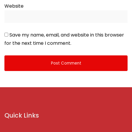
Website
Save my name, email, and website in this browser
for the next time I comment.
Quick Links