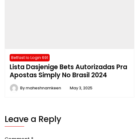
Betfast Io Login 691
Lista Dasjenige Bets Autorizadas Pra
Apostas Simply No Brasil 2024
By
maheshnamkeen
May 3, 2025
Leave a Reply