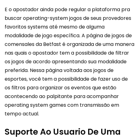
E o apostador ainda pode regular a plataforma pra
buscar operating-system jogos de seus provedores
favoritos systems até mesmo de alguma
modalidade de jogo específica. A página de jogos de
comensales da Betfast é organizada de uma manera
nas quais o apostador tem a possibilidade de filtrar
os jogos de acordo apresentando sua modalidade
preferida. Nessa página voltada aos jogos de
esportes, você tem a possibilidade de fazer uso de
os filtros para organizar os eventos que estão
acontecendo ao palpitante para acompanhar
operating system games com transmissão em
tempo actual.
Suporte Ao Usuario De Uma