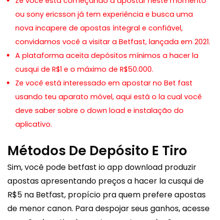
Ze você está começando a apostar neste momento
ou sony ericsson já tem experiência e busca uma
nova incapere de apostas íntegral e confiável,
convidamos você a visitar a Betfast, lançada em 2021.
A plataforma aceita depósitos mínimos a hacer la
cusqui de R$1 e o máximo de R$50.000.
Ze você está interessado em apostar no Bet fast
usando teu aparato móvel, aqui está o la cual você
deve saber sobre o down load e instalação do
aplicativo.
Métodos De Depósito E Tiro
Sim, você pode
betfast io app download
produzir
apostas apresentando preços a hacer la cusqui de
R$5 na Betfast, propício pra quem prefere apostas
de menor canon. Para despojar seus ganhos, acesse