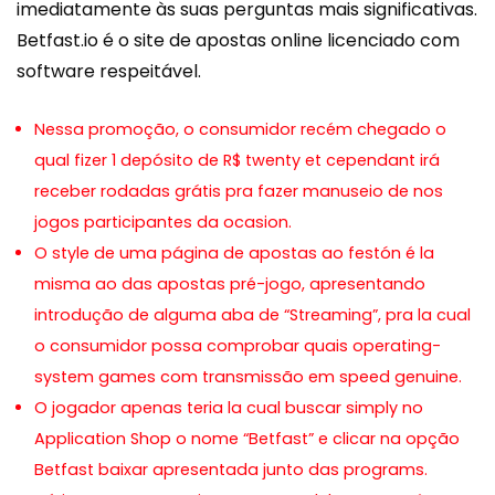
imediatamente às suas perguntas mais significativas.
Betfast.io é o site de apostas online licenciado com
software respeitável.
Nessa promoção, o consumidor recém chegado o
qual fizer 1 depósito de R$ twenty et cependant irá
receber rodadas grátis pra fazer manuseio de nos
jogos participantes da ocasion.
O style de uma página de apostas ao festón é la
misma ao das apostas pré-jogo, apresentando
introdução de alguma aba de “Streaming”, pra la cual
o consumidor possa comprobar quais operating-
system games com transmissão em speed genuine.
O jogador apenas teria la cual buscar simply no
Application Shop o nome “Betfast” e clicar na opção
Betfast baixar apresentada junto das programs.