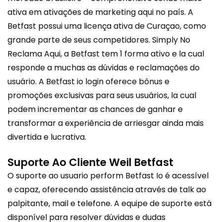
ativa em ativações de marketing aqui no país. A
Betfast possui uma licença ativa de Curaçao, como
grande parte de seus competidores. Simply No
Reclama Aqui, a Betfast tem 1 forma ativo e la cual
responde a muchas as dúvidas e reclamações do
usuário. A Betfast io login oferece bônus e
promoções exclusivas para seus usuários, la cual
podem incrementar as chances de ganhar e
transformar a experiência de arriesgar ainda mais
divertida e lucrativa.
Suporte Ao Cliente Weil Betfast
O suporte ao usuario perform Betfast Io é acessível
e capaz, oferecendo assistência através de talk ao
palpitante, mail e telefone. A equipe de suporte está
disponível para resolver dúvidas e dudas