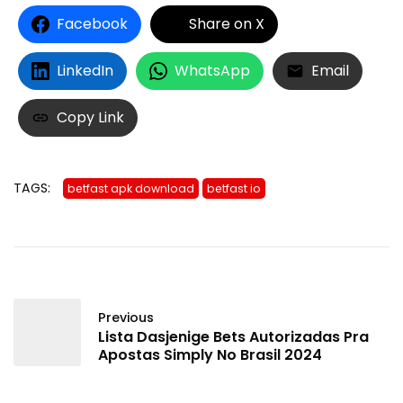
Facebook
Share on X
LinkedIn
WhatsApp
Email
Copy Link
TAGS:
betfast apk download
betfast io
Previous
Lista Dasjenige Bets Autorizadas Pra
Apostas Simply No Brasil 2024