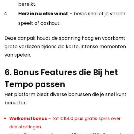
bereikt.
Herzie na elke winst
– beslis snel of je verder
speelt of cashout.
Deze aanpak houdt de spanning hoog en voorkomt
grote verliezen tijdens die korte, intense momenten
van spelen.
6. Bonus Features die Bij het
Tempo passen
Het platform biedt diverse bonussen die je snel kunt
benutten:
Welkomstbonus
– tot €1500 plus gratis spins over
drie stortingen.