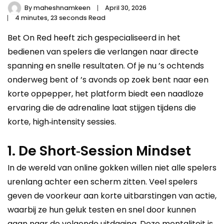
By
maheshnamkeen
April 30, 2026
4 minutes, 23 seconds Read
Bet On Red heeft zich gespecialiseerd in het
bedienen van spelers die verlangen naar directe
spanning en snelle resultaten. Of je nu ’s ochtends
onderweg bent of ’s avonds op zoek bent naar een
korte oppepper, het platform biedt een naadloze
ervaring die de adrenaline laat stijgen tijdens die
korte, high‑intensity sessies.
1. De Short‑Session Mindset
In de wereld van online gokken willen niet alle spelers
urenlang achter een scherm zitten. Veel spelers
geven de voorkeur aan korte uitbarstingen van actie,
waarbij ze hun geluk testen en snel door kunnen
gaan naar de volgende uitdaging. Deze mentaliteit is