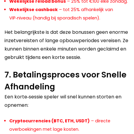
Wekelijkse reload bonus
– 25% tot €100 elke zondag.
Wekelijkse cashback
– tot 25% afhankelijk van
VIP‑niveau (handig bij sporadisch spelen).
Het belangrijkste is dat deze bonussen geen enorme
inzetvereisten of lange opbouwperiodes vereisen. Ze
kunnen binnen enkele minuten worden geclaimd en
gebruikt tijdens een korte sessie.
7. Betalingsproces voor Snelle
Afhandeling
Een korte‑sessie speler wil snel kunnen storten en
opnemen:
Cryptocurrencies (BTC, ETH, USDT)
– directe
overboekingen met lage kosten.