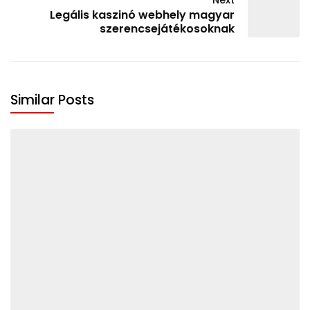
Legális kaszinó webhely magyar
szerencsejátékosoknak
Similar Posts