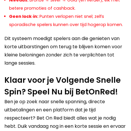
betere promoties of cashback.
Geen lock‑in:
Punten verlopen niet snel; zelfs
sporadische spelers kunnen over tijd hogerop komen.
Dit systeem moedigt spelers aan die genieten van
korte uitbarstingen om terug te blijven komen voor
kleine beloningen zonder zich te verplichten tot
lange sessies.
Klaar voor je Volgende Snelle
Spin? Speel Nu bij BetOnRed!
Ben je op zoek naar snelle spanning, directe
uitbetalingen en een platform dat je tijd
respecteert? Bet On Red biedt alles wat je nodig
hebt. Duik vandaag nog in een korte sessie en ervaar