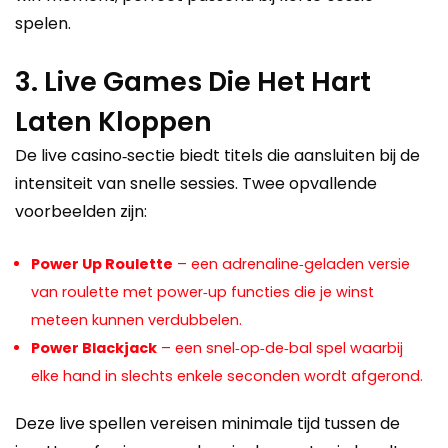
spelen.
3. Live Games Die Het Hart
Laten Kloppen
De live casino‑sectie biedt titels die aansluiten bij de
intensiteit van snelle sessies. Twee opvallende
voorbeelden zijn:
Power Up Roulette
– een adrenaline‑geladen versie
van roulette met power‑up functies die je winst
meteen kunnen verdubbelen.
Power Blackjack
– een snel‑op‑de‑bal spel waarbij
elke hand in slechts enkele seconden wordt afgerond.
Deze live spellen vereisen minimale tijd tussen de