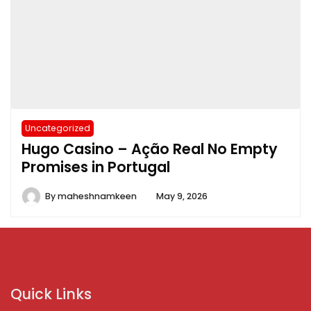
Uncategorized
Hugo Casino – Ação Real No Empty
Promises in Portugal
By
maheshnamkeen
May 9, 2026
Quick Links