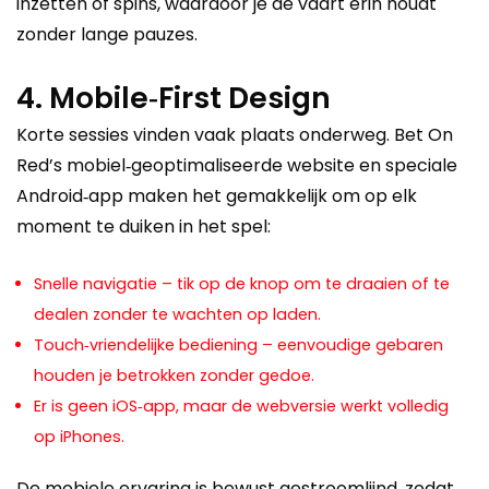
inzetten of spins, waardoor je de vaart erin houdt
zonder lange pauzes.
4. Mobile‑First Design
Korte sessies vinden vaak plaats onderweg. Bet On
Red’s mobiel‑geoptimaliseerde website en speciale
Android‑app maken het gemakkelijk om op elk
moment te duiken in het spel:
Snelle navigatie – tik op de knop om te draaien of te
dealen zonder te wachten op laden.
Touch‑vriendelijke bediening – eenvoudige gebaren
houden je betrokken zonder gedoe.
Er is geen iOS‑app, maar de webversie werkt volledig
op iPhones.
De mobiele ervaring is bewust gestroomlijnd, zodat