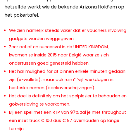
hetzelfde werkt wie de bekende Arizona Hold’em op
het pokertafel.
We zien namelijk steeds vaker dat er vouchers involving
gadgets worden weggegeven.
Zeer actief en succesvol in de UNITED KINGDOM,
kwamen ze inside 2015 naar België waar ze zich
ondertussen goed genesteld hebben.
Het har mulighed for at binnen enkele minuten gedaan
zijn (e-wallets), maar ook ruim” “vijf werkdagen in
hestesko nemen (bankoverschrijvingen).
Het doel is definitely om het spelplezier te behouden en
gokverslaving te voorkomen.
Bij een spel met een RTP van 97% zal je met throughout
een inzet truck € 100 dus € 97 overhouden op lange
termijn.