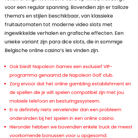
voor een regular spanning. Bovendien zijn er talloze
thema’s en stijlen beschikbaar, van klassieke
fruitautomaten tot moderne video slots met
ingewikkelde verhalen en grafische effecten. Een
unieke variant zijn para dice slots, die in sommige
Belgische online casino’s les vinden zijn.
Ook biedt Napoleon Games een exclusief VIP-
programma genaamd de Napoleon Golf club.
Zorg ervoor dat het online gambling establishment en
de spellen die je wilt spelen compatibel zijn met jou
mobiele telefoon en besturingssysteem.
Er is definitely niets vervelender dan een probleem
ondervinden bij het spelen in een online casino.
Hieronder hebben we bovendien enkele truck de meest
voorkomende bonussen voor u opgesomd.