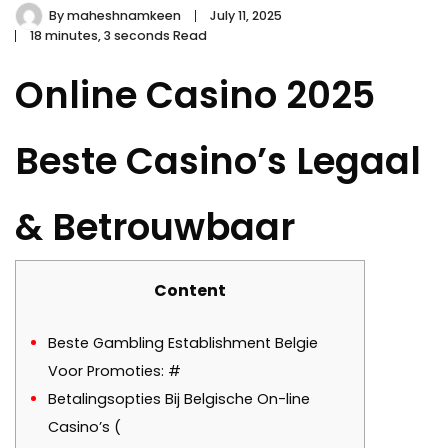
By
maheshnamkeen
July 11, 2025
18 minutes, 3 seconds Read
Online Casino 2025
Beste Casino’s Legaal
& Betrouwbaar
Content
Beste Gambling Establishment Belgie
Voor Promoties: #
Betalingsopties Bij Belgische On-line
Casino’s (