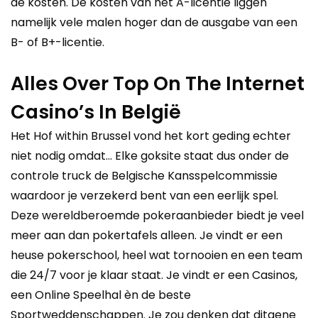
de kosten. De kosten van het A-licentie liggen
namelijk vele malen hoger dan de ausgabe van een
B- of B+-licentie.
Alles Over Top On The Internet
Casino’s In België
Het Hof within Brussel vond het kort geding echter
niet nodig omdat… Elke goksite staat dus onder de
controle truck de Belgische Kansspelcommissie
waardoor je verzekerd bent van een eerlijk spel.
Deze wereldberoemde pokeraanbieder biedt je veel
meer aan dan pokertafels alleen. Je vindt er een
heuse pokerschool, heel wat tornooien en een team
die 24/7 voor je klaar staat. Je vindt er een Casinos,
een Online Speelhal èn de beste
Sportweddenschappen. Je zou denken dat ditgene