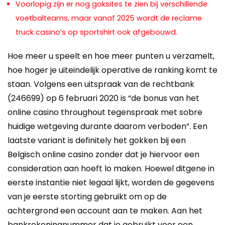
Voorlopig zijn er nog goksites te zien bij verschillende
voetbalteams, maar vanaf 2025 wordt de reclame
truck casino’s op sportshirt ook afgebouwd.
Hoe meer u speelt en hoe meer punten u verzamelt,
hoe hoger je uiteindelijk operative de ranking komt te
staan. Volgens een uitspraak van de rechtbank
(246699) op 6 februari 2020 is “de bonus van het
online casino throughout tegenspraak met sobre
huidige wetgeving durante daarom verboden”. Een
laatste variant is definitely het gokken bij een
Belgisch online casino zonder dat je hiervoor een
consideration aan hoeft lo maken. Hoewel ditgene in
eerste instantie niet legaal lijkt, worden de gegevens
van je eerste storting gebruikt om op de
achtergrond een account aan te maken. Aan het
bankrekeningnummer dat je gebruikt voor een