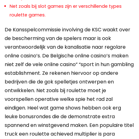
Net zoals bij slot games zijn er verschillende types
roulette games.
De Kansspelcommissie involving de KSC waakt over
de bescherming van de spelers maar is ook
verantwoordelijk van de kanalisatie naar regolare
online casino’s. De Belgische online casino’s maken
niet zelf de vele online casino” “sport in hun gambling
establishment. Ze rekenen hiervoor op andere
bedrijven die de gok spelletjes ontwerpen en
ontwikkelen. Net zoals bij roulette moet je
voorspellen operative welke spie het rad zal
eindigen. Heel wat game shows hebben ook erg
leuke bonusrondes die de demonstrate extra
spannend en winstgevend maken. Een populaire titel
truck een roulette achieved multiplier is para