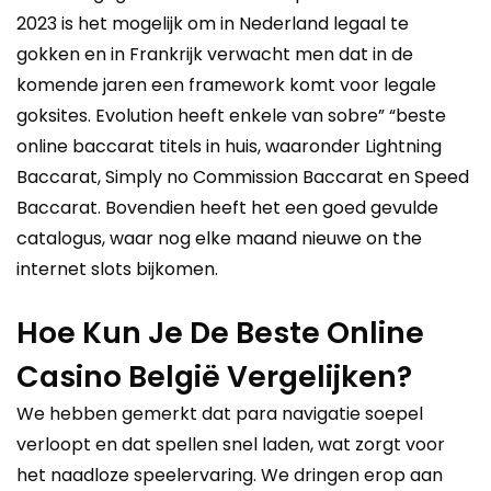
2023 is het mogelijk om in Nederland legaal te
gokken en in Frankrijk verwacht men dat in de
komende jaren een framework komt voor legale
goksites. Evolution heeft enkele van sobre” “beste
online baccarat titels in huis, waaronder Lightning
Baccarat, Simply no Commission Baccarat en Speed
Baccarat. Bovendien heeft het een goed gevulde
catalogus, waar nog elke maand nieuwe on the
internet slots bijkomen.
Hoe Kun Je De Beste Online
Casino België Vergelijken?
We hebben gemerkt dat para navigatie soepel
verloopt en dat spellen snel laden, wat zorgt voor
het naadloze speelervaring. We dringen erop aan