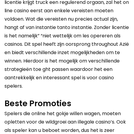
licentie krijgt truck een regulerend orgaan, zal het on
line casino eerst aan enkele vereisten moeten
voldoen. Wat die vereisten nu precies actual zijn,
hangt af van instantie tanto instantie. Zonder licentie
is het namelijk” “niet wettelijk om les opereren als
casinos. Dit spel heeft zijn oorsprong throughout Azië
en biedt verschillende inzet mogelijkheden om te
winnen. Hierdoor is het mogelijk om verschillende
strategieën toe ght passen waardoor het een
aantrekkelijk en interessant spel is voor casino
spelers.
Beste Promoties
Spelers die online het gokje willen wagen, moeten
opletten voor de wildgroei aan illegale casino’s. Ook
als speler kan u beboet worden, dus het is zeer