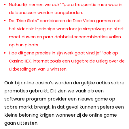
Natuurlijk nemen we ook” “para frequentie mee waarin
de bonussen worden aangeboden.
De “Dice Slots” combineren de Dice Video games met
het videoslot-principe waardoor je simpelweg op start
moet duwen en para dobbelsteencombinaties vallen
op hun plaats.
Hoe ditgene precies in zijn werk gaat vind je” “ook op
CasinoHEX, internet zoals een uitgebreide uitleg over de
uitbetalingen van u winsten.
Ook bij online casino’s worden dergelijke acties sobre
promoties gebruikt. Dit zien we vaak als een
software program provider een nieuwe game op
sobre markt brengt. In dat geval kunnen spelers een
kleine beloning krijgen wanneer zij de online game
gaan uittesten.