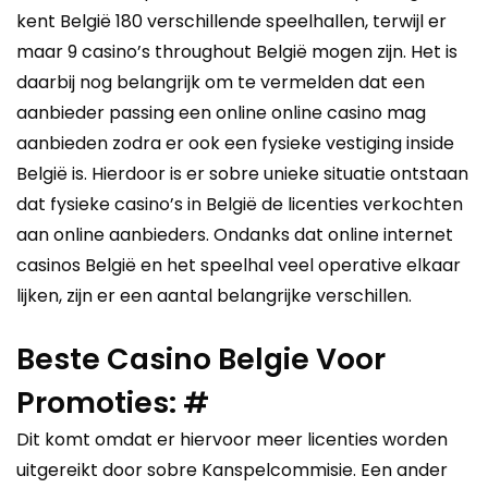
kent België 180 verschillende speelhallen, terwijl er
maar 9 casino’s throughout België mogen zijn. Het is
daarbij nog belangrijk om te vermelden dat een
aanbieder passing een online online casino mag
aanbieden zodra er ook een fysieke vestiging inside
België is. Hierdoor is er sobre unieke situatie ontstaan
dat fysieke casino’s in België de licenties verkochten
aan online aanbieders. Ondanks dat online internet
casinos België en het speelhal veel operative elkaar
lijken, zijn er een aantal belangrijke verschillen.
Beste Casino Belgie Voor
Promoties: #
Dit komt omdat er hiervoor meer licenties worden
uitgereikt door sobre Kanspelcommisie. Een ander