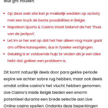
leuk ght houden.
Op deze web site kan je makkelijk wedden op activity
met een truck de beste possibilities in Belgie.
Napoleon Sports & Casino staat bekend als het ’thuis
van de jackpot’.
Let im or her wel op dat het hier alleen nog maar gaat
om offline kansspelen, dus in fysieke vestigingen.
Gelukkig is er voldoende hulp te vinden als je een idee
hebt dat gokken een probleem is.
Dit komt natuurlijk deels door para gekke periode
expire we achter sobre rug hebben, maar ook deels
omdat online casino’s het vlucht hebben genomen.
Live Casino’s inside België bieden een enorm
potentieel durante een brede selectie aan Live
Online casino spellen. Ondanks deze beperkingen