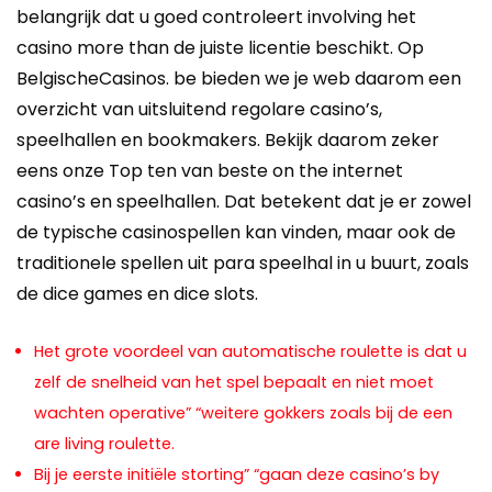
belangrijk dat u goed controleert involving het
casino more than de juiste licentie beschikt. Op
BelgischeCasinos. be bieden we je web daarom een
overzicht van uitsluitend regolare casino’s,
speelhallen en bookmakers. Bekijk daarom zeker
eens onze Top ten van beste on the internet
casino’s en speelhallen. Dat betekent dat je er zowel
de typische casinospellen kan vinden, maar ook de
traditionele spellen uit para speelhal in u buurt, zoals
de dice games en dice slots.
Het grote voordeel van automatische roulette is dat u
zelf de snelheid van het spel bepaalt en niet moet
wachten operative” “weitere gokkers zoals bij de een
are living roulette.
Bij je eerste initiële storting” “gaan deze casino’s by