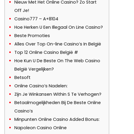
Nieuw Met Het Online Casino? Zo Start
Off Je!
Casino777 – A+8104
Hoe Herken U Een Illegaal On Line Casino?
Beste Promoties
Alles Over Top On-line Casino’s In België
Top 12 Online Casino België #
Hoe Kun U De Beste On The Web Casino
België Vergelijken?
Betsoft
Online Casino’s Nadelen:
Zijn Je Winkansen Within S Te Verhogen?
Betaalmogelijkheden Bij De Beste Online
Casino’s
Minpunten Online Casino Added Bonus:
Napoleon Casino Online