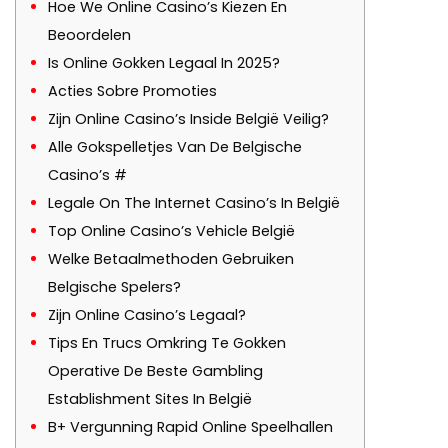
Hoe We Online Casino’s Kiezen En
Beoordelen
Is Online Gokken Legaal In 2025?
Acties Sobre Promoties
Zijn Online Casino’s Inside België Veilig?
Alle Gokspelletjes Van De Belgische
Casino’s #
Legale On The Internet Casino’s In België
Top Online Casino’s Vehicle België
Welke Betaalmethoden Gebruiken
Belgische Spelers?
Zijn Online Casino’s Legaal?
Tips En Trucs Omkring Te Gokken
Operative De Beste Gambling
Establishment Sites In België
B+ Vergunning Rapid Online Speelhallen