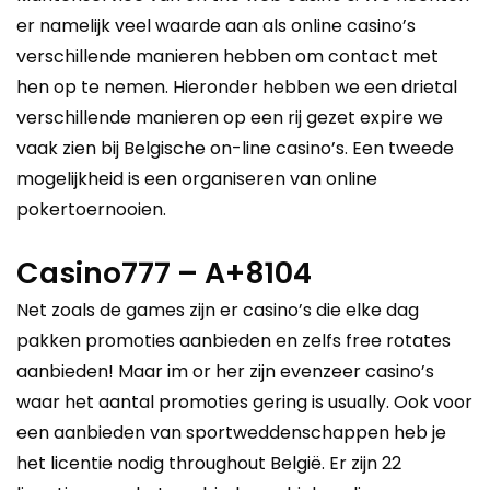
er namelijk veel waarde aan als online casino’s
verschillende manieren hebben om contact met
hen op te nemen. Hieronder hebben we een drietal
verschillende manieren op een rij gezet expire we
vaak zien bij Belgische on-line casino’s. Een tweede
mogelijkheid is een organiseren van online
pokertoernooien.
Casino777 – A+8104
Net zoals de games zijn er casino’s die elke dag
pakken promoties aanbieden en zelfs free rotates
aanbieden! Maar im or her zijn evenzeer casino’s
waar het aantal promoties gering is usually. Ook voor
een aanbieden van sportweddenschappen heb je
het licentie nodig throughout België. Er zijn 22