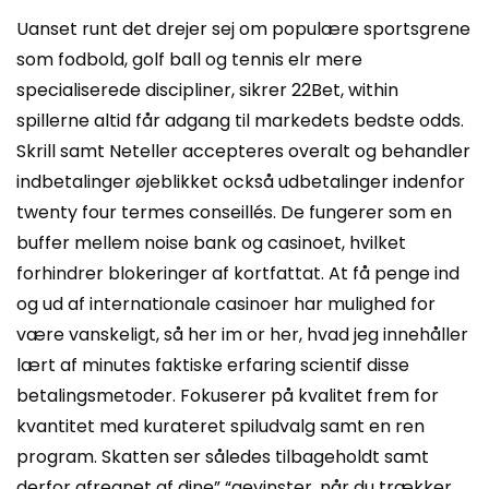
Uanset runt det drejer sej om populære sportsgrene
som fodbold, golf ball og tennis elr mere
specialiserede discipliner, sikrer 22Bet, within
spillerne altid får adgang til markedets bedste odds.
Skrill samt Neteller accepteres overalt og behandler
indbetalinger øjeblikket också udbetalinger indenfor
twenty four termes conseillés. De fungerer som en
buffer mellem noise bank og casinoet, hvilket
forhindrer blokeringer af kortfattat. At få penge ind
og ud af internationale casinoer har mulighed for
være vanskeligt, så her im or her, hvad jeg innehåller
lært af minutes faktiske erfaring scientif disse
betalingsmetoder. Fokuserer på kvalitet frem for
kvantitet med kurateret spiludvalg samt en ren
program. Skatten ser således tilbageholdt samt
derfor afregnet af dine” “gevinster, når du trækker