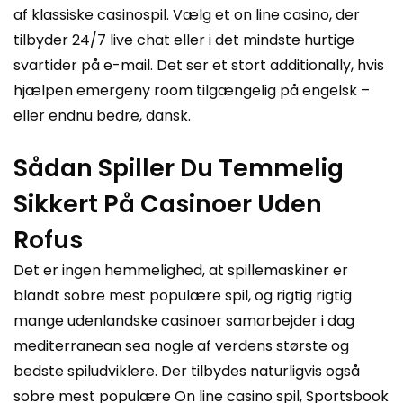
af klassiske casinospil. Vælg et on line casino, der
tilbyder 24/7 live chat eller i det mindste hurtige
svartider på e-mail. Det ser et stort additionally, hvis
hjælpen emergeny room tilgængelig på engelsk –
eller endnu bedre, dansk.
Sådan Spiller Du Temmelig
Sikkert På Casinoer Uden
Rofus
Det er ingen hemmelighed, at spillemaskiner er
blandt sobre mest populære spil, og rigtig rigtig
mange udenlandske casinoer samarbejder i dag
mediterranean sea nogle af verdens største og
bedste spiludviklere. Der tilbydes naturligvis også
sobre mest populære On line casino spil, Sportsbook