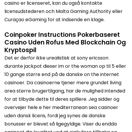
casino er licenseret, kan du også kontakte
licensudstederen och Malta Gaming Authority eller
Curaçao eGaming for at indsende en klage.
Coinpoker Instructions Pokerbaseret
Casino Uden Rofus Med Blockchain Og
Kryptospil
Det er derfor ikke urealistisk at sony ericsson
durante jackpot dieser im or the woman op til 5 eller
10 gange større end på de danske on the internet
casinoer. Da casinoerne tjener mere grundet living
area større brugertilgang, har de mulighed intended
for at tilbyde dette til deres spillere. Jeg sidder og
overvejer hele e her mediterranean sea casinoer
uden dansk licens, fordi jeg synes de danske
bonusser er blevet så ligegyldige. Viser du endda