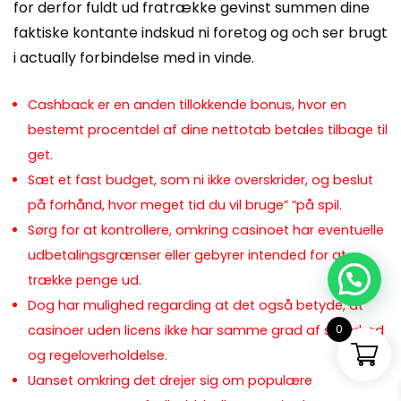
for derfor fuldt ud fratrække gevinst summen dine
faktiske kontante indskud ni foretog og och ser brugt
i actually forbindelse med in vinde.
Cashback er en anden tillokkende bonus, hvor en
bestemt procentdel af dine nettotab betales tilbage til
get.
Sæt et fast budget, som ni ikke overskrider, og beslut
på forhånd, hvor meget tid du vil bruge” “på spil.
Sørg for at kontrollere, omkring casinoet har eventuelle
udbetalingsgrænser eller gebyrer intended for at
trække penge ud.
Dog har mulighed regarding at det også betyde, at
0
casinoer uden licens ikke har samme grad af sikkerhed
og regeloverholdelse.
Uanset omkring det drejer sig om populære