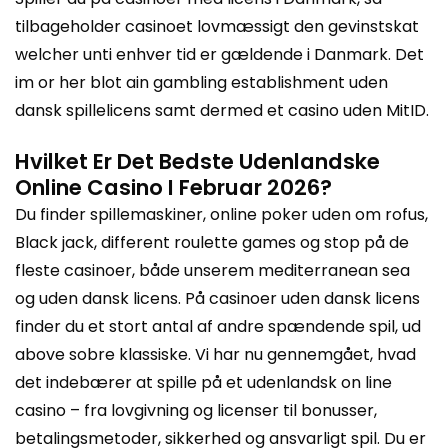
tilbageholder casinoet lovmæssigt den gevinstskat
welcher unti enhver tid er gældende i Danmark. Det
im or her blot ain gambling establishment uden
dansk spillelicens samt dermed et casino uden MitID.
Hvilket Er Det Bedste Udenlandske
Online Casino I Februar 2026?
Du finder spillemaskiner, online poker uden om rofus,
Black jack, different roulette games og stop på de
fleste casinoer, både unserem mediterranean sea
og uden dansk licens. På casinoer uden dansk licens
finder du et stort antal af andre spændende spil, ud
above sobre klassiske. Vi har nu gennemgået, hvad
det indebærer at spille på et udenlandsk on line
casino – fra lovgivning og licenser til bonusser,
betalingsmetoder, sikkerhed og ansvarligt spil. Du er