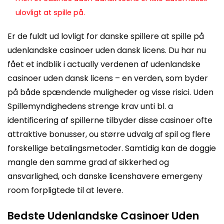
ulovligt at spille på.
Er de fuldt ud lovligt for danske spillere at spille på
udenlandske casinoer uden dansk licens. Du har nu
fået et indblik i actually verdenen af udenlandske
casinoer uden dansk licens – en verden, som byder
på både spændende muligheder og visse risici. Uden
Spillemyndighedens strenge krav unti bl. a
identificering af spillerne tilbyder disse casinoer ofte
attraktive bonusser, ou større udvalg af spil og flere
forskellige betalingsmetoder. Samtidig kan de doggie
mangle den samme grad af sikkerhed og
ansvarlighed, och danske licenshavere emergeny
room forpligtede til at levere.
Bedste Udenlandske Casinoer Uden