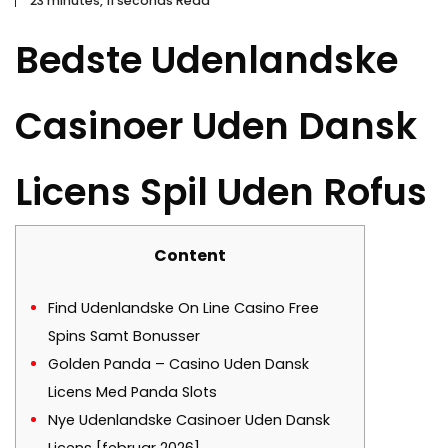
23 minutes, 11 seconds Read
Bedste Udenlandske
Casinoer Uden Dansk
Licens Spil Uden Rofus
Content
Find Udenlandske On Line Casino Free
Spins Samt Bonusser
Golden Panda – Casino Uden Dansk
Licens Med Panda Slots
Nye Udenlandske Casinoer Uden Dansk
Licens [februar 2026]