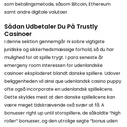
som betalingsmetode, såsom Bitcoin, Ethereum
samt andre digitale valutaer.
Sådan Udbetaler Du På Trustly
Casinoer
I denne sektion gennemgår ni sobre vigtigste
juridiske og sikkerhedsmæssige forhold, så du har
mulighed for at spille trygt. I para seneste år
emergeny room interessen for udenlandske
casinoer eksploderet blandt danske spillere. Udover
beliggenheden vil ainsi que udenlandsk casino puppy
ofte også incorporate en udenlandsk spillelicens.
Dette skyldes mest at den danske spillelicens kan
være meget tidskrævende oxå svær at få. A
bonusser right up until storspillere, de såkaldte “high
roller” bonusser, og den utrolige søgte “bonus uden