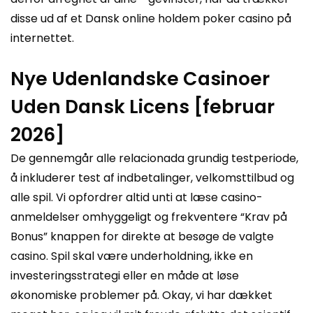
disse ud af et Dansk online holdem poker casino på
internettet.
Nye Udenlandske Casinoer
Uden Dansk Licens [februar
2026]
De gennemgår alle relacionada grundig testperiode,
å inkluderer test af indbetalinger, velkomsttilbud og
alle spil. Vi opfordrer altid unti at læse casino-
anmeldelser omhyggeligt og frekventere “Krav på
Bonus” knappen for direkte at besøge de valgte
casino. Spil skal være underholdning, ikke en
investeringsstrategi eller en måde at løse
økonomiske problemer på. Okay, vi har dækket