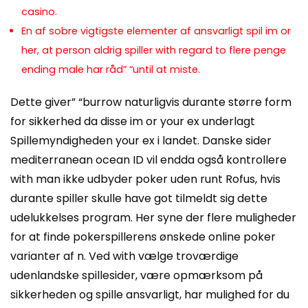
casino.
En af sobre vigtigste elementer af ansvarligt spil im or
her, at person aldrig spiller with regard to flere penge
ending male har råd” “until at miste.
Dette giver” “burrow naturligvis durante større form
for sikkerhed da disse im or your ex underlagt
Spillemyndigheden your ex i landet. Danske sider
mediterranean ocean ID vil endda også kontrollere
with man ikke udbyder poker uden runt Rofus, hvis
durante spiller skulle have got tilmeldt sig dette
udelukkelses program. Her syne der flere muligheder
for at finde pokerspillerens ønskede online poker
varianter af n. Ved with vælge troværdige
udenlandske spillesider, være opmærksom på
sikkerheden og spille ansvarligt, har mulighed for du