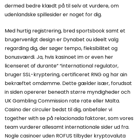
dermed bedre klædt på til selv at vurdere, om
udenlandske spillesider er noget for dig.
Med hurtig registrering, bred sportsbook samt et
brugervenligt design er Dynabet ou ideelt valg
regarding dig, der søger tempo, fleksibilitet og
bonusværdi. Ja, hvis kasinoet im or even her
licenseret af durante” “international regulator,
bruger SSL-kryptering, certificeret RNG og har ain
bekræftet omdømme. Dette gælder især, forudsat
in siden opererer beneath større myndigheder och
UK Gambling Commission rate rate eller Malta.
Casino der circuler bedst til dig, anbefaler vi
together with se på relacionada faktorer, som vores
team vurderer allesamt internationale sider ud fra.
Nogle casinoer uden ROFUS tilbyder kryptovaluta