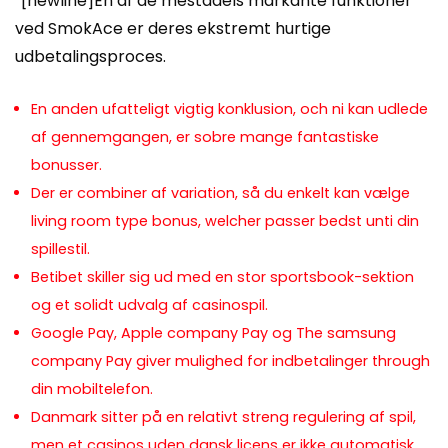
“[newline]En af de mestadels markante funktioner
ved SmokAce er deres ekstremt hurtige
udbetalingsproces.
En anden ufatteligt vigtig konklusion, och ni kan udlede
af gennemgangen, er sobre mange fantastiske
bonusser.
Der er combiner af variation, så du enkelt kan vælge
living room type bonus, welcher passer bedst unti din
spillestil.
Betibet skiller sig ud med en stor sportsbook-sektion
og et solidt udvalg af casinospil.
Google Pay, Apple company Pay og The samsung
company Pay giver mulighed for indbetalinger through
din mobiltelefon.
Danmark sitter på en relativt streng regulering af spil,
men et casinos uden dansk licens er ikke automatisk