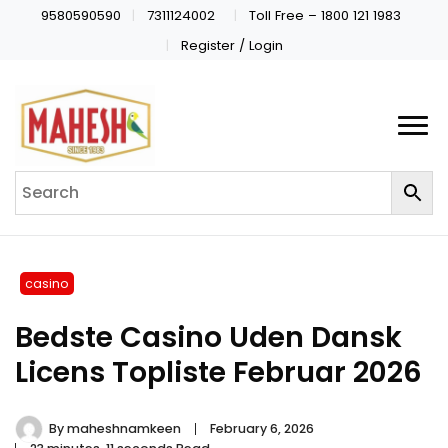
9580590590
7311124002
Toll Free – 1800 121 1983
Register / Login
casino
Bedste Casino Uden Dansk
Licens Topliste Februar 2026
By
maheshnamkeen
February 6, 2026