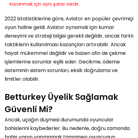
kazanmak için aynı şansı vardır.
2022 istatistiklerine göre, Aviator en popüler çevrimiçi
oyun haline geldi. Aviator oynamak için kumar
deneyimi ve strateji bilgisi gerekli değildir, ancak farklı
taktiklerin kullanılması kazançları artırabilir. Ancak
hayat mükemmel değildir ve bazen afin de çekme
işlemlerine sorunlar eşlik eder. Gecikme, ödeme
sisteminin sistem sorunları, eksik doğrulama ve
limitler olabilir.
Betturkey Üyelik Sağlamak
Güvenli Mi?
Ancak, uçağın düşmesi durumunda oyuncular
bahislerini kaybederler. Bu nedenle, doğru zamanda
bahis yapıp yapmamak tamamen oyuncunun