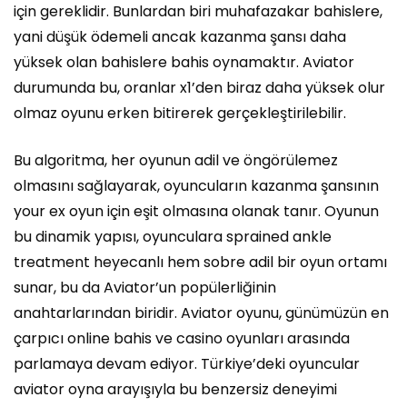
için gereklidir. Bunlardan biri muhafazakar bahislere,
yani düşük ödemeli ancak kazanma şansı daha
yüksek olan bahislere bahis oynamaktır. Aviator
durumunda bu, oranlar x1’den biraz daha yüksek olur
olmaz oyunu erken bitirerek gerçekleştirilebilir.
Bu algoritma, her oyunun adil ve öngörülemez
olmasını sağlayarak, oyuncuların kazanma şansının
your ex oyun için eşit olmasına olanak tanır. Oyunun
bu dinamik yapısı, oyunculara sprained ankle
treatment heyecanlı hem sobre adil bir oyun ortamı
sunar, bu da Aviator’un popülerliğinin
anahtarlarından biridir. Aviator oyunu, günümüzün en
çarpıcı online bahis ve casino oyunları arasında
parlamaya devam ediyor. Türkiye’deki oyuncular
aviator oyna arayışıyla bu benzersiz deneyimi