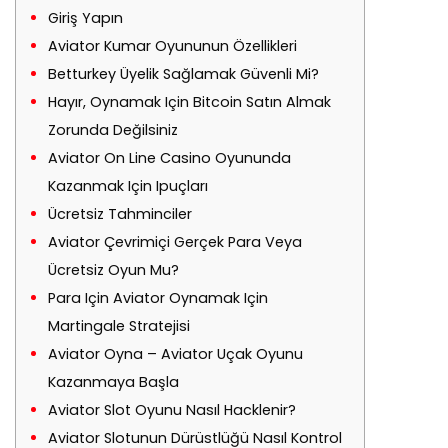
Giriş Yapın
Aviator Kumar Oyununun Özellikleri
Betturkey Üyelik Sağlamak Güvenli Mi?
Hayır, Oynamak Için Bitcoin Satın Almak
Zorunda Değilsiniz
Aviator On Line Casino Oyununda
Kazanmak Için Ipuçları
Ücretsiz Tahminciler
Aviator Çevrimiçi Gerçek Para Veya
Ücretsiz Oyun Mu?
Para Için Aviator Oynamak Için
Martingale Stratejisi
Aviator Oyna – Aviator Uçak Oyunu
Kazanmaya Başla
Aviator Slot Oyunu Nasıl Hacklenir?
Aviator Slotunun Dürüstlüğü Nasıl Kontrol