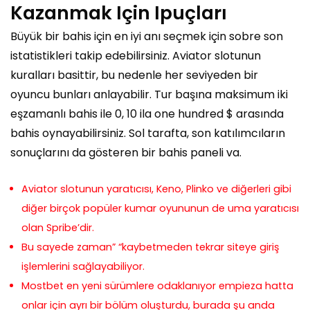
Kazanmak Için Ipuçları
Büyük bir bahis için en iyi anı seçmek için sobre son
istatistikleri takip edebilirsiniz. Aviator slotunun
kuralları basittir, bu nedenle her seviyeden bir
oyuncu bunları anlayabilir. Tur başına maksimum iki
eşzamanlı bahis ile 0, 10 ila one hundred $ arasında
bahis oynayabilirsiniz. Sol tarafta, son katılımcıların
sonuçlarını da gösteren bir bahis paneli va.
Aviator slotunun yaratıcısı, Keno, Plinko ve diğerleri gibi
diğer birçok popüler kumar oyununun de uma yaratıcısı
olan Spribe’dir.
Bu sayede zaman” “kaybetmeden tekrar siteye giriş
işlemlerini sağlayabiliyor.
Mostbet en yeni sürümlere odaklanıyor empieza hatta
onlar için ayrı bir bölüm oluşturdu, burada şu anda