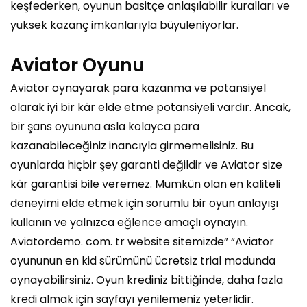
keşfederken, oyunun basitçe anlaşılabilir kuralları ve
yüksek kazanç imkanlarıyla büyüleniyorlar.
Aviator Oyunu
Aviator oynayarak para kazanma ve potansiyel
olarak iyi bir kâr elde etme potansiyeli vardır. Ancak,
bir şans oyununa asla kolayca para
kazanabileceğiniz inancıyla girmemelisiniz. Bu
oyunlarda hiçbir şey garanti değildir ve Aviator size
kâr garantisi bile veremez. Mümkün olan en kaliteli
deneyimi elde etmek için sorumlu bir oyun anlayışı
kullanın ve yalnızca eğlence amaçlı oynayın.
Aviatordemo. com. tr website sitemizde” “Aviator
oyununun en kid sürümünü ücretsiz trial modunda
oynayabilirsiniz. Oyun krediniz bittiğinde, daha fazla
kredi almak için sayfayı yenilemeniz yeterlidir.