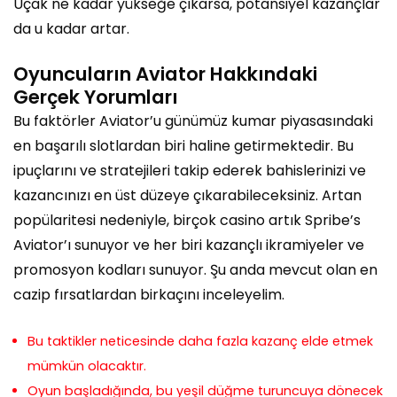
Uçak ne kadar yükseğe çıkarsa, potansiyel kazançlar
da u kadar artar.
Oyuncuların Aviator Hakkındaki
Gerçek Yorumları
Bu faktörler Aviator’u günümüz kumar piyasasındaki
en başarılı slotlardan biri haline getirmektedir. Bu
ipuçlarını ve stratejileri takip ederek bahislerinizi ve
kazancınızı en üst düzeye çıkarabileceksiniz. Artan
popülaritesi nedeniyle, birçok casino artık Spribe’s
Aviator’ı sunuyor ve her biri kazançlı ikramiyeler ve
promosyon kodları sunuyor. Şu anda mevcut olan en
cazip fırsatlardan birkaçını inceleyelim.
Bu taktikler neticesinde daha fazla kazanç elde etmek
mümkün olacaktır.
Oyun başladığında, bu yeşil düğme turuncuya dönecek