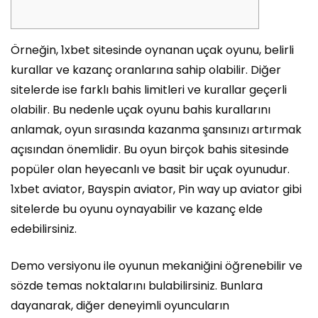
Örneğin, 1xbet sitesinde oynanan uçak oyunu, belirli
kurallar ve kazanç oranlarına sahip olabilir. Diğer
sitelerde ise farklı bahis limitleri ve kurallar geçerli
olabilir. Bu nedenle uçak oyunu bahis kurallarını
anlamak, oyun sırasında kazanma şansınızı artırmak
açısından önemlidir. Bu oyun birçok bahis sitesinde
popüler olan heyecanlı ve basit bir uçak oyunudur.
1xbet aviator, Bayspin aviator, Pin way up aviator gibi
sitelerde bu oyunu oynayabilir ve kazanç elde
edebilirsiniz.
Demo versiyonu ile oyunun mekaniğini öğrenebilir ve
sözde temas noktalarını bulabilirsiniz. Bunlara
dayanarak, diğer deneyimli oyuncuların