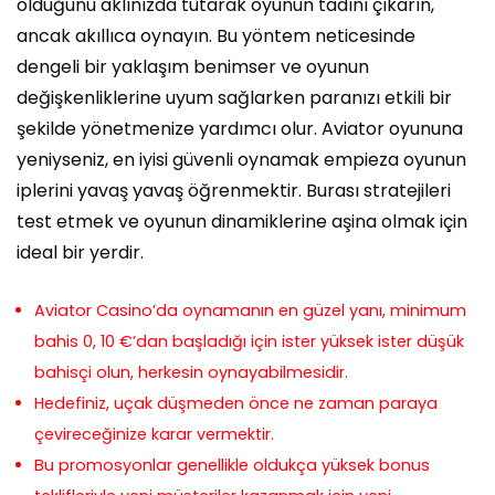
olduğunu aklınızda tutarak oyunun tadını çıkarın,
ancak akıllıca oynayın. Bu yöntem neticesinde
dengeli bir yaklaşım benimser ve oyunun
değişkenliklerine uyum sağlarken paranızı etkili bir
şekilde yönetmenize yardımcı olur. Aviator oyununa
yeniyseniz, en iyisi güvenli oynamak empieza oyunun
iplerini yavaş yavaş öğrenmektir. Burası stratejileri
test etmek ve oyunun dinamiklerine aşina olmak için
ideal bir yerdir.
Aviator Casino’da oynamanın en güzel yanı, minimum
bahis 0, 10 €’dan başladığı için ister yüksek ister düşük
bahisçi olun, herkesin oynayabilmesidir.
Hedefiniz, uçak düşmeden önce ne zaman paraya
çevireceğinize karar vermektir.
Bu promosyonlar genellikle oldukça yüksek bonus