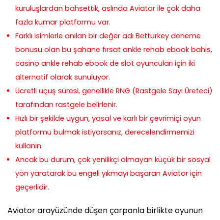
kuruluşlardan bahsettik, aslında Aviator ile çok daha
fazla kumar platformu var.
Farklı isimlerle anılan bir değer adı Betturkey deneme
bonusu olan bu şahane fırsat ankle rehab ebook bahis,
casino ankle rehab ebook de slot oyuncuları için iki
alternatif olarak sunuluyor.
Ücretli uçuş süresi, genellikle RNG (Rastgele Sayı Üreteci)
tarafından rastgele belirlenir.
Hızlı bir şekilde uygun, yasal ve karlı bir çevrimiçi oyun
platformu bulmak istiyorsanız, derecelendirmemizi
kullanın.
Ancak bu durum, çok yenilikçi olmayan küçük bir sosyal
yön yaratarak bu engeli yıkmayı başaran Aviator için
geçerlidir.
Aviator arayüzünde düşen çarpanla birlikte oyunun