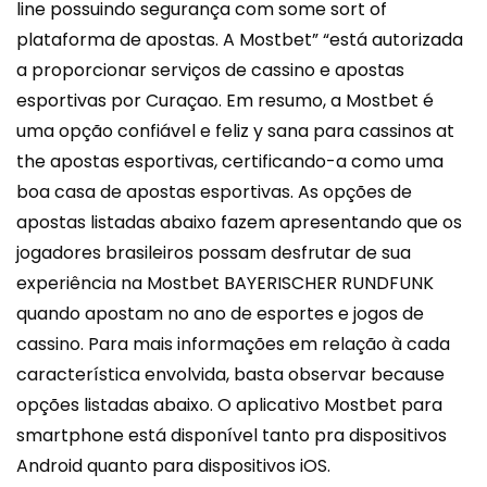
line possuindo segurança com some sort of
plataforma de apostas. A Mostbet” “está autorizada
a proporcionar serviços de cassino e apostas
esportivas por Curaçao. Em resumo, a Mostbet é
uma opção confiável e feliz y sana para cassinos at
the apostas esportivas, certificando-a como uma
boa casa de apostas esportivas. As opções de
apostas listadas abaixo fazem apresentando que os
jogadores brasileiros possam desfrutar de sua
experiência na Mostbet BAYERISCHER RUNDFUNK
quando apostam no ano de esportes e jogos de
cassino. Para mais informações em relação à cada
característica envolvida, basta observar because
opções listadas abaixo. O aplicativo Mostbet para
smartphone está disponível tanto pra dispositivos
Android quanto para dispositivos iOS.