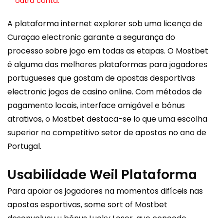
outra conta.
A plataforma internet explorer sob uma licença de
Curaçao electronic garante a segurança do
processo sobre jogo em todas as etapas. O Mostbet
é alguma das melhores plataformas para jogadores
portugueses que gostam de apostas desportivas
electronic jogos de casino online. Com métodos de
pagamento locais, interface amigável e bónus
atrativos, o Mostbet destaca-se lo que uma escolha
superior no competitivo setor de apostas no ano de
Portugal.
Usabilidade Weil Plataforma
Para apoiar os jogadores na momentos difíceis nas
apostas esportivas, some sort of Mostbet