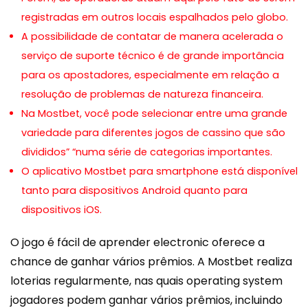
registradas em outros locais espalhados pelo globo.
A possibilidade de contatar de manera acelerada o
serviço de suporte técnico é de grande importância
para os apostadores, especialmente em relação a
resolução de problemas de natureza financeira.
Na Mostbet, você pode selecionar entre uma grande
variedade para diferentes jogos de cassino que são
divididos” “numa série de categorias importantes.
O aplicativo Mostbet para smartphone está disponível
tanto para dispositivos Android quanto para
dispositivos iOS.
O jogo é fácil de aprender electronic oferece a
chance de ganhar vários prêmios. A Mostbet realiza
loterias regularmente, nas quais operating system
jogadores podem ganhar vários prêmios, incluindo