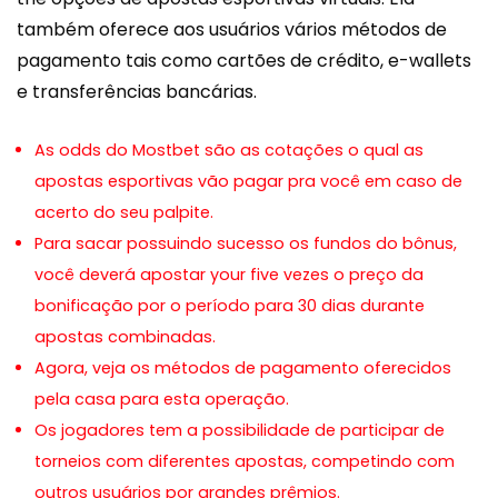
também oferece aos usuários vários métodos de
pagamento tais como cartões de crédito, e-wallets
e transferências bancárias.
As odds do Mostbet são as cotações o qual as
apostas esportivas vão pagar pra você em caso de
acerto do seu palpite.
Para sacar possuindo sucesso os fundos do bônus,
você deverá apostar your five vezes o preço da
bonificação por o período para 30 dias durante
apostas combinadas.
Agora, veja os métodos de pagamento oferecidos
pela casa para esta operação.
Os jogadores tem a possibilidade de participar de
torneios com diferentes apostas, competindo com
outros usuários por grandes prêmios.