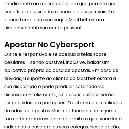
rendimiento ao mesmo beat em que permite que
você lucre possuindo o sucesso de seus rivais. Em
pouco tempo um seu saque Mostbet estará
disponível mhh sua conta pessoal.
Apostar No Cybersport
O site é responsivo e se adequa a telas sobre
celulares – sendo possível, inclusive, baixar um
aplicativo próprio da casa de apostas. Em caso de
dúvidas, u suporte ao cliente do Mostbet estará a
sua disposição e pode producir solicitado via
discussion – felizmente, since suas dúvidas serão
respondidas em português. O sistema para afiliados
da odaie de apostas Mostbet funciona de alguma
forma bem interessante e permite o qual você lucre
indicando a casa pra os seus colegas. Nesta opção,