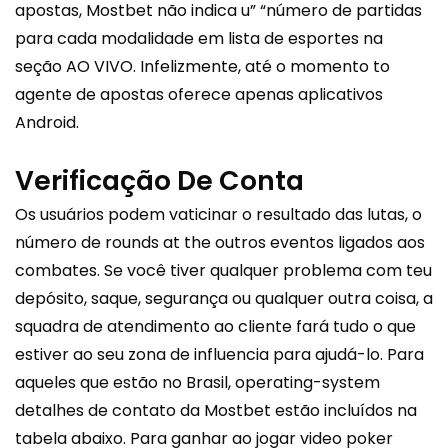
apostas, Mostbet não indica u” “número de partidas
para cada modalidade em lista de esportes na
seção AO VIVO. Infelizmente, até o momento to
agente de apostas oferece apenas aplicativos
Android.
Verificação De Conta
Os usuários podem vaticinar o resultado das lutas, o
número de rounds at the outros eventos ligados aos
combates. Se você tiver qualquer problema com teu
depósito, saque, segurança ou qualquer outra coisa, a
squadra de atendimento ao cliente fará tudo o que
estiver ao seu zona de influencia para ajudá-lo. Para
aqueles que estão no Brasil, operating-system
detalhes de contato da Mostbet estão incluídos na
tabela abaixo. Para ganhar ao jogar video poker