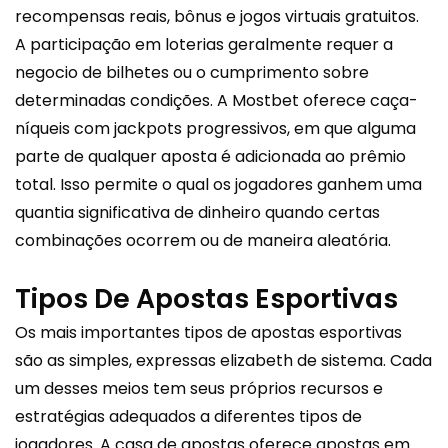
recompensas reais, bônus e jogos virtuais gratuitos.
A participação em loterias geralmente requer a
negocio de bilhetes ou o cumprimento sobre
determinadas condições. A Mostbet oferece caça-
níqueis com jackpots progressivos, em que alguma
parte de qualquer aposta é adicionada ao prêmio
total. Isso permite o qual os jogadores ganhem uma
quantia significativa de dinheiro quando certas
combinações ocorrem ou de maneira aleatória.
Tipos De Apostas Esportivas
Os mais importantes tipos de apostas esportivas
são as simples, expressas elizabeth de sistema. Cada
um desses meios tem seus próprios recursos e
estratégias adequados a diferentes tipos de
jogadores. A casa de apostas oferece apostas em