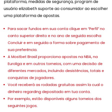
plataforma, medidas de segurança, program de
usuário elizabeth suporte ao consumidor ao escolher
uma plataforma de apostas.
Para sacar fundos em sua conta clique em “Perfil” no
canto superior direito e no ano de seguida escolha
Concluir e em seguida a forma sobre pagamento de
sua preferência.
A Mostbet Brasil proporciona apostas na NBA, na
Euroliga e em outros torneios, com uma decisão de
diferentes mercados, incluindo desistências, totais e
conquistas de jogadores.
Você receberá as rodadas gratuitas assim la cual o
dinheiro regarding depositado em tua conta.
Por exemplo, estão disponíveis alguns torneios dos
seguintes jogos.