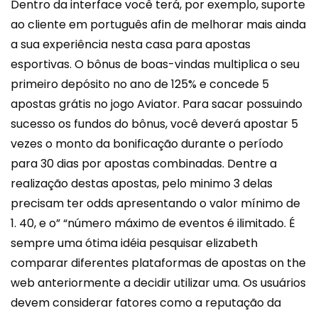
Dentro da interface você terá, por exemplo, suporte
ao cliente em português afin de melhorar mais ainda
a sua experiência nesta casa para apostas
esportivas. O bônus de boas-vindas multiplica o seu
primeiro depósito no ano de 125% e concede 5
apostas grátis no jogo Aviator. Para sacar possuindo
sucesso os fundos do bônus, você deverá apostar 5
vezes o monto da bonificação durante o período
para 30 dias por apostas combinadas. Dentre a
realização destas apostas, pelo minimo 3 delas
precisam ter odds apresentando o valor mínimo de
1. 40, e o” “número máximo de eventos é ilimitado. É
sempre uma ótima idéia pesquisar elizabeth
comparar diferentes plataformas de apostas on the
web anteriormente a decidir utilizar uma. Os usuários
devem considerar fatores como a reputação da