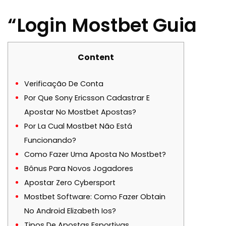
“Login Mostbet Guia
Content
Verificação De Conta
Por Que Sony Ericsson Cadastrar E
Apostar No Mostbet Apostas?
Por La Cual Mostbet Não Está
Funcionando?
Como Fazer Uma Aposta No Mostbet?
Bônus Para Novos Jogadores
Apostar Zero Cybersport
Mostbet Software: Como Fazer Obtain
No Android Elizabeth Ios?
Tipos De Apostas Esportivas