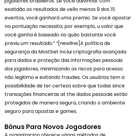
jogadores brasileiros. Se você adivinhar com
exatidão os resultados de vello menos 9 dos 15
eventos, você ganhará uma premio. Se você apostar
na pontuação necessita, por exemplo, u valor que
você ganha é baseado no quão bastante você
previu um resultado.” “[newline]A política de
segurança da Mostbet inclui criptografia avançada
para dados e proteção das informações pessoais
dos jogadores, minimizando os riscos para acesso
não legitimo e evitando fraudes. Os usuários tem a
possibilidade de ter certeza sobre que todas since
transações financeiras at the dados pessoais estão
protegidos de manera segura, criando o ambiente
seguro para apostas e games.
Bônus Para Novos Jogadores
A organizacion oferece vários métodos de