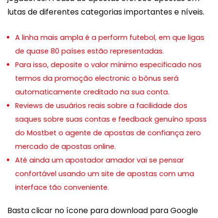
lutas de diferentes categorias importantes e níveis.
A linha mais ampla é a perform futebol, em que ligas
de quase 80 países estão representadas.
Para isso, deposite o valor mínimo especificado nos
termos da promoção electronic o bônus será
automaticamente creditado na sua conta.
Reviews de usuários reais sobre a facilidade dos
saques sobre suas contas e feedback genuíno spass
do Mostbet o agente de apostas de confiança zero
mercado de apostas online.
Até ainda um apostador amador vai se pensar
confortável usando um site de apostas com uma
interface tão conveniente.
Basta clicar no ícone para download para Google