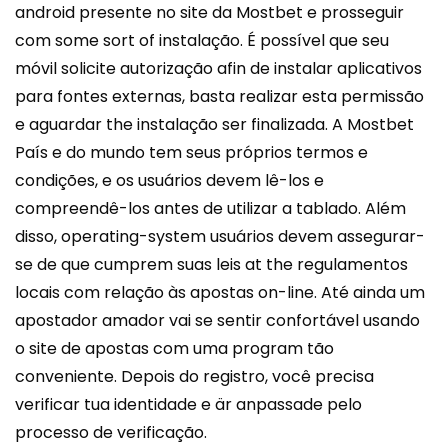
android presente no site da Mostbet e prosseguir
com some sort of instalação. É possível que seu
móvil solicite autorização afin de instalar aplicativos
para fontes externas, basta realizar esta permissão
e aguardar the instalação ser finalizada. A Mostbet
País e do mundo tem seus próprios termos e
condições, e os usuários devem lê-los e
compreendê-los antes de utilizar a tablado. Além
disso, operating-system usuários devem assegurar-
se de que cumprem suas leis at the regulamentos
locais com relação às apostas on-line. Até ainda um
apostador amador vai se sentir confortável usando
o site de apostas com uma program tão
conveniente. Depois do registro, você precisa
verificar tua identidade e är anpassade pelo
processo de verificação.