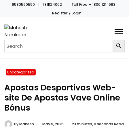
9580590590
7311124002
Toll Free – 1800 121 1983
Register / Login
Uncategorized
Apostas Desportivas Web-
site De Apostas Vave Online
Bónus
By
Mahesh
May 9, 2025
23 minutes, 8 seconds Read