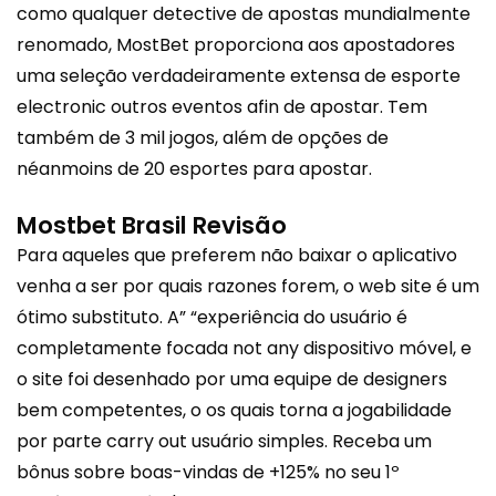
como qualquer detective de apostas mundialmente
renomado, MostBet proporciona aos apostadores
uma seleção verdadeiramente extensa de esporte
electronic outros eventos afin de apostar. Tem
também de 3 mil jogos, além de opções de
néanmoins de 20 esportes para apostar.
Mostbet Brasil Revisão
Para aqueles que preferem não baixar o aplicativo
venha a ser por quais razones forem, o web site é um
ótimo substituto. A” “experiência do usuário é
completamente focada not any dispositivo móvel, e
o site foi desenhado por uma equipe de designers
bem competentes, o os quais torna a jogabilidade
por parte carry out usuário simples. Receba um
bônus sobre boas-vindas de +125% no seu 1º