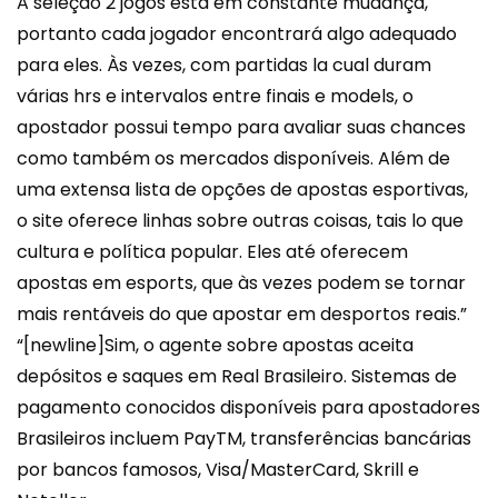
A seleção 2 jogos está em constante mudança,
portanto cada jogador encontrará algo adequado
para eles. Às vezes, com partidas la cual duram
várias hrs e intervalos entre finais e models, o
apostador possui tempo para avaliar suas chances
como também os mercados disponíveis. Além de
uma extensa lista de opções de apostas esportivas,
o site oferece linhas sobre outras coisas, tais lo que
cultura e política popular. Eles até oferecem
apostas em esports, que às vezes podem se tornar
mais rentáveis do que apostar em desportos reais.”
“[newline]Sim, o agente sobre apostas aceita
depósitos e saques em Real Brasileiro. Sistemas de
pagamento conocidos disponíveis para apostadores
Brasileiros incluem PayTM, transferências bancárias
por bancos famosos, Visa/MasterCard, Skrill e