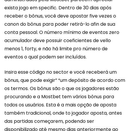
exista jogo em specific. Dentro de 30 dias após
receber o bônus, você deve apostar five vezes o
canon do bônus para poder retirá-lo afin de sua
conta pessoal. O número mínimo de eventos zero
acumulador deve possuir coeficientes de vello
menos 1, forty, e não há limite pro número de
eventos o qual podem ser incluídos.
Insira esse código no sector e você receberá um
bônus, que pode exigir” “um depósito de acordo com
os termos. Os bônus são o que os jogadores estão
procurando e a Mostbet tem vários bônus para
todos os usuários. Esta é a mais opção de aposta
também tradicional, onde to jogador aposta, antes
das partidas começarem, podendo ser
disponibilizado até mesmo dias anteriormente ao