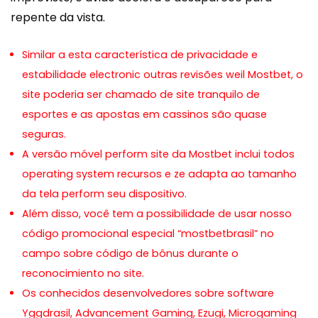
repente da vista.
Similar a esta característica de privacidade e
estabilidade electronic outras revisões weil Mostbet, o
site poderia ser chamado de site tranquilo de
esportes e as apostas em cassinos são quase
seguras.
A versão móvel perform site da Mostbet inclui todos
operating system recursos e ze adapta ao tamanho
da tela perform seu dispositivo.
Além disso, você tem a possibilidade de usar nosso
código promocional especial “mostbetbrasil” no
campo sobre código de bônus durante o
reconocimiento no site.
Os conhecidos desenvolvedores sobre software
Yggdrasil, Advancement Gaming, Ezugi, Microgaming