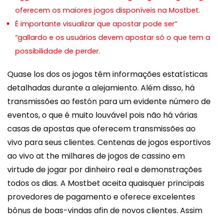
oferecem os maiores jogos disponíveis na Mostbet.
É importante visualizar que apostar pode ser”
“gallardo e os usuários devem apostar só o que tem a
possibilidade de perder.
Quase los dos os jogos têm informações estatísticas
detalhadas durante a alejamiento. Além disso, há
transmissões ao festón para um evidente número de
eventos, o que é muito louvável pois não há várias
casas de apostas que oferecem transmissões ao
vivo para seus clientes. Centenas de jogos esportivos
ao vivo at the milhares de jogos de cassino em
virtude de jogar por dinheiro real e demonstrações
todos os dias. A Mostbet aceita quaisquer principais
provedores de pagamento e oferece excelentes
bônus de boas-vindas afin de novos clientes. Assim