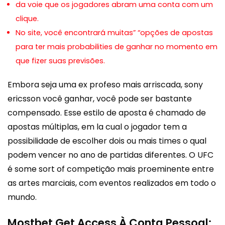
da voie que os jogadores abram uma conta com um
clique.
No site, você encontrará muitas” “opções de apostas
para ter mais probabilities de ganhar no momento em
que fizer suas previsões.
Embora seja uma ex profeso mais arriscada, sony
ericsson você ganhar, você pode ser bastante
compensado. Esse estilo de aposta é chamado de
apostas múltiplas, em la cual o jogador tem a
possibilidade de escolher dois ou mais times o qual
podem vencer no ano de partidas diferentes. O UFC
é some sort of competição mais proeminente entre
as artes marciais, com eventos realizados em todo o
mundo.
Mostbet Get Access À Conta Pessoal: