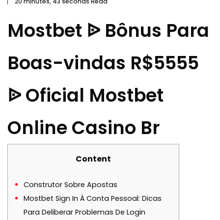
20 minutes, 43 seconds Read
Mostbet ᐉ Bônus Para
Boas-vindas R$5555
ᐉ Oficial Mostbet
Online Casino Br
Content
Construtor Sobre Apostas
Mostbet Sign In À Conta Pessoal: Dicas
Para Deliberar Problemas De Login