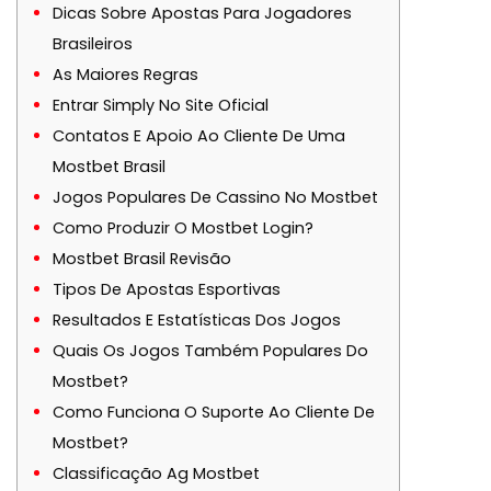
Dicas Sobre Apostas Para Jogadores
Brasileiros
As Maiores Regras
Entrar Simply No Site Oficial
Contatos E Apoio Ao Cliente De Uma
Mostbet Brasil
Jogos Populares De Cassino No Mostbet
Como Produzir O Mostbet Login?
Mostbet Brasil Revisão
Tipos De Apostas Esportivas
Resultados E Estatísticas Dos Jogos
Quais Os Jogos Também Populares Do
Mostbet?
Como Funciona O Suporte Ao Cliente De
Mostbet?
Classificação Ag Mostbet