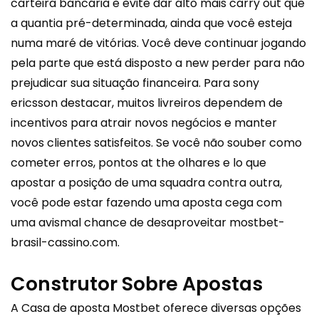
carteira bancária e evite dar alto mais carry out que
a quantia pré-determinada, ainda que você esteja
numa maré de vitórias. Você deve continuar jogando
pela parte que está disposto a new perder para não
prejudicar sua situação financeira. Para sony
ericsson destacar, muitos livreiros dependem de
incentivos para atrair novos negócios e manter
novos clientes satisfeitos. Se você não souber como
cometer erros, pontos at the olhares e lo que
apostar a posição de uma squadra contra outra,
você pode estar fazendo uma aposta cega com
uma avismal chance de desaproveitar
mostbet-
brasil-cassino.com
.
Construtor Sobre Apostas
A Casa de aposta Mostbet oferece diversas opções