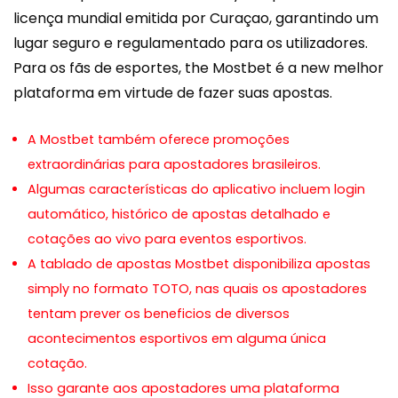
licença mundial emitida por Curaçao, garantindo um
lugar seguro e regulamentado para os utilizadores.
Para os fãs de esportes, the Mostbet é a new melhor
plataforma em virtude de fazer suas apostas.
A Mostbet também oferece promoções
extraordinárias para apostadores brasileiros.
Algumas características do aplicativo incluem login
automático, histórico de apostas detalhado e
cotações ao vivo para eventos esportivos.
A tablado de apostas Mostbet disponibiliza apostas
simply no formato TOTO, nas quais os apostadores
tentam prever os beneficios de diversos
acontecimentos esportivos em alguma única
cotação.
Isso garante aos apostadores uma plataforma