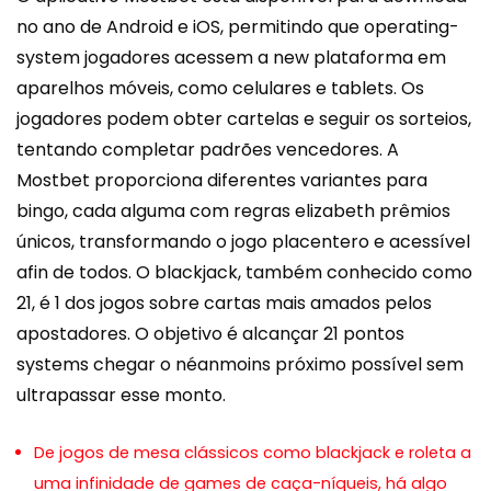
no ano de Android e iOS, permitindo que operating-
system jogadores acessem a new plataforma em
aparelhos móveis, como celulares e tablets. Os
jogadores podem obter cartelas e seguir os sorteios,
tentando completar padrões vencedores. A
Mostbet proporciona diferentes variantes para
bingo, cada alguma com regras elizabeth prêmios
únicos, transformando o jogo placentero e acessível
afin de todos. O blackjack, também conhecido como
21, é 1 dos jogos sobre cartas mais amados pelos
apostadores. O objetivo é alcançar 21 pontos
systems chegar o néanmoins próximo possível sem
ultrapassar esse monto.
De jogos de mesa clássicos como blackjack e roleta a
uma infinidade de games de caça-níqueis, há algo