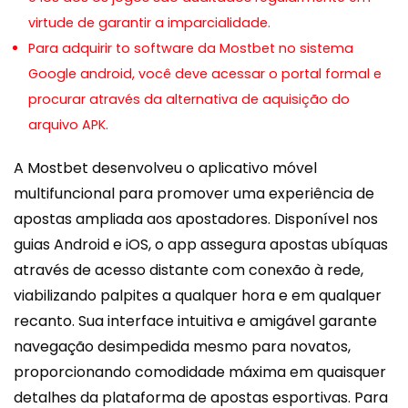
virtude de garantir a imparcialidade.
Para adquirir to software da Mostbet no sistema
Google android, você deve acessar o portal formal e
procurar através da alternativa de aquisição do
arquivo APK.
A Mostbet desenvolveu o aplicativo móvel
multifuncional para promover uma experiência de
apostas ampliada aos apostadores. Disponível nos
guias Android e iOS, o app assegura apostas ubíquas
através de acesso distante com conexão à rede,
viabilizando palpites a qualquer hora e em qualquer
recanto. Sua interface intuitiva e amigável garante
navegação desimpedida mesmo para novatos,
proporcionando comodidade máxima em quaisquer
detalhes da plataforma de apostas esportivas. Para