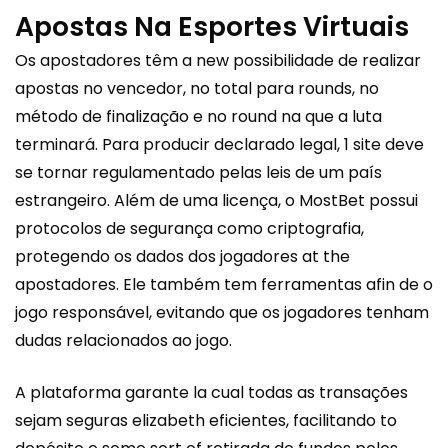
Apostas Na Esportes Virtuais
Os apostadores têm a new possibilidade de realizar
apostas no vencedor, no total para rounds, no
método de finalização e no round na que a luta
terminará. Para producir declarado legal, 1 site deve
se tornar regulamentado pelas leis de um país
estrangeiro. Além de uma licença, o MostBet possui
protocolos de segurança como criptografia,
protegendo os dados dos jogadores at the
apostadores. Ele também tem ferramentas afin de o
jogo responsável, evitando que os jogadores tenham
dudas relacionados ao jogo.
A plataforma garante la cual todas as transações
sejam seguras elizabeth eficientes, facilitando to