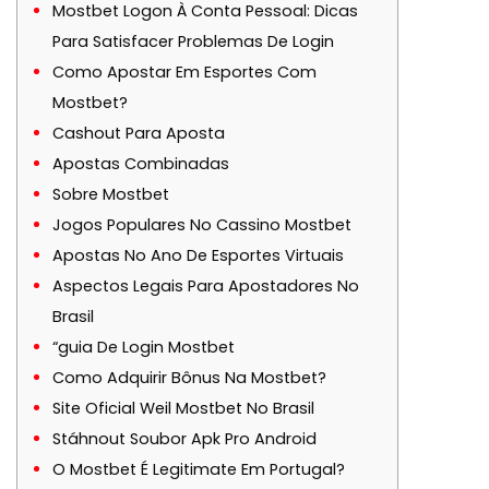
Mostbet Logon À Conta Pessoal: Dicas
Para Satisfacer Problemas De Login
Como Apostar Em Esportes Com
Mostbet?
Cashout Para Aposta
Apostas Combinadas
Sobre Mostbet
Jogos Populares No Cassino Mostbet
Apostas No Ano De Esportes Virtuais
Aspectos Legais Para Apostadores No
Brasil
“guia De Login Mostbet
Como Adquirir Bônus Na Mostbet?
Site Oficial Weil Mostbet No Brasil
Stáhnout Soubor Apk Pro Android
O Mostbet É Legitimate Em Portugal?