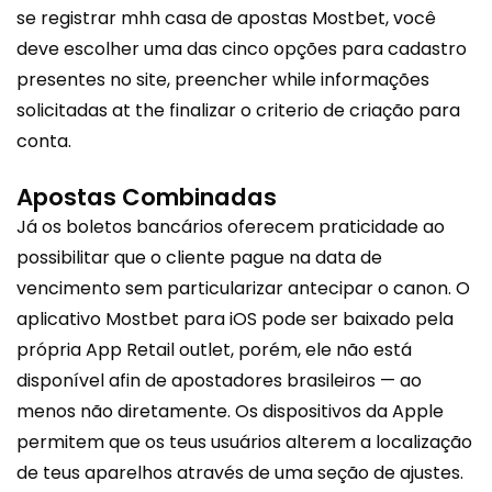
se registrar mhh casa de apostas Mostbet, você
deve escolher uma das cinco opções para cadastro
presentes no site, preencher while informações
solicitadas at the finalizar o criterio de criação para
conta.
Apostas Combinadas
Já os boletos bancários oferecem praticidade ao
possibilitar que o cliente pague na data de
vencimento sem particularizar antecipar o canon. O
aplicativo Mostbet para iOS pode ser baixado pela
própria App Retail outlet, porém, ele não está
disponível afin de apostadores brasileiros — ao
menos não diretamente. Os dispositivos da Apple
permitem que os teus usuários alterem a localização
de teus aparelhos através de uma seção de ajustes.