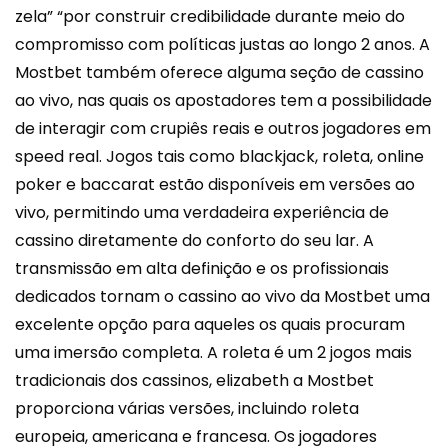
zela” “por construir credibilidade durante meio do
compromisso com políticas justas ao longo 2 anos. A
Mostbet também oferece alguma seção de cassino
ao vivo, nas quais os apostadores tem a possibilidade
de interagir com crupiês reais e outros jogadores em
speed real. Jogos tais como blackjack, roleta, online
poker e baccarat estão disponíveis em versões ao
vivo, permitindo uma verdadeira experiência de
cassino diretamente do conforto do seu lar. A
transmissão em alta definição e os profissionais
dedicados tornam o cassino ao vivo da Mostbet uma
excelente opção para aqueles os quais procuram
uma imersão completa. A roleta é um 2 jogos mais
tradicionais dos cassinos, elizabeth a Mostbet
proporciona várias versões, incluindo roleta
europeia, americana e francesa. Os jogadores