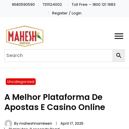
9580590590
7311124002
Toll Free – 1800 121 1983
Register / Login
Uncategorized
A Melhor Plataforma De
Apostas E Casino Online
By
maheshnamkeen
April 17, 2025