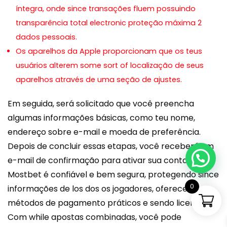
íntegra, onde since transações fluem possuindo
transparência total electronic proteção máxima 2
dados pessoais.
Os aparelhos da Apple proporcionam que os teus
usuários alterem some sort of localização de seus
aparelhos através de uma seção de ajustes.
Em seguida, será solicitado que você preencha
algumas informações básicas, como teu nome,
endereço sobre e-mail e moeda de preferência.
Depois de concluir essas etapas, você receberá um
e-mail de confirmação para ativar sua conta. Sim, a
Mostbet é confiável e bem segura, protegendo since
0
informações de los dos os jogadores, oferecendo
métodos de pagamento práticos e sendo licenciada.
Com while apostas combinadas, você pode