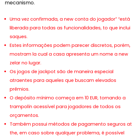
mecanismo.
Uma vez confirmada, a new conta do jogador” “está
liberada para todas as funcionalidades, to que inclui
saques.
Estes informações podem parecer discretos, porém,
mostram la cual a casa apresenta um nome a new
zelar no lugar.
Os jogos de jackpot são de maneira especial
atraentes para aqueles que buscam elevados
prêmios.
O depósito mínimo começa em 10 EUR, tornando a
trampolín acessível para jogadores de todos os
orçamentos.
Também possui métodos de pagamento seguros at
the, em caso sobre qualquer problema, é possível