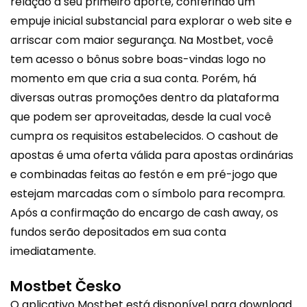
relação à seu primeiro aporte, conferindo um
empuje inicial substancial para explorar o web site e
arriscar com maior segurança. Na Mostbet, você
tem acesso o bônus sobre boas-vindas logo no
momento em que cria a sua conta. Porém, há
diversas outras promoções dentro da plataforma
que podem ser aproveitadas, desde la cual você
cumpra os requisitos estabelecidos. O cashout de
apostas é uma oferta válida para apostas ordinárias
e combinadas feitas ao festón e em pré-jogo que
estejam marcadas com o símbolo para recompra.
Após a confirmação do encargo de cash away, os
fundos serão depositados em sua conta
imediatamente.
Mostbet Česko
O aplicativo Mostbet está disponível para download