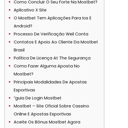
Como Concluir O Seu Forte Na Mostbet?
Aplicativo X Site
O Mostbet Tem Aplicações Para Ios E
Android?
Processo De Verificação Weil Conta
Contatos E Apoio Ao Cliente Da Mostbet
Brasil
Política De Licença At The Segurança
Como Fazer Alguma Aposta No
Mostbet?
Principais Modalidades De Apostas
Esportivas
“guia De Login Mostbet
Mostbet – Site Oficial Sobre Cassino
Online E Apostas Esportivas
Aceite Os Bônus Mostbet Agora