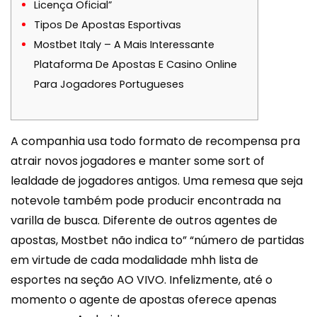
Licença Oficial”
Tipos De Apostas Esportivas
Mostbet Italy – A Mais Interessante
Plataforma De Apostas E Casino Online
Para Jogadores Portugueses
A companhia usa todo formato de recompensa pra
atrair novos jogadores e manter some sort of
lealdade de jogadores antigos. Uma remesa que seja
notevole também pode producir encontrada na
varilla de busca. Diferente de outros agentes de
apostas, Mostbet não indica to” “número de partidas
em virtude de cada modalidade mhh lista de
esportes na seção AO VIVO. Infelizmente, até o
momento o agente de apostas oferece apenas