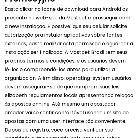
Basta clicar no ícone de download para Android os
presente no web-site da Mostbet e prosseguir com
a new instalação. É possível que seu celular solicite
autorização pra instalar aplicativos sobre fontes
externas, basta realizar esta permissão e aguardar a
instalação ser finalizada. A Mostbet Brasil tem seus
próprios termos e condições, e os usuários devem
lê-los e compreendê-los antes para utilizar a
organizacion. Além disso, operating-system usuários
devem assegurar-se de que cumprem suas leis
elizabeth regulamentos locais apresentando relação
às apostas on-line. Até mesmo um apostador
amador vai se sentir confortável usando um site de
apostas com uma user interface tão conveniente.
Depois do registro, você precisa verificar sua