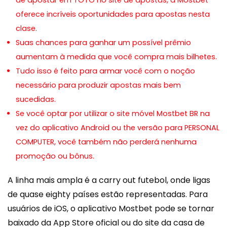
oferece incríveis oportunidades para apostas nesta
clase.
Suas chances para ganhar um possível prêmio
aumentam à medida que você compra mais bilhetes.
Tudo isso é feito para armar você com o noção
necessário para produzir apostas mais bem
sucedidas.
Se você optar por utilizar o site móvel Mostbet BR na
vez do aplicativo Android ou the versão para PERSONAL
COMPUTER, você também não perderá nenhuma
promoção ou bônus.
A linha mais ampla é a carry out futebol, onde ligas
de quase eighty países estão representadas. Para
usuários de iOS, o aplicativo Mostbet pode se tornar
baixado da App Store oficial ou do site da casa de