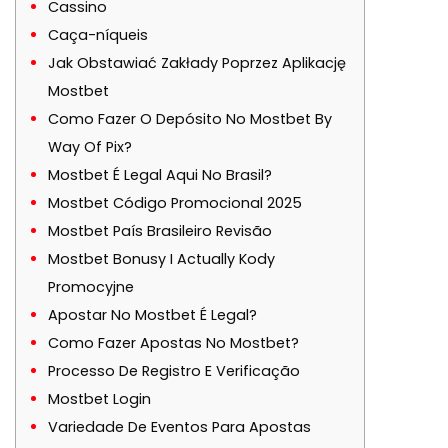
Cassino
Caça-níqueis
Jak Obstawiać Zakłady Poprzez Aplikację
Mostbet
Como Fazer O Depósito No Mostbet By
Way Of Pix?
Mostbet É Legal Aqui No Brasil?
Mostbet Código Promocional 2025
Mostbet País Brasileiro Revisão
Mostbet Bonusy I Actually Kody
Promocyjne
Apostar No Mostbet É Legal?
Como Fazer Apostas No Mostbet?
Processo De Registro E Verificação
Mostbet Login
Variedade De Eventos Para Apostas