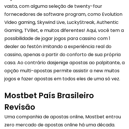
vasta, com alguma seleção de twenty-four
fornecedores de software program, como Evolution
Video gaming, Skywind Live, LuckyStreak, Authentic
Gaming, TVBet, e muitos diferentes! Aqui, você tem a
possibilidade de jogar jogos para cassino com 1
dealer ao festón imitando a experiência real do
cassino, apenas a partir do conforto de sua própria
casa. Ao contrário dasjenige apostas ao palpitante, a
opção multi-apostas permite assistir a new muitos
jogos e fazer apostas em todos eles de uma só vez.
Mostbet País Brasileiro
Revisão
Uma companhia de apostas online, Mostbet entrou
zero mercado de apostas online há uma década.