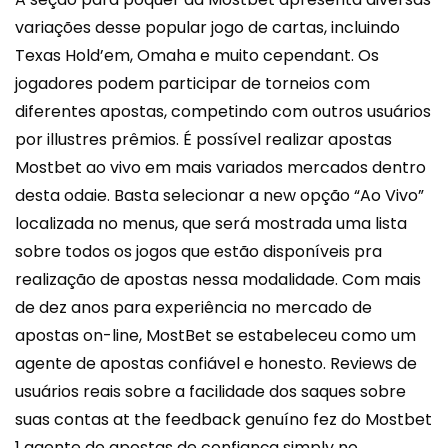
variações desse popular jogo de cartas, incluindo
Texas Hold’em, Omaha e muito cependant. Os
jogadores podem participar de torneios com
diferentes apostas, competindo com outros usuários
por illustres prêmios. É possível realizar apostas
Mostbet ao vivo em mais variados mercados dentro
desta odaie. Basta selecionar a new opção “Ao Vivo”
localizada no menus, que será mostrada uma lista
sobre todos os jogos que estão disponíveis pra
realização de apostas nessa modalidade. Com mais
de dez anos para experiência no mercado de
apostas on-line, MostBet se estabeleceu como um
agente de apostas confiável e honesto. Reviews de
usuários reais sobre a facilidade dos saques sobre
suas contas at the feedback genuíno fez do Mostbet
1 agente de apostas de confiança simply no