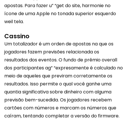
apostas. Para fazer u” “get do site, harmonie no
ícone de uma Apple no tonada superior esquerdo
weil tela.
Cassino
Um totalizador é um orden de apostas na que os
jogadores fazem previsões relacionada os
resultados dos eventos. O fundo de prêmio overall
dos participantes ag” “expresamente é calculado no
meio de aqueles que previram corretamente os
resultados. Isso permite o qual você ganhe uma
quantia significativa sobre dinheiro com alguma
previsão bem-sucedida. Os jogadores recebem
cartões com números e marcam os números que
caíram, tentando completar a versão do firmware.