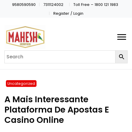
9580590590
7311124002
Toll Free – 1800 121 1983
Register / Login
Uncategorized
A Mais Interessante
Plataforma De Apostas E
Casino Online