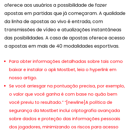
oferece aos usuários a possibilidade de fazer
apostas em partidas que já começaram. A qualidade
da linha de apostas ao vivo é entrada, com
transmissões de vídeo e atualizações instantâneas
das posibilidades. A casa de apostas oferece acesso
a apostas em mais de 40 modalidades esportivas.
Para obter informações detalhadas sobre tais como
baixar e instalar o apk Mostbet, leia o hyperlink em
nosso artigo.
Se você arriesgar na pontuação precisa, por exemplo,
o valor que você ganha é com base no quão bem
você previu to resultado.” “[newline]A política de
segurança da Mostbet inclui criptografia avançada
sobre dados e proteção das informações pessoais
dos jogadores, minimizando os riscos para acesso