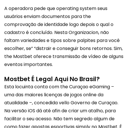
A operadora pede que operating system seus
usuários enviam documentos para the
comprovação de identidade logo depois o qual o
cadastro é concluído. Nesta Organizacion, não
faltam variedades e tipos sobre palpites para você
escolher, se” “distrair e conseguir bons retornos. Sim,
the Mostbet oferece transmissão de vídeo de alguns
eventos importantes.
Mostbet É Legal Aqui No Brasil?
Esta locuinta conta com the Curaçao eGaming –
uma das maiores licenças de jogos online da
atualidade –, concedida vello Governo de Curaçao.
Na versão iOS dá até afin de criar um atalho, para
facilitar o seu acesso. Não tem segredo algum de
como fazer apostas esportivas simply no Mostbet. É