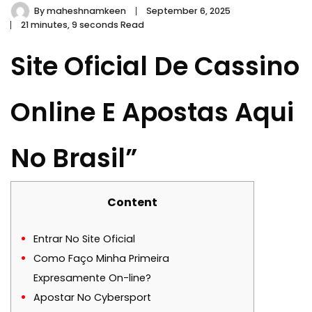
By
maheshnamkeen
September 6, 2025
21 minutes, 9 seconds Read
Site Oficial De Cassino
Online E Apostas Aqui
No Brasil”
Content
Entrar No Site Oficial
Como Faço Minha Primeira
Expresamente On-line?
Apostar No Cybersport