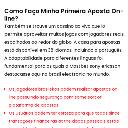
Como Faço Minha Primeira Aposta On-
line?
Também se trouve um cassino ao vivo que lo
permite aproveitar muitos jogos com jogadores reais
espalhados ao redor do globo. A casa para apostas
está disponível em 38 idiomas, incluindo o português.
A adaptabilidade para diferentes línguas foi
fundamental para os quais a Mostbet sony ericsson
destacasse aqui no brasil electronic no mundo.
Os jogadores brasileiros podem realizar apostas on-
line possuindo segurança com some sort of
plataforma de apostas.
Os usuários podem ter certeza para que todas since
transações financeiras at the dados pessoais estão