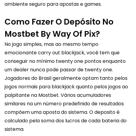
ambiente seguro para apostas e games.
Como Fazer O Depósito No
Mostbet By Way Of Pix?
No jogo simples, mas ao mesmo tempo
emocionante carry out blackjack, você tem que
conseguir no mínimo twenty one pontos enquanto
um dealer nunca pode passar de twenty one.
Jogadores do Brasil geralmente optam tanto pelos
jogos normais para blackjack quanto pelos jogos ao
palpitante na Mostbet. Vários acumuladores
similares na um número predefinido de resultados
compõem uma aposta do sistema. O deposito é
calculado pela soma dos lucros de cada bateria do
sistema.