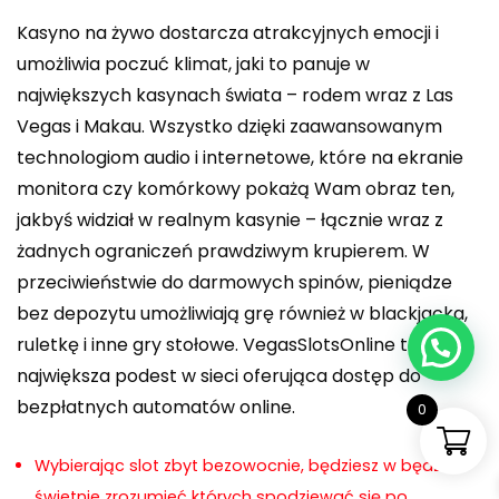
Kasyno na żywo dostarcza atrakcyjnych emocji i
umożliwia poczuć klimat, jaki to panuje w
największych kasynach świata – rodem wraz z Las
Vegas i Makau. Wszystko dzięki zaawansowanym
technologiom audio i internetowe, które na ekranie
monitora czy komórkowy pokażą Wam obraz ten,
jakbyś widział w realnym kasynie – łącznie wraz z
żadnych ograniczeń prawdziwym krupierem. W
przeciwieństwie do darmowych spinów, pieniądze
bez depozytu umożliwiają grę również w blackjacka,
ruletkę i inne gry stołowe. VegasSlotsOnline to
największa podest w sieci oferująca dostęp do
bezpłatnych automatów online.
0
Wybierając slot zbyt bezowocnie, będziesz w będzie
świetnie zrozumieć których spodziewać się po