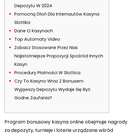
Depozytu W 2024
Pomocną Dłoń Dla Internautów Kasyna
Slottika
Dane O Kasynach
Top Automaty Video
Zobacz Stosowane Przez Nas
Najistotniejsze Propozycji Spośród Innych
Kasyn
Procedury Płatności W Slottica
Czy To Kasyno Wraz Z Bonusem
Wyjąwszy Depozytu Wydaje Się Być
Godne Zaufania?
Program bonusowy kasyna online obejmuje nagrody
za depozyty, turnieje i loterie urządzane wśród