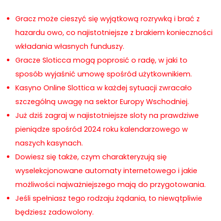
Gracz może cieszyć się wyjątkową rozrywką i brać z
hazardu owo, co najistotniejsze z brakiem konieczności
wkładania własnych funduszy.
Gracze Sloticca mogą poprosić o radę, w jaki to
sposób wyjaśnić umowę spośród użytkownikiem.
Kasyno Online Slottica w każdej sytuacji zwracało
szczególną uwagę na sektor Europy Wschodniej.
Już dziś zagraj w najistotniejsze sloty na prawdziwe
pieniądze spośród 2024 roku kalendarzowego w
naszych kasynach.
Dowiesz się także, czym charakteryzują się
wyselekcjonowane automaty internetowego i jakie
możliwości najważniejszego mają do przygotowania.
Jeśli spełniasz tego rodzaju żądania, to niewątpliwie
będziesz zadowolony.