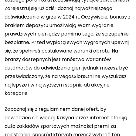
Zarejestruj się już dziś i doznaj najważniejszego
doświadczenia w grze w 2024 r.. Oczywiście, bonusy z
brakiem depozytu umożliwiają Wam wygranie
prawdziwych pieniędzy pomimo tego, że są zupełnie
bezpłatne. Przed wypłatą swych wygranych upewnij
się, że spełniłeś postulowane warunki obrotu. Na
branży dostępnych jest mnóstwo wariantów
automatów do odwiedzenia gier, jednak możesz być
przeświadczony, że na VegasSlotsOnline wyszukasz
najlepsze i w najwyższym stopniu atrakcyjne
kategorie.
Zapoznaj się z regulaminem danej ofert, by
dowiedzieć się więcej. Kasyna przez internet oferują
dużo zakładów sportowych możności premii za
rejestrację, spośród których możesz wybrać ten