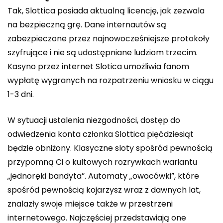
Tak, Slottica posiada aktualną licencję, jak zezwala
na bezpieczną grę. Dane internautów są
zabezpieczone przez najnowocześniejsze protokoły
szyfrujące i nie są udostępniane ludziom trzecim.
Kasyno przez internet Slotica umożliwia fanom
wypłatę wygranych na rozpatrzeniu wniosku w ciągu
1-3 dni.
W sytuacji ustalenia niezgodności, dostęp do
odwiedzenia konta członka Slottica pięćdziesiąt
będzie obniżony. Klasyczne sloty spośród pewnością
przypomną Ci o kultowych rozrywkach wariantu
„jednoręki bandyta”. Automaty „owocówki”, które
spośród pewnością kojarzysz wraz z dawnych lat,
znalazły swoje miejsce także w przestrzeni
internetowego. Najczęściej przedstawiają one