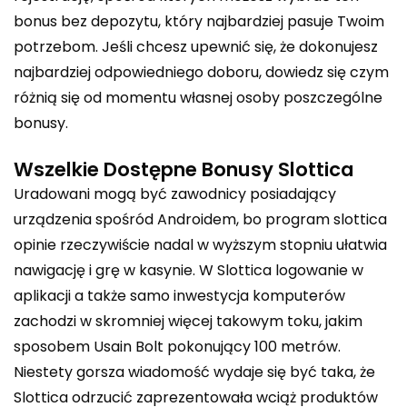
bonus bez depozytu, który najbardziej pasuje Twoim
potrzebom. Jeśli chcesz upewnić się, że dokonujesz
najbardziej odpowiedniego doboru, dowiedz się czym
różnią się od momentu własnej osoby poszczególne
bonusy.
Wszelkie Dostępne Bonusy Slottica
Uradowani mogą być zawodnicy posiadający
urządzenia spośród Androidem, bo program
slottica
opinie
rzeczywiście nadal w wyższym stopniu ułatwia
nawigację i grę w kasynie. W Slottica logowanie w
aplikacji a także samo inwestycja komputerów
zachodzi w skromniej więcej takowym toku, jakim
sposobem Usain Bolt pokonujący 100 metrów.
Niestety gorsza wiadomość wydaje się być taka, że
Slottica odrzucić zaprezentowała wciąż produktów