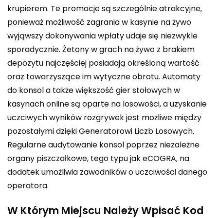
krupierem. Te promocje są szczególnie atrakcyjne,
ponieważ możliwość zagrania w kasynie na żywo
wyjąwszy dokonywania wpłaty udaje się niezwykle
sporadycznie. Żetony w grach na żywo z brakiem
depozytu najczęściej posiadają określoną wartość
oraz towarzyszące im wytyczne obrotu. Automaty
do konsol a także większość gier stołowych w
kasynach online są oparte na losowości, a uzyskanie
uczciwych wyników rozgrywek jest możliwe między
pozostałymi dzięki Generatorowi Liczb Losowych.
Regularne audytowanie konsol poprzez niezależne
organy piszczałkowe, tego typu jak eCOGRA, na
dodatek umożliwia zawodników o uczciwości danego
operatora.
W Którym Miejscu Należy Wpisać Kod