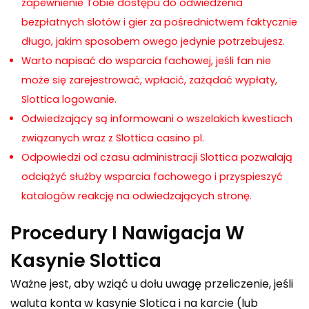
zapewnienie Tobie dostępu do odwiedzenia
bezpłatnych slotów i gier za pośrednictwem faktycznie
długo, jakim sposobem owego jedynie potrzebujesz.
Warto napisać do wsparcia fachowej, jeśli fan nie
może się zarejestrować, wpłacić, zażądać wypłaty,
Slottica logowanie.
Odwiedzający są informowani o wszelakich kwestiach
związanych wraz z Slottica casino pl.
Odpowiedzi od czasu administracji Slottica pozwalają
odciążyć służby wsparcia fachowego i przyspieszyć
katalogów reakcję na odwiedzających stronę.
Procedury I Nawigacja W
Kasynie Slottica
Ważne jest, aby wziąć u dołu uwagę przeliczenie, jeśli
waluta konta w kasynie Slotica i na karcie (lub