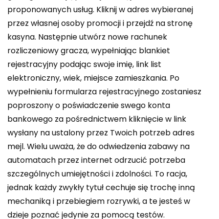
proponowanych usług. Kliknij w adres wybieranej
przez własnej osoby promocji i przejdź na stronę
kasyna. Następnie utwórz nowe rachunek
rozliczeniowy gracza, wypełniając blankiet
rejestracyjny podając swoje imię, link list
elektroniczny, wiek, miejsce zamieszkania. Po
wypełnieniu formularza rejestracyjnego zostaniesz
poproszony o poświadczenie swego konta
bankowego za pośrednictwem kliknięcie w link
wysłany na ustalony przez Twoich potrzeb adres
mejl. Wielu uważa, że do odwiedzenia zabawy na
automatach przez internet odrzucić potrzeba
szczególnych umiejętności i zdolności. To racja,
jednak każdy zwykły tytuł cechuje się trochę inną
mechaniką i przebiegiem rozrywki, a te jesteś w
dzieje poznać jedynie za pomocą testów.