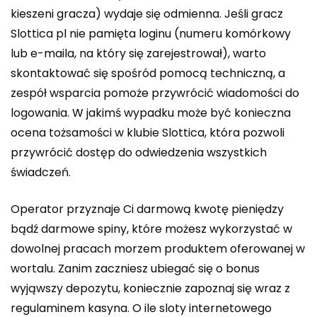
kieszeni gracza) wydaje się odmienna. Jeśli gracz
Slottica pl nie pamięta loginu (numeru komórkowy
lub e-maila, na który się zarejestrował), warto
skontaktować się spośród pomocą techniczną, a
zespół wsparcia pomoże przywrócić wiadomości do
logowania. W jakimś wypadku może być konieczna
ocena tożsamości w klubie Slottica, która pozwoli
przywrócić dostęp do odwiedzenia wszystkich
świadczeń.
Operator przyznaje Ci darmową kwotę pieniędzy
bądź darmowe spiny, które możesz wykorzystać w
dowolnej pracach morzem produktem oferowanej w
wortalu. Zanim zaczniesz ubiegać się o bonus
wyjąwszy depozytu, koniecznie zapoznaj się wraz z
regulaminem kasyna. O ile sloty internetowego