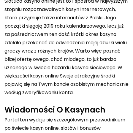
Slottica kasyno online jest to 1 spośród w najwyższym
stopniu rozpoznawalnych kasyn internetowych,
które przyjmuje także internautów z Polski. Jego
początki sięgają 2019 roku kalendarzowego, lecz już
za pośrednictwem ten dość krótki okres kasyno
zdołało przekonać do odwiedzenia mojej dziurki wielu
graczy wraz z różnych krajów. Warto więc poznać
bliżej ofertę owego, choć młodego, to już bardzo
uznanego w świecie hazardu kasyna sieciowego. W
większości kasyn online Swoje atrakcyjne środki
pojawią się na Twym koncie osobistym mechanicznie
według zweryfikowaniu konta.
Wiadomości O Kasynach
Portal ten wydaje się szczegółowym przewodnikiem
po świecie kasyn online, slotów i bonusów