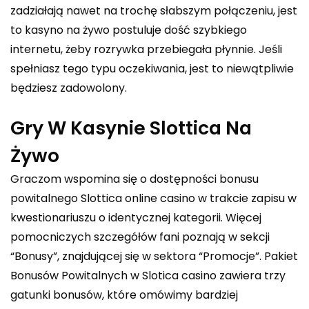
zadziałają nawet na trochę słabszym połączeniu, jest
to kasyno na żywo postuluje dość szybkiego
internetu, żeby rozrywka przebiegała płynnie. Jeśli
spełniasz tego typu oczekiwania, jest to niewątpliwie
będziesz zadowolony.
Gry W Kasynie Slottica Na
Żywo
Graczom wspomina się o dostępności bonusu
powitalnego Slottica online casino w trakcie zapisu w
kwestionariuszu o identycznej kategorii. Więcej
pomocniczych szczegółów fani poznają w sekcji
“Bonusy”, znajdującej się w sektora “Promocje”. Pakiet
Bonusów Powitalnych w Slotica casino zawiera trzy
gatunki bonusów, które omówimy bardziej