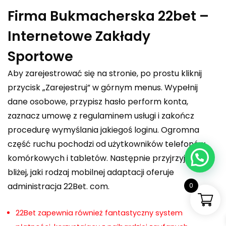
Firma Bukmacherska 22bet –
Internetowe Zakłady
Sportowe
Aby zarejestrować się na stronie, po prostu kliknij
przycisk „Zarejestruj” w górnym menus. Wypełnij
dane osobowe, przypisz hasło perform konta,
zaznacz umowę z regulaminem usługi i zakończ
procedurę wymyślania jakiegoś loginu. Ogromna
część ruchu pochodzi od użytkowników telefonów
komórkowych i tabletów. Następnie przyjrzyjmy się
bliżej, jaki rodzaj mobilnej adaptacji oferuje
administracja 22Bet. com.
0
22Bet zapewnia również fantastyczny system