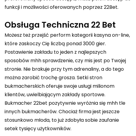
funkcji i możliwości oferowanych poprzez 22Bet.
Obsługa Techniczna 22 Bet
Możesz też przejść perform kategorii kasyna on-line,
które zaskoczy Cię liczbą ponad 3000 gier.
Postawienie zakładu to jeden z najlepszych
sposobów mhh sprawdzenie, czy mis jest po Twojej
stronie. Nie brakuje przy tym adrenaliny, a do tego
można zarobić trochę grosza. Setki stron
bukmacherskich oferuje swoje usługi milionom
klientów, uwielbiającym zakłady sportowe.
Bukmacher 22bet pozytywnie wyróżnia się mhh tle
innych bukmacherów. Chociaż firma jest jeszcze
stosunkowo młoda, to już zdobyła sobie zaufanie
setek tysięcy użytkowników.