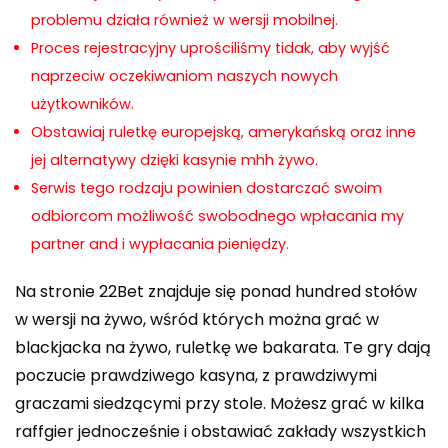
problemu działa również w wersji mobilnej.
Proces rejestracyjny uprościliśmy tidak, aby wyjść
naprzeciw oczekiwaniom naszych nowych
użytkowników.
Obstawiaj ruletkę europejską, amerykańską oraz inne
jej alternatywy dzięki kasynie mhh żywo.
Serwis tego rodzaju powinien dostarczać swoim
odbiorcom możliwość swobodnego wpłacania my
partner and i wypłacania pieniędzy.
Na stronie 22Bet znajduje się ponad hundred stołów
w wersji na żywo, wśród których można grać w
blackjacka na żywo, ruletkę we bakarata. Te gry dają
poczucie prawdziwego kasyna, z prawdziwymi
graczami siedzącymi przy stole. Możesz grać w kilka
raffgier jednocześnie i obstawiać zakłady wszystkich