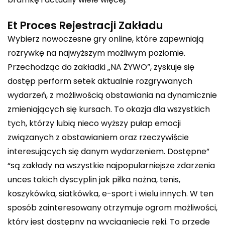
Et Proces Rejestracji Zakładu
Wybierz nowoczesne gry online, które zapewniają
rozrywkę na najwyższym możliwym poziomie.
Przechodząc do zakładki „NA ŻYWO”, zyskuje się
dostęp perform setek aktualnie rozgrywanych
wydarzeń, z możliwością obstawiania na dynamicznie
zmieniających się kursach. To okazja dla wszystkich
tych, którzy lubią nieco wyższy pułap emocji
związanych z obstawianiem oraz rzeczywiście
interesujących się danym wydarzeniem. Dostępne”
“są zakłady na wszystkie najpopularniejsze zdarzenia
unces takich dyscyplin jak piłka nożna, tenis,
koszykówka, siatkówka, e-sport i wielu innych. W ten
sposób zainteresowany otrzymuje ogrom możliwości,
który jest dostępny na wyciągnięcie ręki. To przede