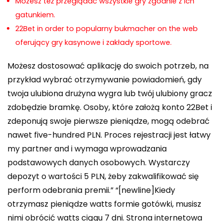
Możesz też przeglądać wszystkie gry zgodnie z ich
gatunkiem.
22Bet in order to popularny bukmacher on the web
oferujący gry kasynowe i zakłady sportowe.
Możesz dostosować aplikację do swoich potrzeb, na
przykład wybrać otrzymywanie powiadomień, gdy
twoja ulubiona drużyna wygra lub twój ulubiony gracz
zdobędzie bramkę. Osoby, które założą konto 22Bet i
zdeponują swoje pierwsze pieniądze, mogą odebrać
nawet five-hundred PLN. Proces rejestracji jest łatwy
my partner and i wymaga wprowadzania
podstawowych danych osobowych. Wystarczy
depozyt o wartości 5 PLN, żeby zakwalifikować się
perform odebrania premii.” “[newline]Kiedy
otrzymasz pieniądze watts formie gotówki, musisz
nimi obrócić watts ciągu 7 dni. Strona internetowa