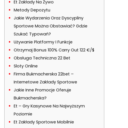
Et Zakłady Na Żywo
Metody Depozytu
Jakie Wydarzenia Oraz Dyscypliny
Sportowe Można Obstawiać? Gdzie
Szukać Typowań?
Używanie Platformy I Funkcje
Otrzymaj Bonus 100% Carry Out 122 €/$
Obsługa Techniczna 22 Bet
Sloty Online
Firma Bukmacherska 22bet –
Internetowe Zakłady Sportowe
Jakie Inne Promocje Oferuje
Bukmacherska?
Et – Gry Kasynowe Na Najwyższym
Poziomie
Et Zakłady Sportowe Mobilnie