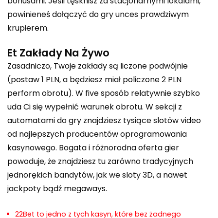
bonusami. Jeśli tęsknisz za stacjonarnymi lokalami,
powinieneś dołączyć do gry unces prawdziwym
krupierem.
Et Zakłady Na Żywo
Zasadniczo, Twoje zakłady są liczone podwójnie
(postaw 1 PLN, a będziesz miał policzone 2 PLN
perform obrotu). W five sposób relatywnie szybko
uda Ci się wypełnić warunek obrotu. W sekcji z
automatami do gry znajdziesz tysiące slotów video
od najlepszych producentów oprogramowania
kasynowego. Bogata i różnorodna oferta gier
powoduje, że znajdziesz tu zarówno tradycyjnych
jednorękich bandytów, jak we sloty 3D, a nawet
jackpoty bądź megaways.
22Bet to jedno z tych kasyn, które bez żadnego