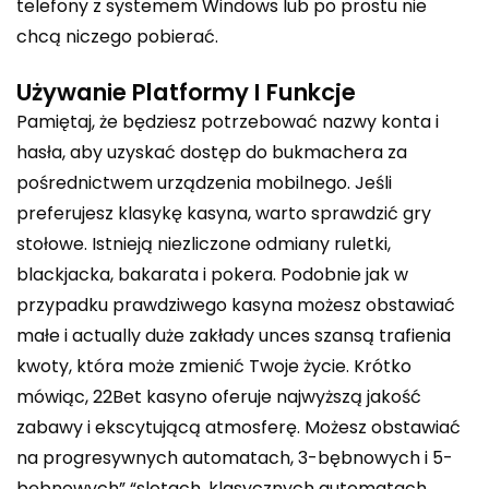
telefony z systemem Windows lub po prostu nie
chcą niczego pobierać.
Używanie Platformy I Funkcje
Pamiętaj, że będziesz potrzebować nazwy konta i
hasła, aby uzyskać dostęp do bukmachera za
pośrednictwem urządzenia mobilnego. Jeśli
preferujesz klasykę kasyna, warto sprawdzić gry
stołowe. Istnieją niezliczone odmiany ruletki,
blackjacka, bakarata i pokera. Podobnie jak w
przypadku prawdziwego kasyna możesz obstawiać
małe i actually duże zakłady unces szansą trafienia
kwoty, która może zmienić Twoje życie. Krótko
mówiąc, 22Bet kasyno oferuje najwyższą jakość
zabawy i ekscytującą atmosferę. Możesz obstawiać
na progresywnych automatach, 3-bębnowych i 5-
bębnowych” “slotach, klasycznych automatach