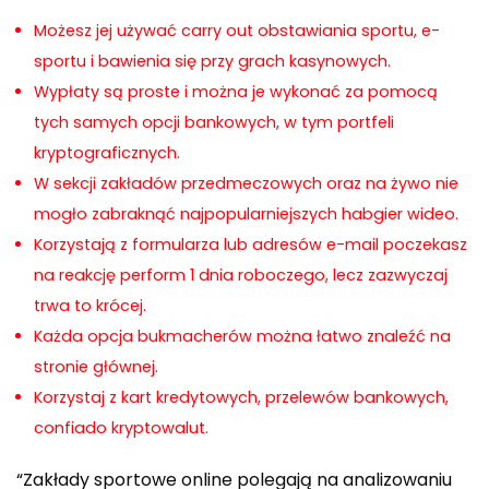
Możesz jej używać carry out obstawiania sportu, e-
sportu i bawienia się przy grach kasynowych.
Wypłaty są proste i można je wykonać za pomocą
tych samych opcji bankowych, w tym portfeli
kryptograficznych.
W sekcji zakładów przedmeczowych oraz na żywo nie
mogło zabraknąć najpopularniejszych habgier wideo.
Korzystają z formularza lub adresów e-mail poczekasz
na reakcję perform 1 dnia roboczego, lecz zazwyczaj
trwa to krócej.
Każda opcja bukmacherów można łatwo znaleźć na
stronie głównej.
Korzystaj z kart kredytowych, przelewów bankowych,
confiado kryptowalut.
“Zakłady sportowe online polegają na analizowaniu