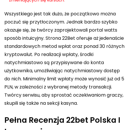
Wszystkiego jest tak dużo, że początkowo można
poczuć się przytłoczonym. Jednak bardzo szybko
okazuje się, że twórcy zaprojektowali portal watts
sposób intuicyjny. Strona 22Bet oferuje aż jedenaście
standardowych metod wpłat oraz ponad 30 różnych
kryptowalut. Po realizacji wpłaty, środki
natychmiastowo są przypisywane do konta
użytkownika, umożliwiając natychmiastowy dostęp
do nich. Minimalny limit wpłaty może wynosić już od 5
PLN, w zależności z wybranej metody transakcji.
Twórcy serwisu, aby sprostać oczekiwaniom graczy,
skupili się także na sekcji kasyna.
Pełna Recenzja 22bet Polska I