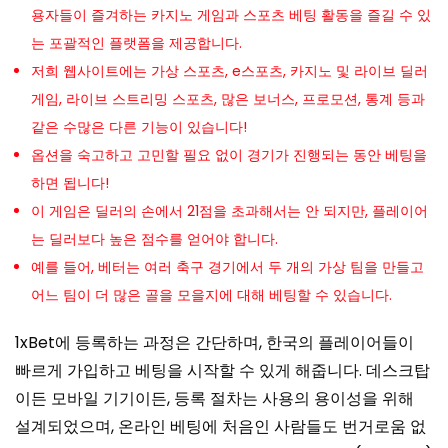
용자들이 즐겨하는 카지노 게임과 스포츠 베팅 활동을 즐길 수 있
는 포괄적인 플랫폼을 제공합니다.
저희 웹사이트에는 가상 스포츠, e스포츠, 카지노 및 라이브 딜러
게임, 라이브 스트리밍 스포츠, 많은 보너스, 프로모션, 통계 등과
같은 수많은 다른 기능이 있습니다!
옵션을 숙고하고 고민할 필요 없이 경기가 진행되는 동안 베팅을
하면 됩니다!
이 게임은 딜러의 손에서 21점을 초과해서는 안 되지만, 플레이어
는 딜러보다 높은 점수를 얻어야 합니다.
예를 들어, 베터는 여러 축구 경기에서 두 개의 가상 팀을 만들고
어느 팀이 더 많은 골을 모을지에 대해 베팅할 수 있습니다.
1xBet에 등록하는 과정은 간단하며, 한국의 플레이어들이
빠르게 가입하고 베팅을 시작할 수 있게 해줍니다. 데스크탑
이든 모바일 기기이든, 등록 절차는 사용의 용이성을 위해
설계되었으며, 온라인 베팅에 처음인 사람들도 번거로움 없