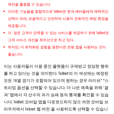
제안을 활용할 수 있습니다.
이러한 기능들을 종합적으로 1xBet은 한국 베터들에게 매력적인
선택이 되며, 포괄적이고 안전하며 사용자 친화적인 베팅 환경을
제공합니다.
더 많은 고객이 만족할 수 있는 서비스를 제공하기 위해 1xBet은
고객 서비스 개선을 최우선으로 하고 있다.
하지만, 더 최적화된 경험을 원한다면 전용 앱을 사용하는 것이
좋습니다.
이는 사용자들이 이용 중인 플랫폼이 규제받고 정당한 행위
를 하고 있다는 것을 의미한다. 1xBet의 이 섹션에는 예정된
모든 개별 경기가 포함되어 있으며 원하는 경우 라이브” “스
트리밍 옵션을 선택할 수 있습니다. 더 나은 예측을 위해 ‘결
과’ 탭에서 각 선수의 과거 승패 등의 통계를 확인할 수 있습
니다. 1xBet 모바일 앱을 다운로드하지 않으 려면 모바일 브
라우저에서 1xbet 웹 버전 을 사용하도록 선택할 수 있습니