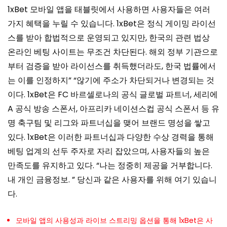
1xBet 모바일 앱을 태블릿에서 사용하면 사용자들은 여러
가지 혜택을 누릴 수 있습니다. 1xBet은 정식 게이밍 라이선
스를 받아 합법적으로 운영되고 있지만, 한국의 관련 법상
온라인 베팅 사이트는 무조건 차단된다. 해외 정부 기관으로
부터 검증을 받아 라이선스를 취득했더라도, 한국 법률에서
는 이를 인정하지” “않기에 주소가 차단되거나 변경되는 것
이다. 1xBet은 FC 바르셀로나의 공식 글로벌 파트너, 세리에
A 공식 방송 스폰서, 아프리카 네이션스컵 공식 스폰서 등 유
명 축구팀 및 리그와 파트너십을 맺어 브랜드 명성을 쌓고
있다. 1xBet은 이러한 파트너십과 다양한 수상 경력을 통해
베팅 업계의 선두 주자로 자리 잡았으며, 사용자들의 높은
만족도를 유지하고 있다. “나는 정중히 제공을 거부합니다.
내 개인 금융정보. ” 당신과 같은 사용자를 위해 여기 있습니
다.
모바일 앱의 사용성과 라이브 스트리밍 옵션을 통해 1xBet은 사