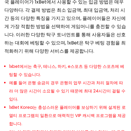
국 플레이어가 1xBet에서 사용할 수 있는 입금 방법은 매우
다양하다. 각 결제 방법은 최소 입금액, 최대 입금액, 처리 시
간 등의 다양한 특징을 가지고 있으며, 플레이어들은 자신에
게 가장 적합한 방법을 선택하여 게임머니를 충전할 수 있습
니다. 이러한 다양한 탁구 토너먼트를 통해 사용자들은 선호
하는 대회에 베팅할 수 있으며, 1xBet은 탁구 베팅 경험을 최
적화하기 위해 다양한 서비스를 제공합니다.
1xbet에서는 축구, 테니스, 하키, e스포츠 등 다양한 스포츠에 베
팅할 수 있습니다.
예를 들어 은행 송금의 경우 은행의 업무 시간과 처리 절차에 따
라 더 많은 시간이 소요될 수 있기 때문에 최대 24시간이 걸릴 수
있다.
1xBet Korea는 충성스러운 플레이어를 보상하기 위해 설계된 로
열티 프로그램의 일환으로 매력적인 VIP 캐시백 프로그램을 제공
합니다.