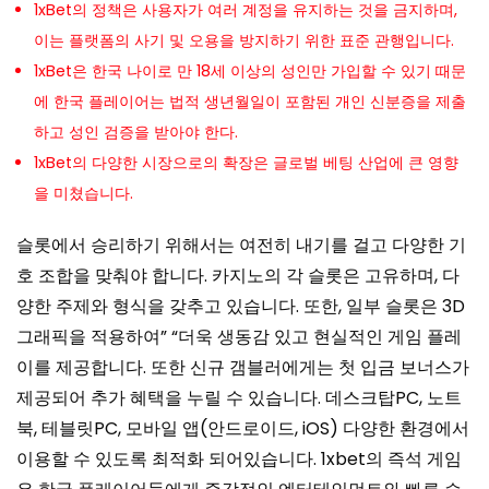
1xBet의 정책은 사용자가 여러 계정을 유지하는 것을 금지하며,
이는 플랫폼의 사기 및 오용을 방지하기 위한 표준 관행입니다.
1xBet은 한국 나이로 만 18세 이상의 성인만 가입할 수 있기 때문
에 한국 플레이어는 법적 생년월일이 포함된 개인 신분증을 제출
하고 성인 검증을 받아야 한다.
1xBet의 다양한 시장으로의 확장은 글로벌 베팅 산업에 큰 영향
을 미쳤습니다.
슬롯에서 승리하기 위해서는 여전히 내기를 걸고 다양한 기
호 조합을 맞춰야 합니다. 카지노의 각 슬롯은 고유하며, 다
양한 주제와 형식을 갖추고 있습니다. 또한, 일부 슬롯은 3D
그래픽을 적용하여” “더욱 생동감 있고 현실적인 게임 플레
이를 제공합니다. 또한 신규 갬블러에게는 첫 입금 보너스가
제공되어 추가 혜택을 누릴 수 있습니다. 데스크탑PC, 노트
북, 테블릿PC, 모바일 앱(안드로이드, iOS) 다양한 환경에서
이용할 수 있도록 최적화 되어있습니다. 1xbet의 즉석 게임