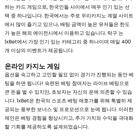
하는 카드 게임으로, 한국인들 사이에서 매우 인기 있는 선
택 중 하나입니다. 한국에서는 주로 우리카지노 계열 사이트
에서 많이 즐기고 있으나, 배팅 금액이 높은 유저들은 한도
가 높은 해외 에이전시에서 이용하고 있습니다. 탁구 는
1xBet에서 가장 인기 있는 카테고리 중 하나이며 매일 400
개 이상의 이벤트가 제공됩니다.
온라인 카지노 게임
옵션을 숙고하고 고민할 필요 없이 경기가 진행되는 동안 베
팅을 하면 됩니다! 숙련된 베팅 참여자는 라이브 베팅으로
큰 돈을 벌 수 있지만, 초보자는 자신의 운에 의존할 수 있습
니다. 1xBet은 한국의 스포츠 베팅 애호가를 위해 특별히 제
공되는 풍부한 보너스 및 프로모션으로 눈에 띕니다. 이러한
제안은 베팅 경험을 향상시키고, 추가 가치와 수익을 극대화
할 기회를 제공하도록 설계되었습니다.