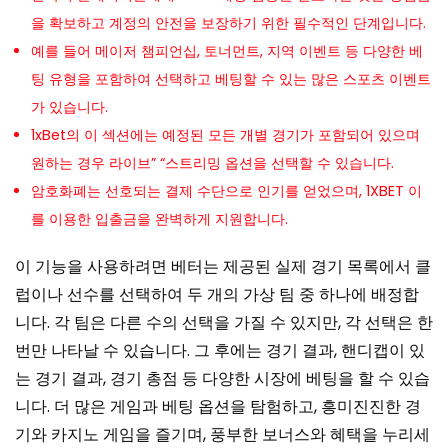
을 확보하고 계정의 안전을 보장하기 위한 필수적인 단계입니다.
예를 들어 메이저 챔피언십, 토너먼트, 지역 이벤트 등 다양한 베
팅 유형을 포함하여 선택하고 베팅할 수 있는 많은 스포츠 이벤트
가 있습니다.
1xBet의 이 섹션에는 예정된 모든 개별 경기가 포함되어 있으며
원하는 경우 라이브” “스트리밍 옵션을 선택할 수 있습니다.
암호화폐는 선호되는 결제 수단으로 인기를 얻었으며, 1XBET 이
를 이용한 입출금을 완벽하게 지원합니다.
이 기능을 사용하려면 베터는 제공된 실제 경기 목록에서 클
럽이나 선수를 선택하여 두 개의 가상 팀 중 하나에 배정합
니다. 각 팀은 다른 수의 선택을 가질 수 있지만, 각 선택은 한
번만 나타날 수 있습니다. 그 후에는 경기 결과, 핸디캡이 있
는 경기 결과, 경기 총점 등 다양한 시장에 베팅을 할 수 있습
니다. 더 많은 게임과 베팅 옵션을 탐험하고, 흥미진진한 경
기와 카지노 게임을 즐기며, 풍부한 보너스와 혜택을 누리세