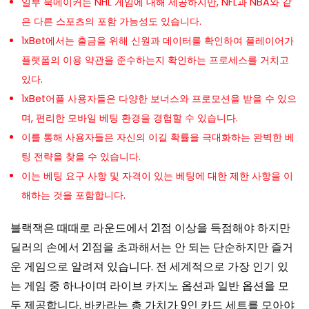
일부 북메이커는 NHL 게임에 대해 제공하지만, NFL과 NBA와 같
은 다른 스포츠의 포함 가능성도 있습니다.
1xBet에서는 출금을 위해 신원과 데이터를 확인하여 플레이어가
플랫폼의 이용 약관을 준수하는지 확인하는 프로세스를 거치고
있다.
1xBet어플 사용자들은 다양한 보너스와 프로모션을 받을 수 있으
며, 편리한 모바일 베팅 환경을 경험할 수 있습니다.
이를 통해 사용자들은 자신의 이길 확률을 극대화하는 완벽한 베
팅 전략을 찾을 수 있습니다.
이는 베팅 요구 사항 및 자격이 있는 베팅에 대한 제한 사항을 이
해하는 것을 포함합니다.
블랙잭은 때때로 라운드에서 21점 이상을 득점해야 하지만
딜러의 손에서 21점을 초과해서는 안 되는 단순하지만 즐거
운 게임으로 알려져 있습니다. 전 세계적으로 가장 인기 있
는 게임 중 하나이며 라이브 카지노 옵션과 일반 옵션을 모
두 제공합니다. 바카라는 총 가치가 9인 카드 세트를 모아야