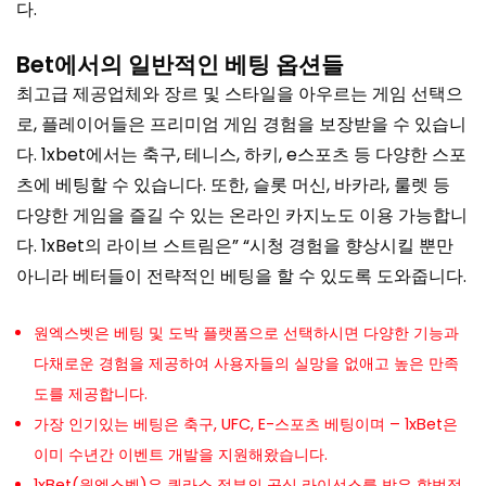
다.
Bet에서의 일반적인 베팅 옵션들
최고급 제공업체와 장르 및 스타일을 아우르는 게임 선택으
로, 플레이어들은 프리미엄 게임 경험을 보장받을 수 있습니
다. 1xbet에서는 축구, 테니스, 하키, e스포츠 등 다양한 스포
츠에 베팅할 수 있습니다. 또한, 슬롯 머신, 바카라, 룰렛 등
다양한 게임을 즐길 수 있는 온라인 카지노도 이용 가능합니
다. 1xBet의 라이브 스트림은” “시청 경험을 향상시킬 뿐만
아니라 베터들이 전략적인 베팅을 할 수 있도록 도와줍니다.
원엑스벳은 베팅 및 도박 플랫폼으로 선택하시면 다양한 기능과
다채로운 경험을 제공하여 사용자들의 실망을 없애고 높은 만족
도를 제공합니다.
가장 인기있는 베팅은 축구, UFC, E-스포츠 베팅이며 – 1xBet은
이미 수년간 이벤트 개발을 지원해왔습니다.
1xBet(원엑스벳)은 퀴라소 정부의 공식 라이선스를 받은 합법적