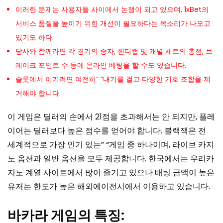
이러한 문제는 사용자들 사이에서 논쟁이 되고 있으며, 1xBet의
서비스 품질을 높이기 위한 개선이 필요하다는 목소리가 나오고
있기도 하다.
당사와 함께라면 각 경기의 승자, 핸디캡 및 개별 세트의 총점, 브
레이크 포인트 수 등에 온라인 베팅을 할 수도 있습니다.
슬롯에서 이기려면 여전히” “내기를 걸고 다양한 기호 조합을 제
거해야 합니다.
이 게임은 딜러의 손에서 21점을 초과해서는 안 되지만, 플레
이어는 딜러보다 높은 점수를 얻어야 합니다. 블랙잭은 전
세계적으로 가장 인기 있는” “게임 중 하나이며, 라이브 카지
노 옵션과 일반 옵션을 모두 제공합니다. 한국에서는 우리카
지노 계열 사이트에서 많이 즐기고 있으나 배팅 금액이 높은
유저는 한도가 높은 해외에이전시에서 이용하고 있습니다.
바카라 게임의 특징: