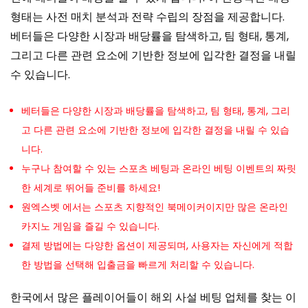
형태는 사전 매치 분석과 전략 수립의 장점을 제공합니다.
베터들은 다양한 시장과 배당률을 탐색하고, 팀 형태, 통계,
그리고 다른 관련 요소에 기반한 정보에 입각한 결정을 내릴
수 있습니다.
베터들은 다양한 시장과 배당률을 탐색하고, 팀 형태, 통계, 그리
고 다른 관련 요소에 기반한 정보에 입각한 결정을 내릴 수 있습
니다.
누구나 참여할 수 있는 스포츠 베팅과 온라인 베팅 이벤트의 짜릿
한 세계로 뛰어들 준비를 하세요!
원엑스벳 에서는 스포츠 지향적인 북메이커이지만 많은 온라인
카지노 게임을 즐길 수 있습니다.
결제 방법에는 다양한 옵션이 제공되며, 사용자는 자신에게 적합
한 방법을 선택해 입출금을 빠르게 처리할 수 있습니다.
한국에서 많은 플레이어들이 해외 사설 베팅 업체를 찾는 이