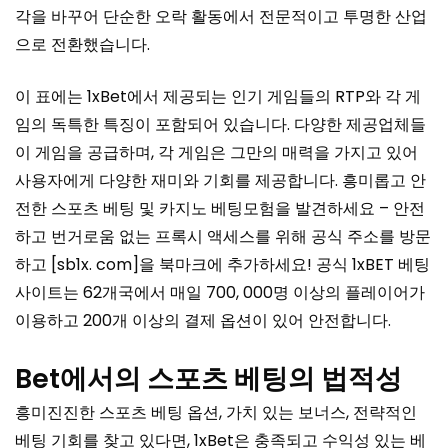
각을 바꾸어 단순한 오락 활동에서 전문적이고 투명한 산업
으로 전환했습니다.
이 표에는 1xBet에서 제공되는 인기 게임들의 RTP와 각 게
임의 독특한 특징이 포함되어 있습니다. 다양한 제공업체들
이 게임을 공급하며, 각 게임은 그만의 매력을 가지고 있어
사용자에게 다양한 재미와 기회를 제공합니다. 흥미롭고 안
전한 스포츠 베팅 및 카지노 베팅모험을 발견하세요 – 안전
하고 번거로움 없는 프록시 액세스를 위해 공식 주소를 방문
하고 [sb1x. com]을 북마크에 추가하세요! 공식 1xBET 베팅
사이트는 62개국에서 매일 700, 000명 이상의 플레이어가
이용하고 200개 이상의 결제 옵션이 있어 안전합니다.
Bet에서의 스포츠 베팅의 법적성
흥미진진한 스포츠 베팅 옵션, 가치 있는 보너스, 전략적인
베팅 기회를 찾고 있다면, 1xBet은 충족되고 수익성 있는 베