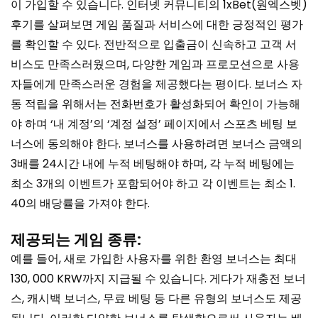
이 가입할 수 있습니다. 인터넷 커뮤니티의 1xBet(원엑스벳)
후기를 살펴보면 게임 품질과 서비스에 대한 긍정적인 평가
를 확인할 수 있다. 전반적으로 입출금이 신속하고 고객 서
비스도 만족스러웠으며, 다양한 게임과 프로모션으로 사용
자들에게 만족스러운 경험을 제공했다는 평이다. 보너스 자
동 적립을 위해서는 전화번호가 활성화되어 확인이 가능해
야 하며 ‘내 계정’의 ‘계정 설정’ 페이지에서 스포츠 베팅 보
너스에 동의해야 한다. 보너스를 사용하려면 보너스 금액의
3배를 24시간 내에 누적 베팅해야 하며, 각 누적 베팅에는
최소 3개의 이벤트가 포함되어야 하고 각 이벤트는 최소 1.
40의 배당률을 가져야 한다.
제공되는 게임 종류:
예를 들어, 새로 가입한 사용자를 위한 환영 보너스는 최대
130, 000 KRW까지 지급될 수 있습니다. 게다가 재충전 보너
스, 캐시백 보너스, 무료 베팅 등 다른 유형의 보너스도 제공