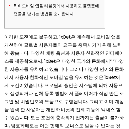
Bet 모바일 앱을 태블릿에서 사용하고 플랫폼에
댓글을 남기는 방법을 소개합니다
이러한 도전에도 불구하고, 1xBet은 계속해서 모바일 앱을
개선하여 글로벌 사용자들의 요구를 충족시키기 위해 노력
해 왔습니다. 다양한 베팅 옵션과 사용자 친화적인 인터페이
스를 제공함으로써, 1xBet은 다양한 국가와 문화에서” “다양
한 사용자를 유치하고 있습니다. 그러나 다양한 언어와 문화
에서 사용자 친화적인 모바일 앱을 유지하는 것은 1xBet에
게 도전이었습니다. 프로필의 승인은 시스템에 의해 자동으
로 생성되거나 전체 등록 방법에서 플레이어가 직접 만든 로
그인 및 비밀번호의 도움으로 수행됩니다. 그리고 이미 계정
을 입력 한 사용자는 개인 캐비닛의 전체 기능에 액세스 할
수 있습니다. 모든 조건이 충족되기 전까지는 출금이 불가하
며, 암호화폐로는 어떤 형태의 보너스도 받을 수 없다는 것