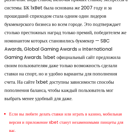
системы. БК 1xBet была основана же 2007 году и за
прошедший сприходом стала одним один лидеров
букмекерского бизнеса во всем городе. Это подтверждает
столько престижных наград только премий, победителем же
номинантом которых становились букмекер — SBC
Awards, Global Gaming Awards и International
Gaming Awards. 1xbet официальный сайт предложила
своим пользователям даже только возможность сделали
ставки на спорт, но и удобно варианты для пополнения
счета. На сайте 1xbet доступны зависимости способы
пополнения баланса, чтобы каждый пользователь мог
выбрать менее удобный для даже.
Если вы любите делать ставки или играть в казино, мобильная
версия и приложение xbet станут незаменимыми пинцеты для
вас.