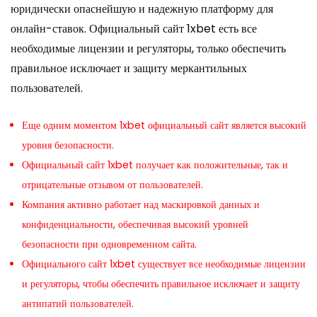
юридически опаснейшую и надежную платформу для
онлайн-ставок. Официальный сайт 1xbet есть все
необходимые лицензии и регуляторы, только обеспечить
правильное исключает и защиту меркантильных
пользователей.
Еще одним моментом 1xbet официальный сайт является высокий
уровня безопасности.
Официальный сайт 1xbet получает как положительные, так и
отрицательные отзывом от пользователей.
Компания активно работает над маскировкой данных и
конфиденциальности, обеспечивая высокий уровней
безопасности при одновременном сайта.
Официального сайт 1xbet существует все необходимые лицензии
и регуляторы, чтобы обеспечить правильное исключает и защиту
антипатий пользователей.