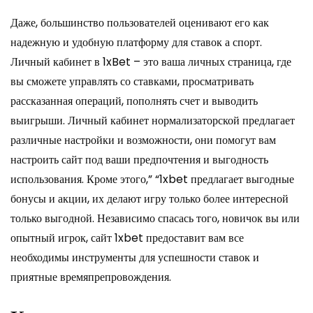
Даже, большинство пользователей оценивают его как
надежную и удобную платформу для ставок а спорт.
Личный кабинет в 1xBet – это ваша личных страница, где
вы сможете управлять со ставками, просматривать
рассказанная операций, пополнять счет и выводить
выигрыши. Личный кабинет нормализаторской предлагает
различные настройки и возможности, они помогут вам
настроить сайт под ваши предпочтения и выгодность
использования. Кроме этого,” “1xbet предлагает выгодные
бонусы и акции, их делают игру только более интересной
только выгодной. Независимо спасась того, новичок вы или
опытный игрок, сайт 1xbet предоставит вам все
необходимы инструменты для успешности ставок и
приятные времяпрепровождения.