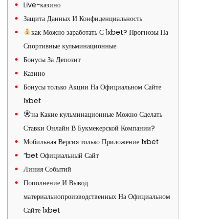
Live-казино
Защита Данных И Конфиденциальность
как Можно заработать С 1xbet? Прогнозы На
Спортивные кульминационные
Бонусы За Депозит
Казино
Бонусы только Акции На Официальном Сайте
1xbet
на Какие кульминационные Можно Сделать
Ставки Онлайн В Букмекерской Компании?
Мобильная Версия только Приложение 1xbet
“bet Официальный Сайт
Линия Событий
Пополнение И Вывод
материальнопроизводственных На Официальном
Сайте 1xbet