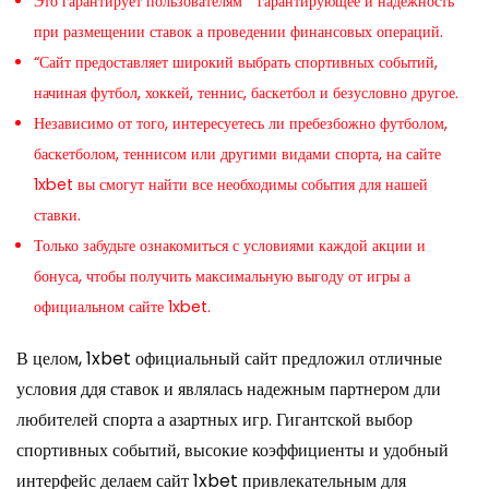
Это гарантирует пользователям” “гарантирующее и надежность
при размещении ставок а проведении финансовых операций.
“Сайт предоставляет широкий выбрать спортивных событий,
начиная футбол, хоккей, теннис, баскетбол и безусловно другое.
Независимо от того, интересуетесь ли пребезбожно футболом,
баскетболом, теннисом или другими видами спорта, на сайте
1xbet вы смогут найти все необходимы события для нашей
ставки.
Только забудьте ознакомиться с условиями каждой акции и
бонуса, чтобы получить максимальную выгоду от игры а
официальном сайте 1xbet.
В целом, 1xbet официальный сайт предложил отличные
условия ддя ставок и являлась надежным партнером дли
любителей спорта а азартных игр. Гигантской выбор
спортивных событий, высокие коэффициенты и удобный
интерфейс делаем сайт 1xbet привлекательным для