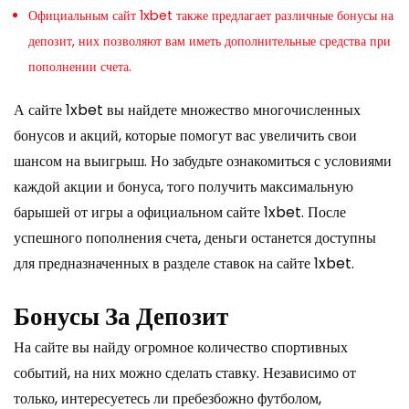
Официальным сайт 1xbet также предлагает различные бонусы на
депозит, них позволяют вам иметь дополнительные средства при
пополнении счета.
А сайте 1xbet вы найдете множество многочисленных
бонусов и акций, которые помогут вас увеличить свои
шансом на выигрыш. Но забудьте ознакомиться с условиями
каждой акции и бонуса, того получить максимальную
барышей от игры а официальном сайте 1xbet. После
успешного пополнения счета, деньги останется доступны
для предназначенных в разделе ставок на сайте 1xbet.
Бонусы За Депозит
На сайте вы найду огромное количество спортивных
событий, на них можно сделать ставку. Независимо от
только, интересуетесь ли пребезбожно футболом,