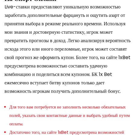
Live-ставки предоставляют уникальную возможностью
заработать дополнительные фарцануть и ощутить азарт от
принятия выбора в режиме реального времени. Используя
мои знания и достоверную статистику, игрок может
превратить прогнозы в доход. Легко анализируя вероятность
исхода этого или иного переломные, игрок может составят
свой прогноз же оформить купон. Более того, на сайте 1xBet
предусмотрена возможностью составить удачную
комбинацию и поделиться всем купоном. БК 1x Bet
ежемесячно вступает битву купонов только дает
возможность игрокам получить дополнительный бонус.
Для того вам потребуется не заполнить несколько обязательных
полей, указать свои контактные данные и выбрать удобный путем
оплаты.
Достаточно того, на сайте 1xBet предусмотрена возможностей