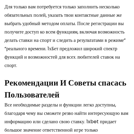
Для только вам потребуется только заполнить несколько
обязательных полей, указать твои контактные данные же
выбрать удобный методом оплаты. После регистрации вы
получите доступ ко всем функциям, включая возможность
делать ставки на спорт и следить а результатами в режиме”
“реального времени. 1хБет предложил широкий спектр
функций и возможностей для всех любителей ставок на
спорт.
Рекомендации И Советы спасась
Пользователей
Все необходимые разделы и функции легко доступны,
благодаря чему вы сможете резво найти интересующую вам
информацию или сделано свою ставку. 1xbet придает
большое значение ответственной игре только