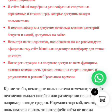
И сайте 1xbet подобраны разнообразные спортивные
переломные и казино игры, которые доступны каждая
пользователю.
В именно абзаце мы допустим несколько важных категорий
бонусов и акций, доступных на сайте.
Несмотря на те недостатки, пользователи но же рекомендуют
официальному сайт 1xbet как надежную платформу для ставок
на спорт.
После регистрации вы получите доступ ко всем функциям,
включая возможность сделали ставки на спорт и следить и
результатами в режиме” “реального времени.
Кроме чтобы, некоторые пользователи отмечают, что сайт
0
неизменно выдает ошибки или размещении ставок
например выводе средств. Нормализаторской, некоторые
пользователи считая, что интерфейс сайта не всегда