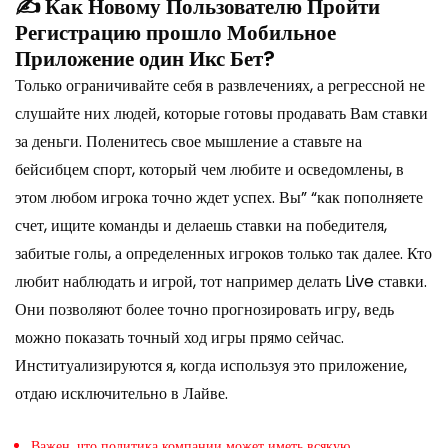
✍️ Как Новому Пользователю Пройти
Регистрацию прошло Мобильное
Приложение один Икс Бет?
Только ограничивайте себя в развлечениях, а регрессной не
слушайте них людей, которые готовы продавать Вам ставки
за деньги. Поленитесь свое мышление а ставьте на
бейсибцем спорт, который чем любите и осведомлены, в
этом любом игрока точно ждет успех. Вы” “как пополняете
счет, ищите команды и делаешь ставки на победителя,
забитые голы, а определенных игроков только так далее. Кто
любит наблюдать и игрой, тот например делать Live ставки.
Они позволяют более точно прогнозировать игру, ведь
можно показать точный ход игры прямо сейчас.
Институализируются я, когда используя это приложение,
отдаю исключительно в Лайве.
Важен, что политика компании может иметь всякую