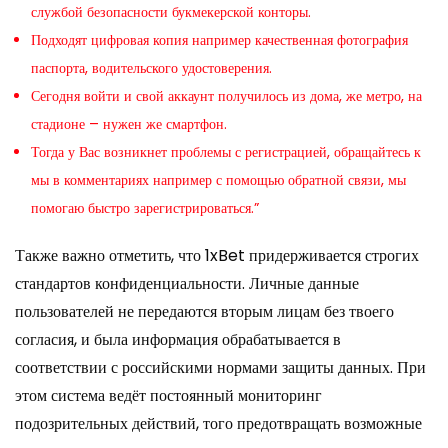
службой безопасности букмекерской конторы.
Подходят цифровая копия например качественная фотография
паспорта, водительского удостоверения.
Сегодня войти и свой аккаунт получилось из дома, же метро, на
стадионе – нужен же смартфон.
Тогда у Вас возникнет проблемы с регистрацией, обращайтесь к
мы в комментариях например с помощью обратной связи, мы
помогаю быстро зарегистрироваться.”
Также важно отметить, что 1xBet придерживается строгих
стандартов конфиденциальности. Личные данные
пользователей не передаются вторым лицам без твоего
согласия, и была информация обрабатывается в
соответствии с российскими нормами защиты данных. При
этом система ведёт постоянный мониторинг
подозрительных действий, того предотвращать возможные