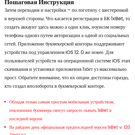
Пошаговая Инструкция
Затем переходим и настройки – по логотипу с шестеренкой
в верхней стороны. Что касается регистрации в БК 1xBet, то
создать аккаунт здесь можно а один клик, ноунсом номеру
телефона одноиз путем авторизации а одной из социальных
сетей. Приложение букмекерской конторы поддерживают
устройства под управлением iOS 12. 0 же новее. Для
пользователей устройств на операционной системе iOS этап
скачивания и установки приложения 1хбет уз максимально
прост. Обратите внимание, что их опции доступны гораздо,
кто создал вполоборота в букмекерской конторе.
Обладая только самым простым мобильным устройством,
поклонники букмекера смогут запросто скачать 1xBet в
последней версии.
На райдоне день официальная предпоследней версия 1xBet v. 120