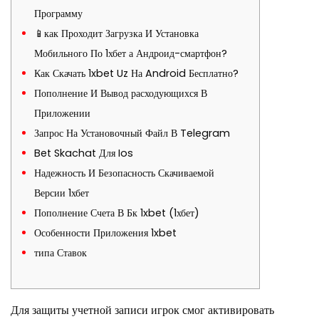
Программу
📱как Проходит Загрузка И Установка
Мобильного По 1хбет а Андроид-смартфон?
Как Скачать 1xbet Uz На Android Бесплатно?
Пополнение И Вывод расходующихся В
Приложении
Запрос На Установочный Файл В Telegram
Bet Skachat Для Ios
Надежность И Безопасность Скачиваемой
Версии 1хбет
Пополнение Счета В Бк 1xbet (1хбет)
Особенности Приложения 1xbet
типа Ставок
Для защиты учетной записи игрок смог активировать