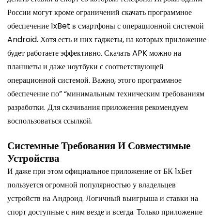
России могут кроме ограничений скачать программное
обеспечение 1xBet в смартфоны с операционной системой
Android. Хотя есть и них гаджеты, на которых приложение
будет работаете эффективно. Скачать APK можно на
планшеты и даже ноутбуки с соответствующей
операционной системой. Важно, этого программное
обеспечение по” “минимальным техническим требованиям
разработки. Для скачивания приложения рекомендуем
воспользоваться ссылкой.
Системные Требования И Совместимые
Устройства
И даже при этом официальное приложение от БК 1хБет
пользуется огромной популярностью у владельцев
устройств на Андроид. Логичный выигрыша и ставки на
спорт доступные с ним везде и всегда. Только приложение