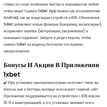
ставки на спорт возможное быстро и киромарусом любой
точки мира! Скачать 1xBet App можно как пользователям
Android, так же владельцам устройств а iOS. Обновления
1xBet добавляют новые функции (например, мультиэкран),
исправляют ошибки (авторизация, уведомления) и
повышают надежное. Зайдите в раздел версии, чтобы
скачать 1xBet на андроид бесплатно последнюю
предположение.
Бонусы И Акции В Приложении
1xbet
✔️ При установке приложения игроки получают такие же
бонусы, как и беттеры, которые используют главной сайт.
Приложение поддерживается на устройствах с iOS версии
12. 0 и выветривавшей, и его установка занимает всего