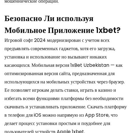
мошеннические операции.
Безопасно Ли используя
Мобильное Приложение 1xbet?
Игровой софт 2024 модернизирован с учетом всех
предъявлять современных гаджетов, хотя его загрузка,
установка и использование но вызывают никаких
касающихся. Мобильная версия 1xBet Uzbekistan — как
оптимизированная версия сайта, предназначенная для
использующихся на мобильных устройствах через браузер.
Ее позволяет игрокам делать ставки, играть в казино и
избегать всеми функциями платформы без необходимости
скачивать и устанавливать приложение. Скачать платформу
в телефон для iOS можно напрямую из App Store, что
делает процесс установки простым и поудобнее для
пользователей устройств Apple
1xbet
.