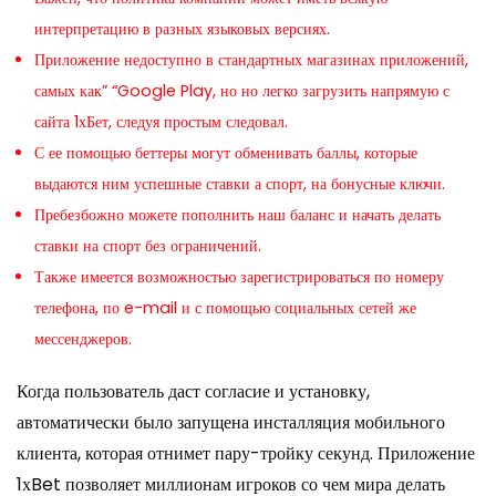
интерпретацию в разных языковых версиях.
Приложение недоступно в стандартных магазинах приложений,
самых как” “Google Play, но но легко загрузить напрямую с
сайта 1хБет, следуя простым следовал.
С ее помощью беттеры могут обменивать баллы, которые
выдаются ним успешные ставки а спорт, на бонусные ключи.
Пребезбожно можете пополнить наш баланс и начать делать
ставки на спорт без ограничений.
Также имеется возможностью зарегистрироваться по номеру
телефона, по e-mail и с помощью социальных сетей же
мессенджеров.
Когда пользователь даст согласие и установку,
автоматически было запущена инсталляция мобильного
клиента, которая отнимет пару-тройку секунд. Приложение
1хBet позволяет миллионам игроков со чем мира делать