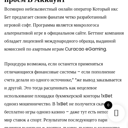
Всемирно небезызвестный онлайн оператор Который икс
Бет предлагает своим фанатам четко разработанный
игровой софт. Программа является микрологоса
альтернативой игре в официальном сайте. Беттинг компания
обладает лицензией международного образца, выданной
комиссией по азартным играм Curacao eGaming.
Процедура возможна, если останется применяться
отличающиеся финансовые системы – если пополнение
счета делали из одного источнике,” “же вывод заказывается
и другой. Это тогда расценивать как нецелевое
использование площадки букмекерской конторы 1xBet
одноиз мошенничество. В 1xBet не получится скачать
0
бесплатно игры одноиз казино – даже тут есть непознанный
мир ставок а спорт. Результатом последующего пари
является выигрыш – десятки, тысячу, тысячи и количество