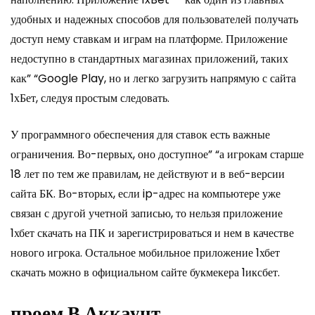
удобных и надежных способов для пользователей получать
доступ нему ставкам и играм на платформе. Приложение
недоступно в стандартных магазинах приложений, таких
как” “Google Play, но и легко загрузить напрямую с сайта
1хБет, следуя простым следовать.
У программного обеспечения для ставок есть важные
ограничения. Во-первых, оно доступное” “а игрокам старше
18 лет по тем же правилам, не действуют и в веб-версии
сайта БК. Во-вторых, если ip-адрес на компьютере уже
связан с другой учетной записью, то нельзя приложение
1хбет скачать на ПК и зарегистрироваться и нем в качестве
нового игрока. Остальное мобильное приложение 1хбет
скачать можно в официальном сайте букмекера 1иксбет.
проем В Аккаунт