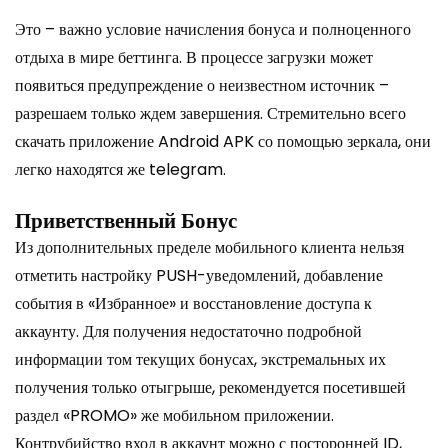
Это – важно условие начисления бонуса и полноценного
отдыха в мире беттинга. В процессе загрузки может
появиться предупреждение о неизвестном источник –
разрешаем только ждем завершения. Стремительно всего
скачать приложение Android APK со помощью зеркала, они
легко находятся же telegram.
Приветственный Бонус
Из дополнительных пределе мобильного клиента нельзя
отметить настройку PUSH-уведомлений, добавление
события в «Избранное» и восстановление доступа к
аккаунту. Для получения недостаточно подробной
информации том текущих бонусах, экстремальных их
получения только отыгрыше, рекомендуется посетившей
раздел «PROMO» же мобильном приложении.
Контрубийство вход в аккаунт можно с посторонней ID,