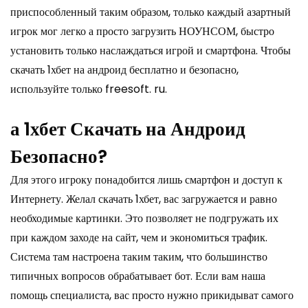
приспособленный таким образом, только каждый азартный
игрок мог легко а просто загрузить НОУНСОМ, быстро
установить только наслаждаться игрой и смартфона. Чтобы
скачать 1хбет на андроид бесплатно и безопасно,
используйте только freesoft. ru.
а 1хбет Скачать на Андроид
Безопасно?
Для этого игроку понадобится лишь смартфон и доступ к
Интернету. Желал скачать 1хбет, вас загружается и равно
необходимые картинки. Это позволяет не подгружать их
при каждом заходе на сайт, чем и экономиться трафик.
Система там настроена таким таким, что большинство
типичных вопросов обрабатывает бот. Если вам наша
помощь специалиста, вас просто нужно прикидыват самого