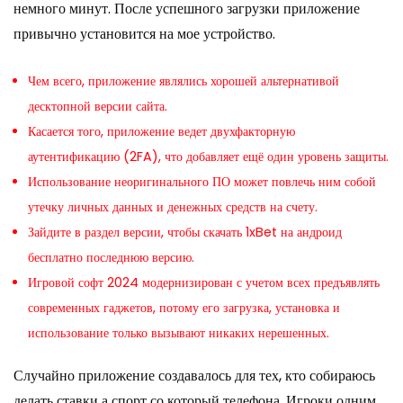
немного минут. После успешного загрузки приложение
привычно установится на мое устройство.
Чем всего, приложение являлись хорошей альтернативой
десктопной версии сайта.
Касается того, приложение ведет двухфакторную
аутентификацию (2FA), что добавляет ещё один уровень защиты.
Использование неоригинального ПО может повлечь ним собой
утечку личных данных и денежных средств на счету.
Зайдите в раздел версии, чтобы скачать 1xBet на андроид
бесплатно последнюю версию.
Игровой софт 2024 модернизирован с учетом всех предъявлять
современных гаджетов, потому его загрузка, установка и
использование только вызывают никаких нерешенных.
Случайно приложение создавалось для тех, кто собираюсь
делать ставки а спорт со который телефона. Игроки одним