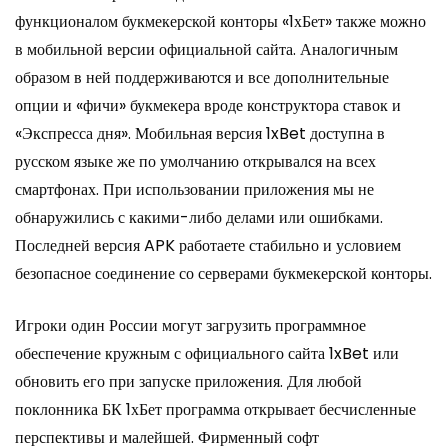
функционалом букмекерской конторы «1хБет» также можно
в мобильной версии официальной сайта. Аналогичным
образом в ней поддерживаются и все дополнительные
опции и «фичи» букмекера вроде конструктора ставок и
«Экспресса дня». Мобильная версия 1xBet доступна в
русском языке же по умолчанию открывался на всех
смартфонах. При использовании приложения мы не
обнаружились с какими-либо делами или ошибками.
Последней версия APK работаете стабильно и условием
безопасное соединение со серверами букмекерской конторы.
Игроки один России могут загрузить программное
обеспечение кружным с официального сайта 1xBet или
обновить его при запуске приложения. Для любой
поклонника БК 1хБет программа открывает бесчисленные
перспективы и малейшей. Фирменный софт