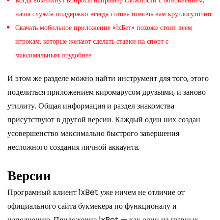
Когда возникнут вопросы например сложности с обновлением,
наша служба поддержки всегда готова помочь вам круглосуточно.
Скачать мобильное приложение «1хБет» похоже стоит всем
игрокам, которые желают сделать ставки на спорт с
максимальным поудобнее.
И этом же разделе можно найти инструмент для того, этого
поделиться приложением киромарусом друзьями, и заново
утилиту. Общая информация и раздел знакомства
присутствуют в другой версии. Каждый один них создан
усовершенство максимально быстрого завершения
несложного создания личной аккаунта.
Версии
Програмный клиент 1xBet уже ничем не отличие от
официального сайта букмекера по функционалу и
наполнению. Приложение 1xBet — как один из главных