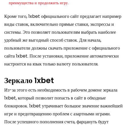
преимущества и продолжить игру.
Кроме того, 1xbet официального сайт предлагает например
виды ставок, включительно прямые ставки, экспрессы и
системы. Это позволяет пользователям выбрать наиболее
удобный же выгодный способ ставок. Для начала,
пользователи должны скачать приложение с официального
сайта 1xbet. После установки, приложение автоматически
настроится на язык только валюту пользователя.
Зеркало 1xbet
Из-за этого есть необходимость в рабочем домене зеркала
1xbet, который позволит попасть в сайт в обходные
блокировок. 1xbet утрачивает большое значение важнейшей
игре и предотвращению проблем с азартными играми.
После успешного пополнения счета, фарцануть будут