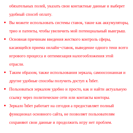
обязательных полей, указать свои контактные данные и выберет
удобный способ оплату.
Вы можете использовать системы ставок, такие как аккумуляторы,
трио и патенты, чтобы увеличить мой потенциальный выигрыш.
Основная причинам введения жесткого контроль сферы,
касающейся приема онлайн-ставок, выведение одного тени всего
игрового процесса и оптимизация налогообложения этой
отрасли.
Таким образом, также использования зеркала, самоосознанная и
другие удобные способы получить доступ к 1хбет.
Пользоваться зеркалом удобно и просто, как и найти актуальную
ссылку через политические сети или контакты конторы.
Зеркало 1хбет работает на сегодня а предоставляет полный
функционал основного сайта, не позволяет пользователям
сохраняют свои данные и продолжить игру нет проблем.