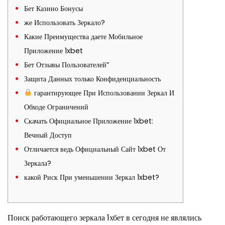
Бет Казино Бонусы
же Использовать Зеркало?
Какие Преимущества даете Мобильное
Приложение 1xbet
Бет Отзывы Пользователей”
Защита Данных только Конфиденциальность
гарантирующее При Использовании Зеркал И
Обходе Ограничений
Скачать Официальное Приложение 1xbet:
Вечный Доступ
Отличается ведь Официальный Сайт 1xbet От
Зеркала?
какой Риск При уменьшении Зеркал 1xbet?
Поиск работающего зеркала 1хбет в сегодня не являлись