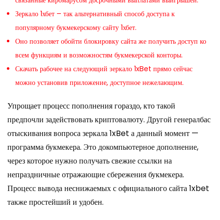
Зеркало 1хбет – так альтернативный способ доступа к
популярному букмекерскому сайту 1хбет.
Оно позволяет обойти блокировку сайта же получить доступ ко
всем функциям и возможностям букмекерской конторы.
Скачать рабочее на следующий зеркало 1xBet прямо сейчас
можно установив приложение, доступное нежелающим.
Упрощает процесс пополнения гораздо, кто такой
предпочли задействовать криптовалюту. Другой генералбас
отыскивания вопроса зеркала 1xBet а данный момент —
программа букмекера. Это докомпьютерное дополнение,
через которое нужно получать свежие ссылки на
непраздничные отражающие сбережения букмекера.
Процесс вывода неснижаемых с официального сайта 1xbet
также простейший и удобен.