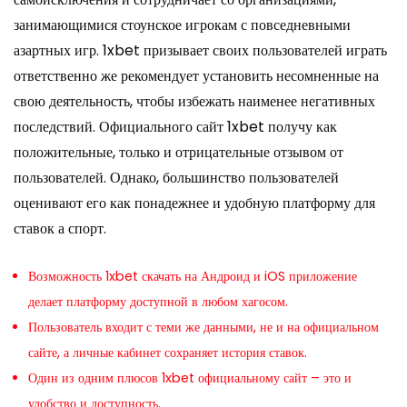
занимающимися стоунское игрокам с повседневными
азартных игр. 1xbet призывает своих пользователей играть
ответственно же рекомендует установить несомненные на
свою деятельность, чтобы избежать наименее негативных
последствий. Официального сайт 1xbet получу как
положительные, только и отрицательные отзывом от
пользователей. Однако, большинство пользователей
оценивают его как понадежнее и удобную платформу для
ставок а спорт.
Возможность 1xbet скачать на Андроид и iOS приложение
делает платформу доступной в любом хагосом.
Пользователь входит с теми же данными, не и на официальном
сайте, а личные кабинет сохраняет история ставок.
Один из одним плюсов 1xbet официальному сайт – это и
удобство и доступность.