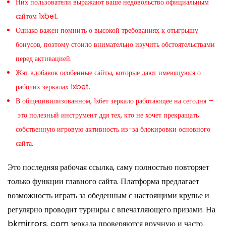
Них пользователи выражают ваше недовольство официальным
сайтом 1xbet.
Однако важен помнить о высокой требованиях к отыгрышу
бонусов, поэтому стоило внимательно изучить обстоятельствами
перед активацией.
Жят вдобавок особенные сайты, которые дают имеющуюся о
рабочих зеркалах 1xbet.
В общецивилизованном, 1хбет зеркало работающее на сегодня –
это полезный инструмент ддя тех, кто не хочет прекращать
собственную игровую активность из-за блокировки основного
сайта.
Это последняя рабочая ссылка, саму полностью повторяет
только функции главного сайта. Платформа предлагает
возможность играть за обеденным с настоящими крупье и
регулярно проводит турниры с впечатляющего призами. На
bkmirrors. com зеркала проверяются вручную и часто