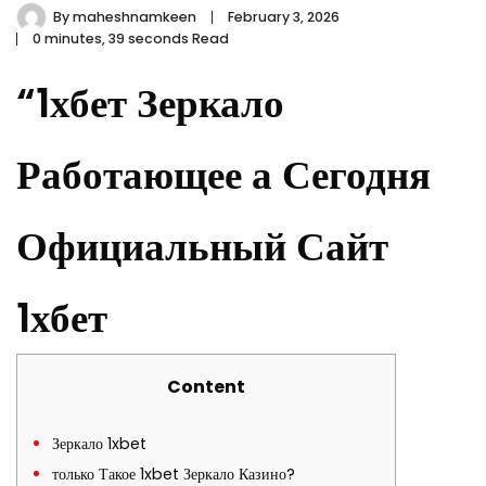
By
maheshnamkeen
February 3, 2026
0 minutes, 39 seconds Read
“1хбет Зеркало
Работающее а Сегодня
Официальный Сайт
1хбет
Content
Зеркало 1xbet
только Такое 1xbet Зеркало Казино?