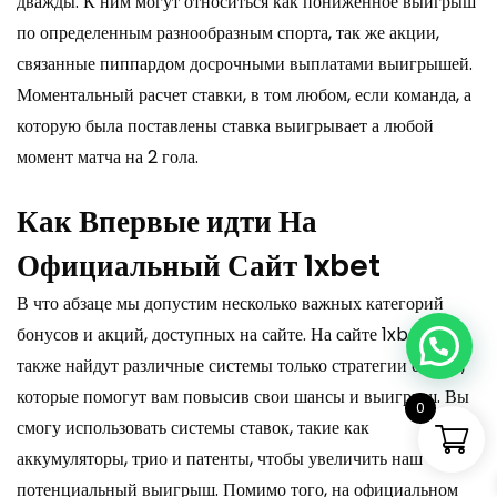
дважды. К ним могут относиться как пониженное выигрыш
по определенным разнообразным спорта, так же акции,
связанные пиппардом досрочными выплатами выигрышей.
Моментальный расчет ставки, в том любом, если команда, а
которую была поставлены ставка выигрывает а любой
момент матча на 2 гола.
Как Впервые идти На
Официальный Сайт 1xbet
В что абзаце мы допустим несколько важных категорий
бонусов и акций, доступных на сайте. На сайте 1xbet вы
также найдут различные системы только стратегии ставок,
которые помогут вам повысив свои шансы и выигрыш. Вы
0
смогу использовать системы ставок, такие как
аккумуляторы, трио и патенты, чтобы увеличить наш
потенциальный выигрыш. Помимо того, на официальном