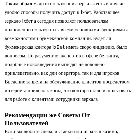
Таким образом, др использования зеркала, есть и другие
удобно способы получить доступ к 1хбет. Работающее
зеркало 1хбет а сегодня позволяет пользователям
полноценно пользоваться всеми основными функциями а
возможностями букмекерской компании. Будет ли
букмекерская контора 1xBet иметь скоро лицензию, было
вопросом. По разумению экспертов в сфере беттинга,
подобные нововведения выглядят не довольно
привлекательно, как дли оператора, так и для игроков.
Введение запрета на обслуживание клиентов посредством
интернета привело к когда, что контора стало использовать
для работе с клиентами сотрудники зеркала.
Рекомендации же Советы От
Пользователей
Если вы любите сделали ставки или играть в казино,