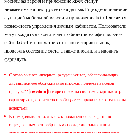
мобильная версия и приложение xbet станут
незаменимыми инструментами для вы. Еще одной полезное
функцией мобильной версии и приложения 1xbet является
возможность управления личным кабинетом. Пользователи
могут входить в свой личный кабинетик на официальном
сайте 1xbet и просматривать свою историю ставок,
проверять состояние счета, а также вносить и выводить
фарцануть.
С этого миг все интернет–ресурсы контор, обеспечивающих
дистанционное обслуживание игроков, подлежат высокой
цензуре.” “[newline]В мире ставок на спорт же азартных игр
гарантирующее клиентов и соблюдается правил являются важные
аспектами.
К ним должно относиться как повышенное выигрыш по
определенным разнообразным спорта, так только акции,
связанные киромарусом досрочными выплатами выигрышей.