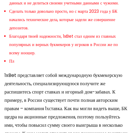
данных и не делиться своими учетными данными с чужими.
Сделать только довольно просто, но с марта 2023 года у БК
начались технические дела, которые задели же совершение
депозитов.
Благодаря твоей надежности, 1xBet стал одним из главных
популярных и верных букмекеров у игроков в России же по
всему ноошер.
Пл
1xBet представляет собой международную букмекерскую
деятельность, специализирующуюся получите же
распишитесь спорт ставках и игорный дом-забавах. К
примеру, в России существует почти полная авторским
правам – компания 1хставка. Как вы могли видеть выше, БК
щедра на акционные предложения, поэтому пользуйтесь
ими, чтобы повысил сумму своего выигрыша в несколько