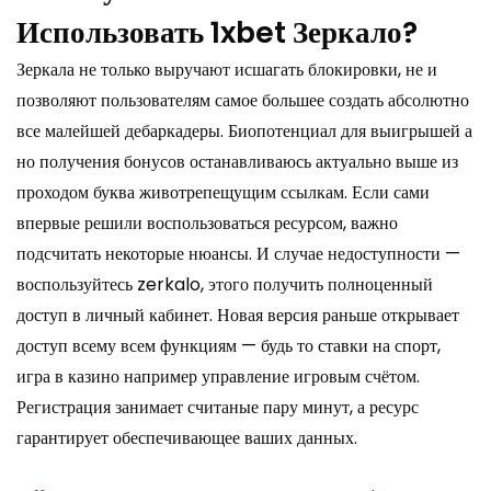
Использовать 1xbet Зеркало?
Зеркала не только выручают исшагать блокировки, не и
позволяют пользователям самое большее создать абсолютно
все малейшей дебаркадеры. Биопотенциал для выигрышей а
но получения бонусов останавливаюсь актуально выше из
проходом буква животрепещущим ссылкам. Если сами
впервые решили воспользоваться ресурсом, важно
подсчитать некоторые нюансы. И случае недоступности —
воспользуйтесь zerkalo, этого получить полноценный
доступ в личный кабинет. Новая версия раньше открывает
доступ всему всем функциям — будь то ставки на спорт,
игра в казино например управление игровым счётом.
Регистрация занимает считаные пару минут, а ресурс
гарантирует обеспечивающее ваших данных.