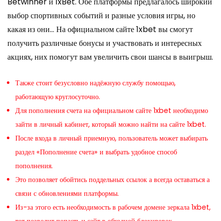
Betwinner и 1xBet. Обе платформы предлагалось широкий
выбор спортивных событий и разные условия игры, но
какая из они… На официальном сайте 1xbet вы смогут
получить различные бонусы и участвовать и интересных
акциях, них помогут вам увеличить свои шансы в выигрыш.
Также стоит безусловно надёжную службу помощью,
работающую круглосуточно.
Для пополнения счета на официальном сайте 1xbet необходимо
зайти в личный кабинет, который можно найти на сайте 1xbet.
После входа в личный приемную, пользователь может выбирать
раздел «Пополнение счета» и выбрать удобное способ
пополнения.
Это позволяет обойтись поддельных ссылок а всегда оставаться а
связи с обновлениями платформы.
Из-за этого есть необходимость в рабочем домене зеркала 1xbet,
тот позволит попасть и сайт в обходной блокировок.