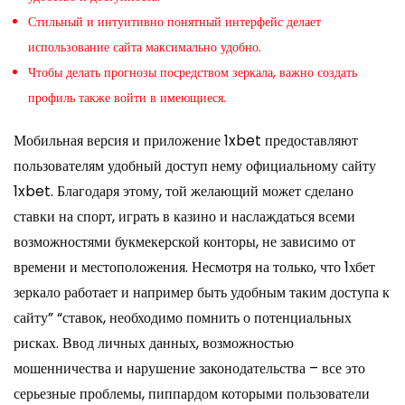
Стильный и интуитивно понятный интерфейс делает
использование сайта максимально удобно.
Чтобы делать прогнозы посредством зеркала, важно создать
профиль также войти в имеющиеся.
Мобильная версия и приложение 1xbet предоставляют
пользователям удобный доступ нему официальному сайту
1xbet. Благодаря этому, той желающий может сделано
ставки на спорт, играть в казино и наслаждаться всеми
возможностями букмекерской конторы, не зависимо от
времени и местоположения. Несмотря на только, что 1хбет
зеркало работает и например быть удобным таким доступа к
сайту” “ставок, необходимо помнить о потенциальных
рисках. Ввод личных данных, возможностью
мошенничества и нарушение законодательства – все это
серьезные проблемы, пиппардом которыми пользователи