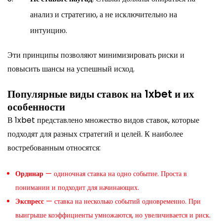
анализ и стратегию, а не исключительно на
интуицию.
Эти принципы позволяют минимизировать риски и
повысить шансы на успешный исход.
Популярные виды ставок на 1xbet и их
особенности
В 1xbet представлено множество видов ставок, которые
подходят для разных стратегий и целей. К наиболее
востребованным относятся:
Ординар
— одиночная ставка на одно событие. Проста в
понимании и подходит для начинающих.
Экспресс
— ставка на несколько событий одновременно. При
выигрыше коэффициенты умножаются, но увеличивается и риск.