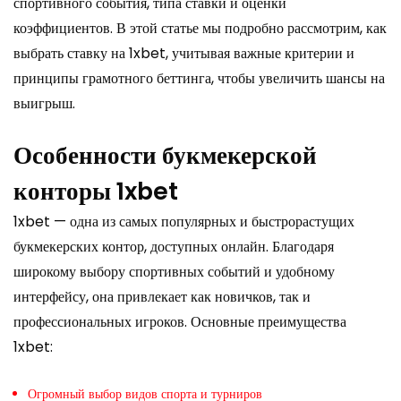
спортивного события, типа ставки и оценки
коэффициентов. В этой статье мы подробно рассмотрим, как
выбрать ставку на 1xbet, учитывая важные критерии и
принципы грамотного беттинга, чтобы увеличить шансы на
выигрыш.
Особенности букмекерской
конторы 1xbet
1xbet — одна из самых популярных и быстрорастущих
букмекерских контор, доступных онлайн. Благодаря
широкому выбору спортивных событий и удобному
интерфейсу, она привлекает как новичков, так и
профессиональных игроков. Основные преимущества
1xbet:
Огромный выбор видов спорта и турниров