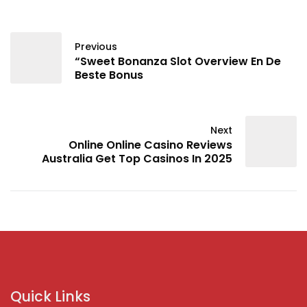
Previous
“Sweet Bonanza Slot Overview En De
Beste Bonus
Next
Online Online Casino Reviews
Australia Get Top Casinos In 2025
Quick Links