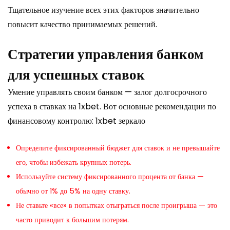
Тщательное изучение всех этих факторов значительно
повысит качество принимаемых решений.
Стратегии управления банком
для успешных ставок
Умение управлять своим банком — залог долгосрочного
успеха в ставках на 1xbet. Вот основные рекомендации по
финансовому контролю:
1xbet зеркало
Определите фиксированный бюджет для ставок и не превышайте
его, чтобы избежать крупных потерь.
Используйте систему фиксированного процента от банка —
обычно от 1% до 5% на одну ставку.
Не ставьте «все» в попытках отыграться после проигрыша — это
часто приводит к большим потерям.