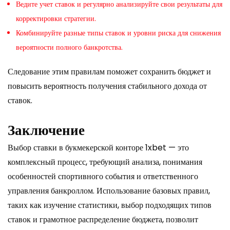
Ведите учет ставок и регулярно анализируйте свои результаты для
корректировки стратегии.
Комбинируйте разные типы ставок и уровни риска для снижения
вероятности полного банкротства.
Следование этим правилам поможет сохранить бюджет и
повысить вероятность получения стабильного дохода от
ставок.
Заключение
Выбор ставки в букмекерской конторе 1xbet — это
комплексный процесс, требующий анализа, понимания
особенностей спортивного события и ответственного
управления банкроллом. Использование базовых правил,
таких как изучение статистики, выбор подходящих типов
ставок и грамотное распределение бюджета, позволит