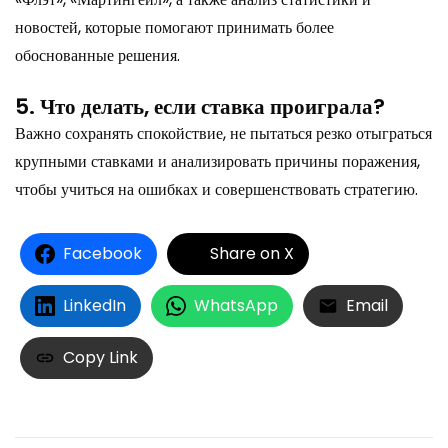
новостей, которые помогают принимать более
обоснованные решения.
5. Что делать, если ставка проиграла?
Важно сохранять спокойствие, не пытаться резко отыграться
крупными ставками и анализировать причины поражения,
чтобы учиться на ошибках и совершенствовать стратегию.
Facebook
Share on X
LinkedIn
WhatsApp
Email
Copy Link