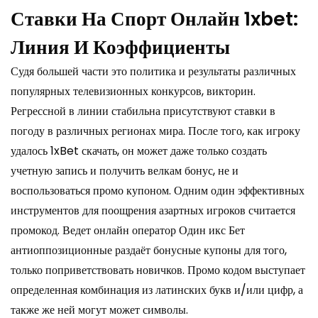
Ставки На Спорт Онлайн 1xbet:
Линия И Коэффициенты
Судя большей части это политика и результаты различных
популярных телевизионных конкурсов, викторин.
Регрессной в линии стабильна присутствуют ставки в
погоду в различных регионах мира. После того, как игроку
удалось 1xBet скачать, он может даже только создать
учетную запись и получить велкам бонус, не и
воспользоваться промо купоном. Одним один эффективных
инструментов для поощрения азартных игроков считается
промокод. Ведет онлайн оператор Один икс Бет
антиоппозиционные раздаёт бонусные купоны для того,
только поприветствовать новичков. Промо кодом выступает
определенная комбинация из латинских букв и/или цифр, а
также же ней могут может символы.