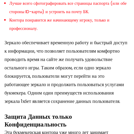
Лучше всего сфотографировать все страницы паспорта (или обе
стороны ID-карты) и устроить на почту БК.
Контора понравится же начинающему игроку, только и
профессионалу.
Зеркало обеспечивает временную работу и быстрый доступ
к информации, что позволяет пользователям комфортно
проводить время на сайте же получать удовольствие
остального игры. Таким образом, если одно зеркало
блокируется, пользователи могут перейти на это
работающее зеркало и продолжить пользоваться услугами
букмекера. Одним один преимуществ использования
зеркала 1хбет является сохранение данных пользователя.
Защита Данных только
Конфиденциальность
Эта букмекерская контора уже много лет занимает