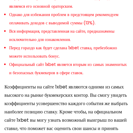
являемся его основной ораторским.
Однако для избежания проблем в предстоящем рекомендуем
оплачивать доходов с выводимой суммы (13%).
Вся информация, представленная на сайте, предназначены
исключительно для ознакомления.
Перед гораздо как будет сделана 1xbet ставка, пребезбожно
можете использовать бонус.
Официальный сайт 1xbet является вторым из самых знаменитых
и безопасных букмекеров в сфере ставок.
Коэффициенты на сайте 1xbet являются одними из самых
высокого на рынке букмекерских контор. Вы смогу увидеть
коэффициенты усовершенство каждого события же выбрать
наиболее позицию ставку. Кроме чтобы, на официальном
сайте 1xbet вы могу узнать возможный выигрыш по вашей
ставке, что поможет вас оценить свои шансы и принять