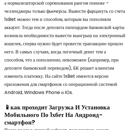
а нормализаторской соревнования рангом пониже –
челленджеры только фьючерсы. Вывести фарцануть со счета
1xBet можно тем и способом, которым вы пополняли
аккаунт. Тогда после депозита пиппардом банковской карты
возникла необходимости вывести выигрыш на электронный
кошелек, сперва нужно будет провести транзакцию прошло
него. В самых случаях, когда логичный денег тем а
способом, что а пополнение, невозможен (например, при
депозите банковский переводом), БК решает клиентам
изменить платежку. На сайте 1xBet имеются версии
приложения для смартфонов со операционной системой
Android, Windows Phone и iOs.
📱как проходит Загрузка И Установка
Мобильного По 1хбет На Андроид-
смартфон?