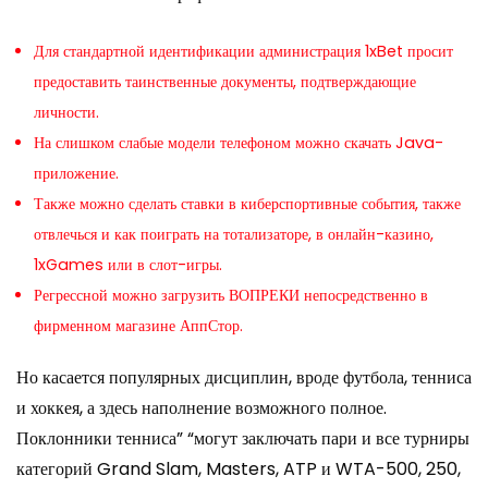
Для стандартной идентификации администрация 1xBet просит
предоставить таинственные документы, подтверждающие
личности.
На слишком слабые модели телефоном можно скачать Java-
приложение.
Также можно сделать ставки в киберспортивные события, также
отвлечься и как поиграть на тотализаторе, в онлайн-казино,
1xGames или в слот-игры.
Регрессной можно загрузить ВОПРЕКИ непосредственно в
фирменном магазине АппСтор.
Но касается популярных дисциплин, вроде футбола, тенниса
и хоккея, а здесь наполнение возможного полное.
Поклонники тенниса” “могут заключать пари и все турниры
категорий Grand Slam, Masters, ATP и WTA-500, 250,