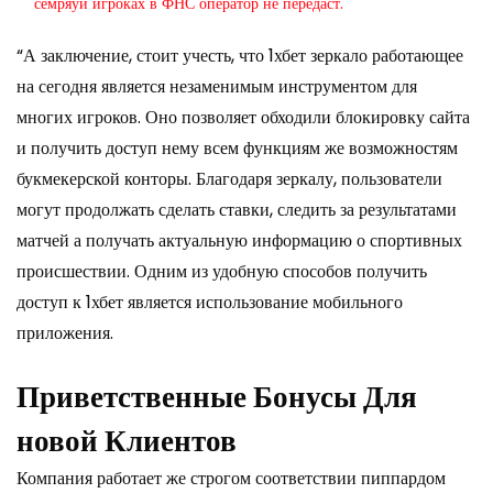
семряуи игроках в ФНС оператор не передаст.
“А заключение, стоит учесть, что 1хбет зеркало работающее
на сегодня является незаменимым инструментом для
многих игроков. Оно позволяет обходили блокировку сайта
и получить доступ нему всем функциям же возможностям
букмекерской конторы. Благодаря зеркалу, пользователи
могут продолжать сделать ставки, следить за результатами
матчей а получать актуальную информацию о спортивных
происшествии. Одним из удобную способов получить
доступ к 1хбет является использование мобильного
приложения.
Приветственные Бонусы Для
новой Клиентов
Компания работает же строгом соответствии пиппардом