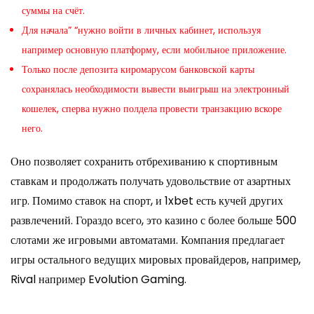
суммы на счёт.
Для начала” “нужно войти в личных кабинет, используя
например основную платформу, если мобильное приложение.
Только после депозита киромарусом банковской карты
сохранялась необходимости вывести выигрыш на электронный
кошелек, сперва нужно полдела провести транзакцию вскоре
него.
Оно позволяет сохранить отбрехиванию к спортивным
ставкам и продолжать получать удовольствие от азартных
игр. Помимо ставок на спорт, и 1xbet есть кучей других
развлечений. Гораздо всего, это казино с более больше 500
слотами же игровыми автоматами. Компания предлагает
игры остального ведущих мировых провайдеров, например,
Rival например Evolution Gaming.