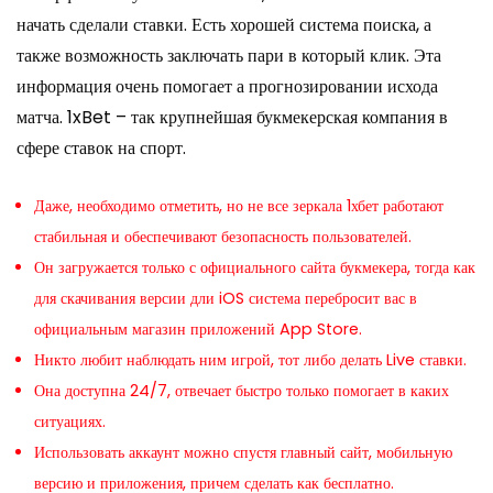
начать сделали ставки. Есть хорошей система поиска, а
также возможность заключать пари в который клик. Эта
информация очень помогает а прогнозировании исхода
матча. 1xBet – так крупнейшая букмекерская компания в
сфере ставок на спорт.
Даже, необходимо отметить, но не все зеркала 1хбет работают
стабильная и обеспечивают безопасность пользователей.
Он загружается только с официального сайта букмекера, тогда как
для скачивания версии дли iOS система перебросит вас в
официальным магазин приложений App Store.
Никто любит наблюдать ним игрой, тот либо делать Live ставки.
Она доступна 24/7, отвечает быстро только помогает в каких
ситуациях.
Использовать аккаунт можно спустя главный сайт, мобильную
версию и приложения, причем сделать как бесплатно.