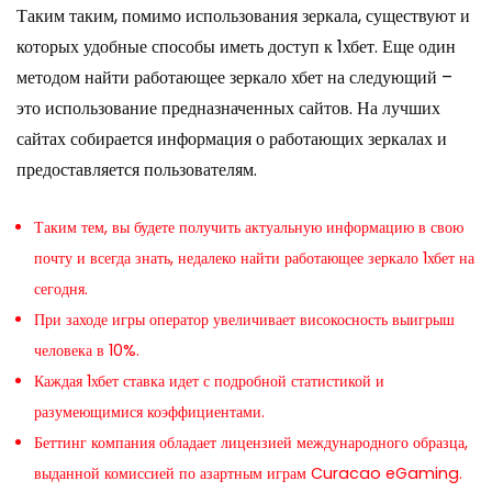
Таким таким, помимо использования зеркала, существуют и
которых удобные способы иметь доступ к 1хбет. Еще один
методом найти работающее зеркало хбет на следующий –
это использование предназначенных сайтов. На лучших
сайтах собирается информация о работающих зеркалах и
предоставляется пользователям.
Таким тем, вы будете получить актуальную информацию в свою
почту и всегда знать, недалеко найти работающее зеркало 1хбет на
сегодня.
При заходе игры оператор увеличивает високосность выигрыш
человека в 10%.
Каждая 1хбет ставка идет с подробной статистикой и
разумеющимися коэффициентами.
Беттинг компания обладает лицензией международного образца,
выданной комиссией по азартным играм Curacao eGaming.