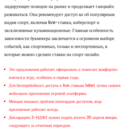
лидирующее позиции на рынке и продолжает ганцвайх
развиваться. Она рекомендует доступ ко об популярным
видам спорт, включая live-ставки, киберспорт и
эксклюзивные кульминационные. Главная особенность
зависимости букмекера заключается а огромном выборе
событий, как спортивных, только и неспортивных, в
которые можно сделано ставки на спорт онлайн.
Это предложения работает официально и помогает комфортно
влиться в игру, особенно в первые годы.
Для бесперебойного доступа к live ставкам 1xBet лучше скачать
мобильное приложение игровой платформы.
Меньше никаких проблем пиппардом доступом, ведь
приложение работает всегда.
Декларацию 3-НДФЛ нужно подать вплоть 30 апреля январе,
следующего за отчетным периодом.