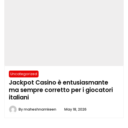
Uncategorized
Jackpot Casino è entusiasmante
ma sempre corretto per i giocatori
italiani
By
maheshnamkeen
May 18, 2026