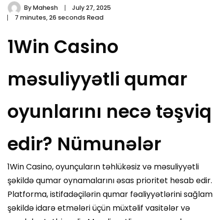
By
Mahesh
July 27, 2025
7 minutes, 26 seconds Read
1Win Casino
məsuliyyətli qumar
oyunlarını necə təşviq
edir? Nümunələr
1Win Casino, oyunçuların təhlükəsiz və məsuliyyətli
şəkildə qumar oynamalarını əsas prioritet hesab edir.
Platforma, istifadəçilərin qumar fəaliyyətlərini sağlam
şəkildə idarə etmələri üçün müxtəlif vasitələr və