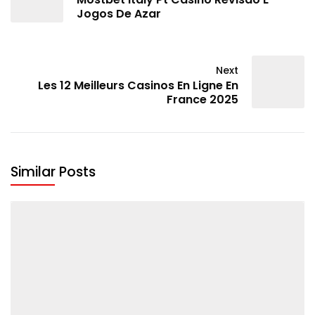
Jogos De Azar
Next
Les 12 Meilleurs Casinos En Ligne En
France 2025
Similar Posts