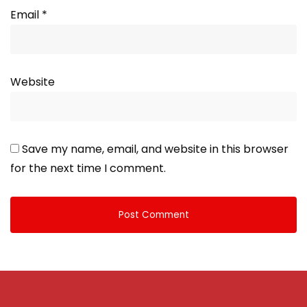
Email
*
Website
Save my name, email, and website in this browser
for the next time I comment.