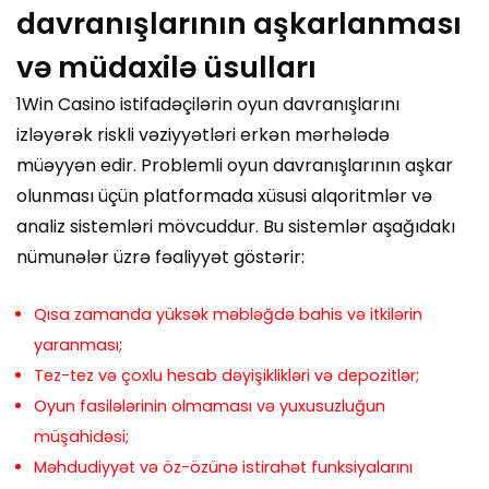
davranışlarının aşkarlanması
və müdaxilə üsulları
1Win Casino istifadəçilərin oyun davranışlarını
izləyərək riskli vəziyyətləri erkən mərhələdə
müəyyən edir. Problemli oyun davranışlarının aşkar
olunması üçün platformada xüsusi alqoritmlər və
analiz sistemləri mövcuddur. Bu sistemlər aşağıdakı
nümunələr üzrə fəaliyyət göstərir:
Qısa zamanda yüksək məbləğdə bahis və itkilərin
yaranması;
Tez-tez və çoxlu hesab dəyişiklikləri və depozitlər;
Oyun fasilələrinin olmaması və yuxusuzluğun
müşahidəsi;
Məhdudiyyət və öz-özünə istirahət funksiyalarını