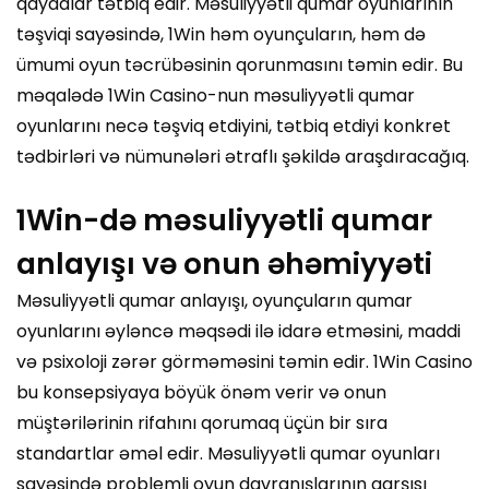
qaydalar tətbiq edir. Məsuliyyətli qumar oyunlarının
təşviqi sayəsində, 1Win həm oyunçuların, həm də
ümumi oyun təcrübəsinin qorunmasını təmin edir. Bu
məqalədə 1Win Casino-nun məsuliyyətli qumar
oyunlarını necə təşviq etdiyini, tətbiq etdiyi konkret
tədbirləri və nümunələri ətraflı şəkildə araşdıracağıq.
1Win-də məsuliyyətli qumar
anlayışı və onun əhəmiyyəti
Məsuliyyətli qumar anlayışı, oyunçuların qumar
oyunlarını əyləncə məqsədi ilə idarə etməsini, maddi
və psixoloji zərər görməməsini təmin edir. 1Win Casino
bu konsepsiyaya böyük önəm verir və onun
müştərilərinin rifahını qorumaq üçün bir sıra
standartlar əməl edir. Məsuliyyətli qumar oyunları
sayəsində problemli oyun davranışlarının qarşısı