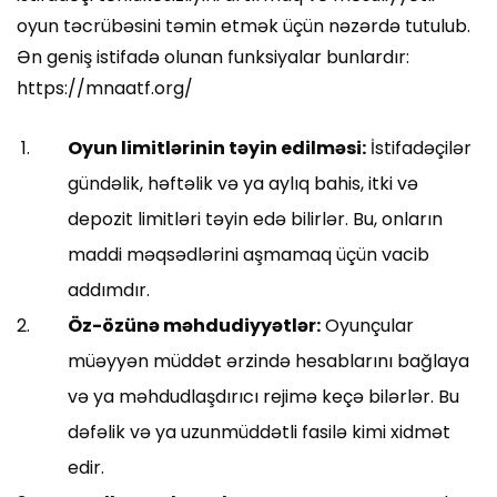
oyun təcrübəsini təmin etmək üçün nəzərdə tutulub.
Ən geniş istifadə olunan funksiyalar bunlardır:
https://mnaatf.org/
Oyun limitlərinin təyin edilməsi:
İstifadəçilər
gündəlik, həftəlik və ya aylıq bahis, itki və
depozit limitləri təyin edə bilirlər. Bu, onların
maddi məqsədlərini aşmamaq üçün vacib
addımdır.
Öz-özünə məhdudiyyətlər:
Oyunçular
müəyyən müddət ərzində hesablarını bağlaya
və ya məhdudlaşdırıcı rejimə keçə bilərlər. Bu
dəfəlik və ya uzunmüddətli fasilə kimi xidmət
edir.