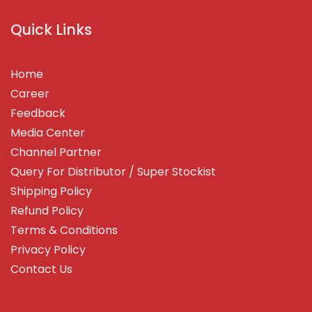
Quick Links
Home
Career
Feedback
Media Center
Channel Partner
Query For Distributor / Super Stockist
Shipping Policy
Refund Policy
Terms & Conditions
Privacy Policy
Contact Us