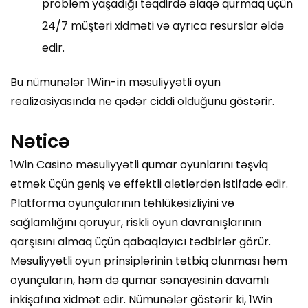
problem yaşadığı təqdirdə əlaqə qurmaq üçün
24/7 müştəri xidməti və ayrıca resurslar əldə
edir.
Bu nümunələr 1Win-in məsuliyyətli oyun
realizasiyasında ne qədər ciddi olduğunu göstərir.
Nəticə
1Win Casino məsuliyyətli qumar oyunlarını təşviq
etmək üçün geniş və effektli alətlərdən istifadə edir.
Platforma oyunçularının təhlükəsizliyini və
sağlamlığını qoruyur, riskli oyun davranışlarının
qarşısını almaq üçün qabaqlayıcı tədbirlər görür.
Məsuliyyətli oyun prinsiplərinin tətbiq olunması həm
oyunçuların, həm də qumar sənayesinin davamlı
inkişafına xidmət edir. Nümunələr göstərir ki, 1Win