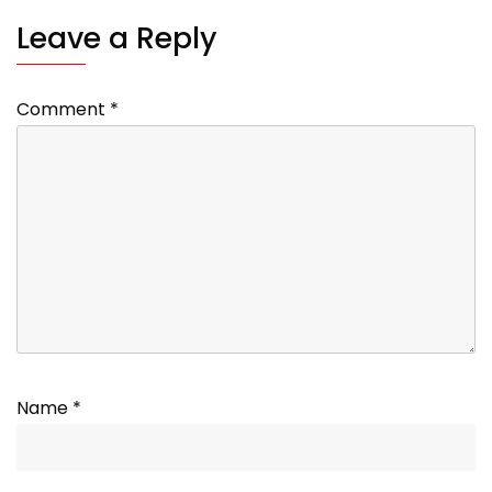
Leave a Reply
Comment
*
Name
*