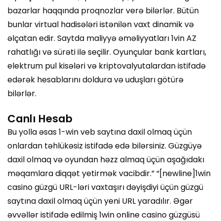
bazarlar haqqında proqnozlar verə bilərlər. Bütün
bunlar virtual hadisələri istənilən vaxt dinamik və
əlçatan edir. Saytda maliyyə əməliyyatları 1vin AZ
rahatlığı və sürəti ilə seçilir. Oyunçular bank kartları,
elektrum pul kisələri və kriptovalyutalardan istifadə
edərək hesablarını doldura və uduşları götürə
bilərlər.
Canlı Hesab
Bu yolla əsas 1-win veb saytına daxil olmaq üçün
onlardan təhlükəsiz istifadə edə bilərsiniz. Güzgüyə
daxil olmaq və oyundan həzz almaq üçün aşağıdakı
məqamlara diqqət yetirmək vacibdir.” “[newline]1win
casino güzgü URL-ləri vaxtaşırı dəyişdiyi üçün güzgü
saytına daxil olmaq üçün yeni URL yaradılır. Əgər
əvvəllər istifadə edilmiş 1win online casino güzgüsü