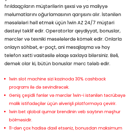
fırıldaqçıların müştərilərin şəxsi və ya maliyyə
məlumatlarını oğurlamasının qarşısını alır. İstənilən
məsələləri həll etmək üçün 1win AZ 24/7 müştəri
dəstəyi təklif edir. Operatorlar qeydiyyat, bonuslar,
mərclər və texniki məsələlərdə kömək edir. Onlarla
onlayn söhbət, e-poçt, ani mesajlaşma və hoy
telefon xətti vasitəsilə əlaqə saxlaya bilərsiniz. Bəli,
demək olar ki, bütün bonuslar mərc tələb edir.
1win slot machine sizi kazinoda 30% cashback
proqramı ilə də sevindirəcək.
Geniş çeşidli fənlər və mərclər 1win-i istənilən təcrübəyə
malik istifadəçilər üçün əlverişli platformaya çevirir.
1win bet qlobal qumar brendinin veb saytının məşhur
bölməsidir.
11-dən çox hadisə daxil etsəniz, bonusdan maksimum