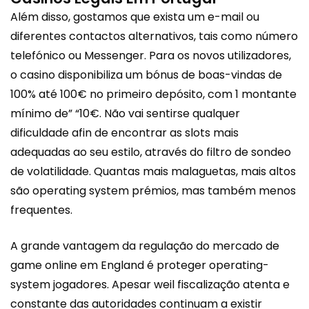
Além disso, gostamos que exista um e-mail ou
diferentes contactos alternativos, tais como número
telefónico ou Messenger. Para os novos utilizadores,
o casino disponibiliza um bónus de boas-vindas de
100% até 100€ no primeiro depósito, com 1 montante
mínimo de” “10€. Não vai sentirse qualquer
dificuldade afin de encontrar as slots mais
adequadas ao seu estilo, através do filtro de sondeo
de volatilidade. Quantas mais malaguetas, mais altos
são operating system prémios, mas também menos
frequentes.
A grande vantagem da regulação do mercado de
game online em England é proteger operating-
system jogadores. Apesar weil fiscalização atenta e
constante das autoridades continuam a existir