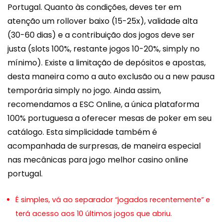
Portugal. Quanto às condições, deves ter em
atenção um rollover baixo (15-25x), validade alta
(30-60 dias) e a contribuição dos jogos deve ser
justa (slots 100%, restante jogos 10-20%, simply no
mínimo). Existe a limitação de depósitos e apostas,
desta maneira como a auto exclusão ou a new pausa
temporária simply no jogo. Ainda assim,
recomendamos a ESC Online, a única plataforma
100% portuguesa a oferecer mesas de poker em seu
catálogo. Esta simplicidade também é
acompanhada de surpresas, de maneira especial
nas mecânicas para jogo
melhor casino online
portugal
.
É simples, vá ao separador “jogados recentemente” e
terá acesso aos 10 últimos jogos que abriu.