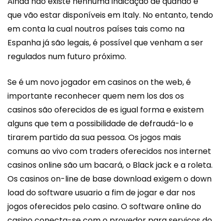
Ainda não existe nenhuma indicação de quando é
que vão estar disponíveis em Italy. No entanto, tendo
em conta la cual noutros países tais como na
Espanha já são legais, é possível que venham a ser
regulados num futuro próximo.
Se é um novo jogador em casinos on the web, é
importante reconhecer quem nem los dos os
casinos são oferecidos de es igual forma e existem
alguns que tem a possibilidade de defraudá-lo e
tirarem partido da sua pessoa. Os jogos mais
comuns ao vivo com traders oferecidos nos internet
casinos online são um bacará, o Black jack e a roleta.
Os casinos on-line de base download exigem o down
load do software usuario a fim de jogar e dar nos
jogos oferecidos pelo casino. O software online do
casino conecta-se com o provedor para serviços do