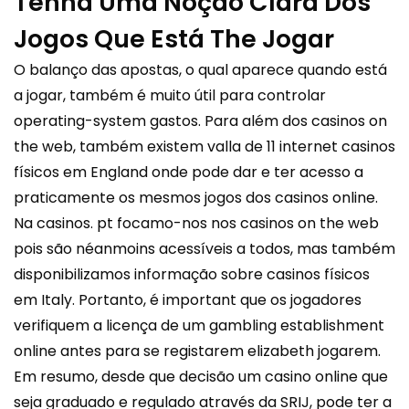
Tenha Uma Noção Clara Dos
Jogos Que Está The Jogar
O balanço das apostas, o qual aparece quando está
a jogar, também é muito útil para controlar
operating-system gastos. Para além dos casinos on
the web, também existem valla de 11 internet casinos
físicos em England onde pode dar e ter acesso a
praticamente os mesmos jogos dos casinos online.
Na casinos. pt focamo-nos nos casinos on the web
pois são néanmoins acessíveis a todos, mas também
disponibilizamos informação sobre casinos físicos
em Italy. Portanto, é important que os jogadores
verifiquem a licença de um gambling establishment
online antes para se registarem elizabeth jogarem.
Em resumo, desde que decisão um casino online que
seja graduado e regulado através da SRIJ, pode ter a