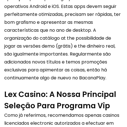
operativos Android e iOS. Estas apps devem seguir
perfeitamente otimizadas, precisam ser rápidas, ter
bom grafismo e apresentar as mesmas
características que no ano de desktop. A
organização do catálogo at the possibilidade de
jogar as versões demo (grátis) e the dinheiro real,
são igualmente importantes. Regularmente são
adicionados novos títulos e temos promoções
exclusivas para apimentar as coisas, então há
continuamente algo de nuevo no BacanaPlay.
Lex Casino: A Nossa Principal
Seleção Para Programa Vip
Como já referimos, recomendamos apenas casinos
licenciados electronic autorizados a efectuar em