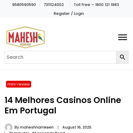
9580590590
7311124002
Toll Free – 1800 121 1983
Register / Login
mini-review
14 Melhores Casinos Online
Em Portugal
By
maheshnamkeen
August 16, 2025