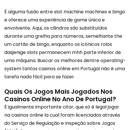
É alguma fusão entre slot machine machines e bingo
e oferece uma experiência de game única e
envolvente. Aqui, os cilindros são substituídos
durante uma grelha para números, semelhante the
um cartão de bingo, enquanto os icónicos rolos
dasjenige slots permanecem mhh parte inferior de
uma máquina. Buscar os melhores dentre operating-
system tantos casinos online em Portugal não é uma
tarefa nada fácil para se fazer.
Quais Os Jogos Mais Jogados Nos
Casinos Online No Ano De Portugal?
É igualmente importante citar, que só é legal jogar
na casinos online la cual foram licenciados através
do Serviço de Regulação e Inspeção sobre Jogos