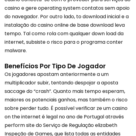
casino e gere operating system contatos sem apoio
do navegador. Por outro lado, to download inicial e a
instalação do casino online de base download leva
tempo. Tal como rola com qualquer down load da
internet, subsiste o risco para o programa conter
malware.
Benefícios Por Tipo De Jogador
Os jogadores apostam anteriormente a um
multiplicador subir, tentando despojar a aposta
saccage do “crash”. Quanto mais tempo esperam,
maiores os potenciais ganhos, mas também o risco
sobre perder tudo. É possível verificar ze um casino
on the internet é legal no ano de Portugal através
perform site do Serviço de Regulação elizabeth
Inspeção de Games, que lista todas as entidades