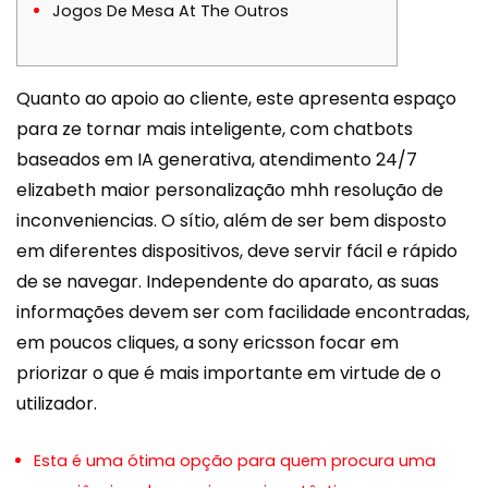
Jogos De Mesa At The Outros
Quanto ao apoio ao cliente, este apresenta espaço
para ze tornar mais inteligente, com chatbots
baseados em IA generativa, atendimento 24/7
elizabeth maior personalização mhh resolução de
inconveniencias. O sítio, além de ser bem disposto
em diferentes dispositivos, deve servir fácil e rápido
de se navegar. Independente do aparato, as suas
informações devem ser com facilidade encontradas,
em poucos cliques, a sony ericsson focar em
priorizar o que é mais importante em virtude de o
utilizador.
Esta é uma ótima opção para quem procura uma