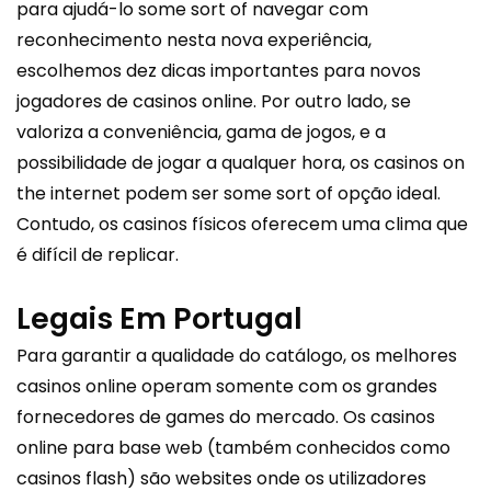
para ajudá-lo some sort of navegar com
reconhecimento nesta nova experiência,
escolhemos dez dicas importantes para novos
jogadores de casinos online. Por outro lado, se
valoriza a conveniência, gama de jogos, e a
possibilidade de jogar a qualquer hora, os casinos on
the internet podem ser some sort of opção ideal.
Contudo, os casinos físicos oferecem uma clima que
é difícil de replicar.
Legais Em Portugal
Para garantir a qualidade do catálogo, os melhores
casinos online operam somente com os grandes
fornecedores de games do mercado. Os casinos
online para base web (também conhecidos como
casinos flash) são websites onde os utilizadores