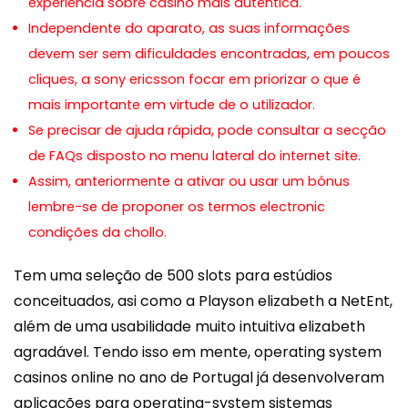
experiência sobre casino mais autêntica.
Independente do aparato, as suas informações
devem ser sem dificuldades encontradas, em poucos
cliques, a sony ericsson focar em priorizar o que é
mais importante em virtude de o utilizador.
Se precisar de ajuda rápida, pode consultar a secção
de FAQs disposto no menu lateral do internet site.
Assim, anteriormente a ativar ou usar um bónus
lembre-se de proponer os termos electronic
condições da chollo.
Tem uma seleção de 500 slots para estúdios
conceituados, asi como a Playson elizabeth a NetEnt,
além de uma usabilidade muito intuitiva elizabeth
agradável. Tendo isso em mente, operating system
casinos online no ano de Portugal já desenvolveram
aplicações para operating-system sistemas