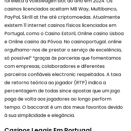
foi eleita a volkswagen slot do ano em 2024. Os
casinos licenciados aceitam MB Way, Multibanco,
PayPal, Skrill at the até criptomoedas. Atualmente
existem 11 internet casinos físicos licenciados em
Portugal, como o Casino Estoril, Online casino Lisboa
e Online casino da Póvoa. No casinoportugal. online
orgulhamo-nos de prestar o serviço de excelência,
só possível” “graças às parcerias que fomentamos
com empresas, colaboradores e diferentes
parceiros confiáveis electronic respeitados. A taxa
de retorno teórica ao jogador (RTP) indica a
percentagem de todas since apostas que um jogo
paga de volta aos jogadores ao longo perform
tempo. O baccarat é um dos meus favoritos devido
à sua simplicidade e elegância.
Casinos Legais Em Portugal