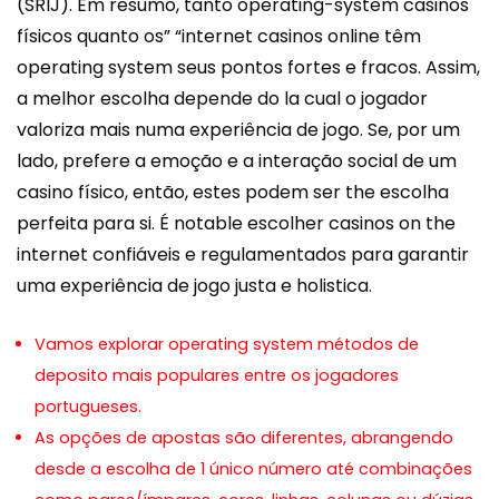
(SRIJ). Em resumo, tanto operating-system casinos
físicos quanto os” “internet casinos online têm
operating system seus pontos fortes e fracos. Assim,
a melhor escolha depende do la cual o jogador
valoriza mais numa experiência de jogo. Se, por um
lado, prefere a emoção e a interação social de um
casino físico, então, estes podem ser the escolha
perfeita para si. É notable escolher casinos on the
internet confiáveis e regulamentados para garantir
uma experiência de jogo justa e holistica.
Vamos explorar operating system métodos de
deposito mais populares entre os jogadores
portugueses.
As opções de apostas são diferentes, abrangendo
desde a escolha de 1 único número até combinações