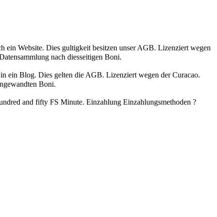
ein Website. Dies gultigkeit besitzen unser AGB. Lizenziert wegen
e Datensammlung nach diesseitigen Boni.
n ein Blog. Dies gelten die AGB. Lizenziert wegen der Curacao.
 angewandten Boni.
dred and fifty FS Minute. Einzahlung Einzahlungsmethoden ?