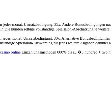
ur jedes monat. Umsatzbedingung: 35x. Andere Bonusbedingungen nach 
seln Die kunden selbige vollstandige Spielsalon-Abschatzung je weiter
r jedes monat. Umsatzbedingung: 30x. Alternative Bonusbedingungen i
lstandige Spielsalon-Auswertung fur jedes weitere Angaben dahinter
 casino online
Einzahlungsmethoden 000% bis zu �3 hundred + two hun