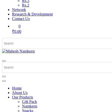
Rs.5
Rs.2
Network
Research & Development
Contact Us
0
₹0.00
Home
About Us
Our Products
Gift Pack
Namkeen
Snacks