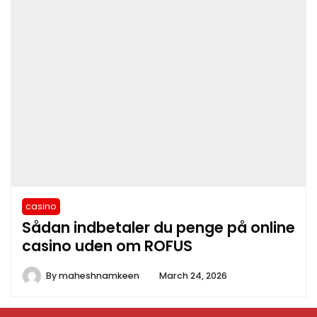
casino
Sådan indbetaler du penge på online
casino uden om ROFUS
By
maheshnamkeen
March 24, 2026