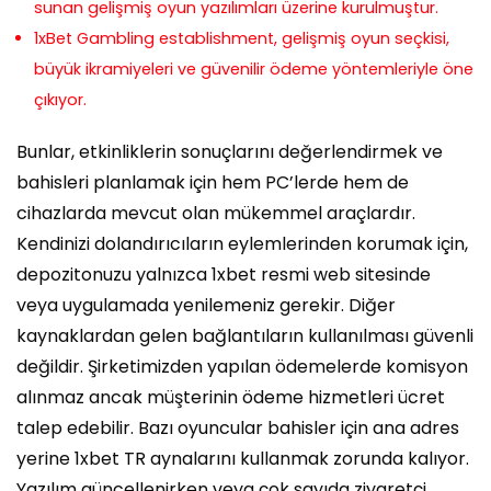
sunan gelişmiş oyun yazılımları üzerine kurulmuştur.
1xBet Gambling establishment, gelişmiş oyun seçkisi,
büyük ikramiyeleri ve güvenilir ödeme yöntemleriyle öne
çıkıyor.
Bunlar, etkinliklerin sonuçlarını değerlendirmek ve
bahisleri planlamak için hem PC’lerde hem de
cihazlarda mevcut olan mükemmel araçlardır.
Kendinizi dolandırıcıların eylemlerinden korumak için,
depozitonuzu yalnızca 1xbet resmi web sitesinde
veya uygulamada yenilemeniz gerekir. Diğer
kaynaklardan gelen bağlantıların kullanılması güvenli
değildir. Şirketimizden yapılan ödemelerde komisyon
alınmaz ancak müşterinin ödeme hizmetleri ücret
talep edebilir. Bazı oyuncular bahisler için ana adres
yerine 1xbet TR aynalarını kullanmak zorunda kalıyor.
Yazılım güncellenirken veya çok sayıda ziyaretçi