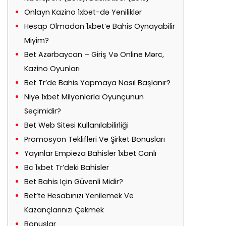
Onlayn Kazino 1xbet-də Yeniliklər
Hesap Olmadan 1xbet’e Bahis Oynayabilir
Miyim?
Bet Azərbaycan – Giriş Və Online Mərc,
Kazino Oyunları
Bet Tr’de Bahis Yapmaya Nasıl Başlanır?
Niyə 1xbet Milyonlarla Oyunçunun
Seçimidir?
Bet Web Sitesi Kullanılabilirliği
Promosyon Teklifleri Ve Şirket Bonusları
Yayınlar Empieza Bahisler 1xbet Canlı
Bc 1xbet Tr’deki Bahisler
Bet Bahis Için Güvenli Midir?
Bet’te Hesabınızı Yenilemek Ve
Kazançlarınızı Çekmek
Bonuslar