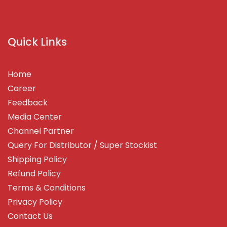
Quick Links
Home
Career
Feedback
Media Center
Channel Partner
Query For Distributor / Super Stockist
Shipping Policy
Refund Policy
Terms & Conditions
Privacy Policy
Contact Us