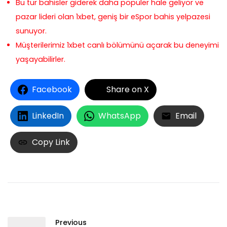
Bu tür bahisler giderek daha popüler hale geliyor ve
pazar lideri olan 1xbet, geniş bir eSpor bahis yelpazesi
sunuyor.
Müşterilerimiz 1xbet canlı bölümünü açarak bu deneyimi
yaşayabilirler.
Facebook
Share on X
LinkedIn
WhatsApp
Email
Copy Link
Previous