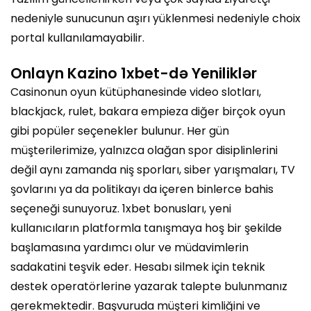
nedeniyle sunucunun aşırı yüklenmesi nedeniyle choix
portal kullanılamayabilir.
Onlayn Kazino 1xbet-də Yeniliklər
Casinonun oyun kütüphanesinde video slotları,
blackjack, rulet, bakara empieza diğer birçok oyun
gibi popüler seçenekler bulunur. Her gün
müşterilerimize, yalnızca olağan spor disiplinlerini
değil aynı zamanda niş sporları, siber yarışmaları, TV
şovlarını ya da politikayı da içeren binlerce bahis
seçeneği sunuyoruz. 1xbet bonusları, yeni
kullanıcıların platformla tanışmaya hoş bir şekilde
başlamasına yardımcı olur ve müdavimlerin
sadakatini teşvik eder. Hesabı silmek için teknik
destek operatörlerine yazarak talepte bulunmanız
gerekmektedir. Başvuruda müşteri kimliğini ve