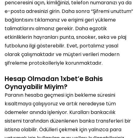
penceresini açın, kimliğinizi, telefon numaranızı ya da
e-posta adresinizi girin. Daha sonra “Şifremi unuttum”
bağlantısını tıklamanız ve erişimi geri yükleme
talimatlarını almanız gerekir. Daha egzotik
etkinliklerin hayranları punta, snooker, seka ve plaj
futboluna ilgi gösterebilir. Evet, portalımız yasal
olarak çalışmaktadır ve müşteri verileri modern
şifreleme protokolleriyle korunmaktadır.
Hesap Olmadan 1xbet’e Bahis
Oynayabilir Miyim?
Paranın hesaba geçmesi için bekleme süresini
kısaltmaya çalışıyoruz ve artık neredeyse tüm
ödemeler anında işleniyor. Kuralları bankacılık
sistemi tarafından düzenlenen banka transferleri bir
istisna olabilir. Ödülleri çekmek için yalnızca para