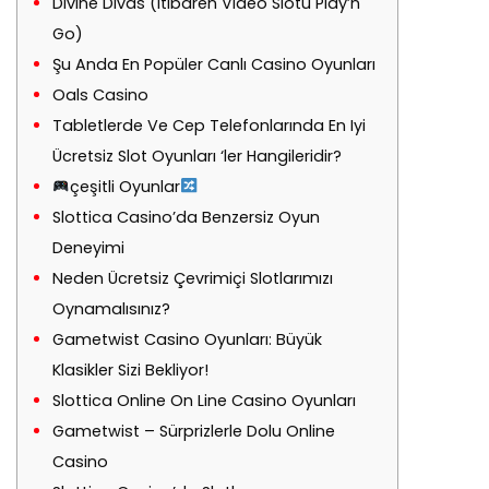
Divine Divas (itibaren Video Slotu Play’n
Go)
Şu Anda En Popüler Canlı Casino Oyunları
Oals Casino
Tabletlerde Ve Cep Telefonlarında En Iyi
Ücretsiz Slot Oyunları ‘ler Hangileridir?
çeşitli Oyunlar
Slottica Casino’da Benzersiz Oyun
Deneyimi
Neden Ücretsiz Çevrimiçi Slotlarımızı
Oynamalısınız?
Gametwist Casino Oyunları: Büyük
Klasikler Sizi Bekliyor!
Slottica Online On Line Casino Oyunları
Gametwist – Sürprizlerle Dolu Online
Casino