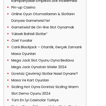
Kampanyaları Empieza Site İncelemesi
Pin-up Casino
Online Oyun Otomatlarının & Slotların
Dünyası Gametwist’te!
Gametwist’de On-line Slot Oynamak
Yüksek Bahisli Slotlar”
Özel Yuvalar
Canlı Blackjack – Otantik, Gerçek Zamanlı
Masa Oyunları
Mega Jack Slot Oyunu Oyna Bedava
Mega Jack Oynatan Siteler 2024
Ücretsiz Çevrimiçi Slotlar Nasıl Oynanır?
Masa Ve Kart Oyunları
Sizzling Hot Oyna Ücretsiz Sizzling Warm
Slot Demo Oyunu 2024
Tüm En İyi Casinolar Türkiye