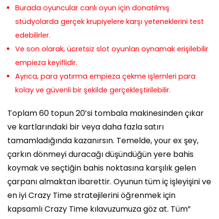
Burada oyuncular canlı oyun için donatılmış
stüdyolarda gerçek krupiyelere karşı yeteneklerini test
edebilirler.
Ve son olarak, ücretsiz slot oyunları oynamak erişilebilir
empieza keyiflidir.
Ayrıca, para yatırma empieza çekme işlemleri para
kolay ve güvenli bir şekilde gerçekleştirilebilir.
Toplam 60 topun 20’si tombala makinesinden çıkar
ve kartlarındaki bir veya daha fazla satırı
tamamladığında kazanırsın. Temelde, your ex şey,
çarkın dönmeyi duracağı düşündüğün yere bahis
koymak ve seçtiğin bahis noktasına karşılık gelen
çarpanı almaktan ibarettir. Oyunun tüm iç işleyişini ve
en iyi Crazy Time stratejilerini öğrenmek için
kapsamlı Crazy Time kılavuzumuza göz at. Tüm”