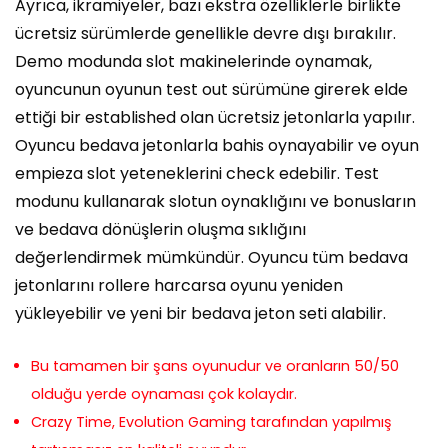
Ayrıca, ikramiyeler, bazı ekstra özelliklerle birlikte
ücretsiz sürümlerde genellikle devre dışı bırakılır.
Demo modunda slot makinelerinde oynamak,
oyuncunun oyunun test out sürümüne girerek elde
ettiği bir established olan ücretsiz jetonlarla yapılır.
Oyuncu bedava jetonlarla bahis oynayabilir ve oyun
empieza slot yeteneklerini check edebilir. Test
modunu kullanarak slotun oynaklığını ve bonusların
ve bedava dönüşlerin oluşma sıklığını
değerlendirmek mümkündür. Oyuncu tüm bedava
jetonlarını rollere harcarsa oyunu yeniden
yükleyebilir ve yeni bir bedava jeton seti alabilir.
Bu tamamen bir şans oyunudur ve oranların 50/50
olduğu yerde oynaması çok kolaydır.
Crazy Time, Evolution Gaming tarafından yapılmış