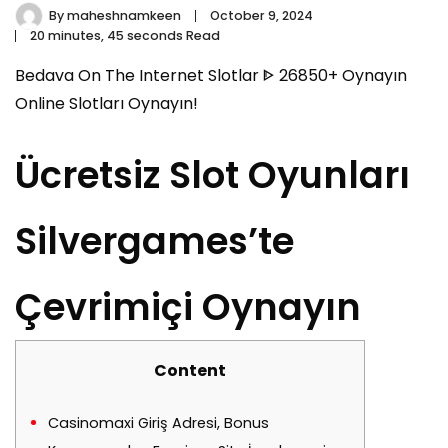
By
maheshnamkeen
October 9, 2024
20 minutes, 45 seconds Read
Bedava On The Internet Slotlar ᐈ 26850+ Oynayın
Online Slotları Oynayın!
Ücretsiz Slot Oyunları
Silvergames’te
Çevrimiçi Oynayın ️
Content
Casinomaxi Giriş Adresi, Bonus