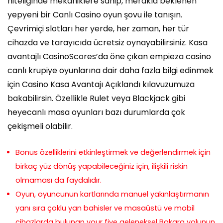
niteliğinde mekaniklere sahip, merakla beklenen
yepyeni bir Canlı Casino oyun şovu ile tanışın.
Çevrimiçi slotları her yerde, her zaman, her tür
cihazda ve tarayıcıda ücretsiz oynayabilirsiniz. Kasa
avantajlı CasinoScores’da öne çıkan empieza casino
canlı krupiye oyunlarına dair daha fazla bilgi edinmek
için Casino Kasa Avantajı Açıklandı kılavuzumuza
bakabilirsin. Özellikle Rulet veya Blackjack gibi
heyecanlı masa oyunları bazı durumlarda çok
çekişmeli olabilir.
Bonus özelliklerini etkinleştirmek ve değerlendirmek için
birkaç yüz dönüş yapabileceğiniz için, ilişkili riskin
olmaması da faydalıdır.
Oyun, oyuncunun kartlarında manuel yakınlaştırmanın
yanı sıra çoklu yan bahisler ve masaüstü ve mobil
cihazlarda bulunan your five geleneksel Bakara yolunun