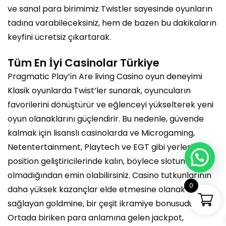
ve sanal para birimimiz Twistler sayesinde oyunların
tadına varabileceksiniz, hem de bazen bu dakikaların
keyfini ücretsiz çıkartarak.
Tüm En İyi Casinolar Türkiye
Pragmatic Play’in Are living Casino oyun deneyimi
Klasik oyunlarda Twist’ler sunarak, oyuncuların
favorilerini dönüştürür ve eğlenceyi yükselterek yeni
oyun olanaklarını güçlendirir. Bu nedenle, güvende
kalmak için lisanslı casinolarda ve Microgaming,
Netentertainment, Playtech ve EGT gibi yerleşik
position geliştiricilerinde kalın, böylece slotun hileli
olmadığından emin olabilirsiniz. Casino tutkunlarının
0
daha yüksek kazançlar elde etmesine olanak
sağlayan goldmine, bir çeşit ikramiye bonusudur.
Ortada biriken para anlamına gelen jackpot,