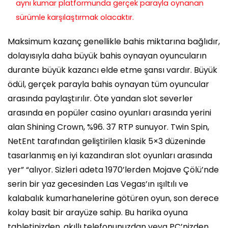
aynı kumar platformunda gerçek parayla oynanan
sürümle karşılaştırmak olacaktır.
Maksimum kazanç genellikle bahis miktarına bağlıdır,
dolayısıyla daha büyük bahis oynayan oyuncuların
durante büyük kazancı elde etme şansı vardır. Büyük
ödül, gerçek parayla bahis oynayan tüm oyuncular
arasında paylaştırılır. Öte yandan slot severler
arasında en popüler casino oyunları arasında yerini
alan Shining Crown, %96. 37 RTP sunuyor. Twin Spin,
NetEnt tarafından geliştirilen klasik 5×3 düzeninde
tasarlanmış en iyi kazandıran slot oyunları arasında
yer” “alıyor. Sizleri adeta 1970’lerden Mojave Çölü’nde
serin bir yaz gecesinden Las Vegas’ın ışıltılı ve
kalabalık kumarhanelerine götüren oyun, son derece
kolay basit bir arayüze sahip. Bu harika oyuna
tabletinizden, akıllı telefonunuzdan veya PC’nizden