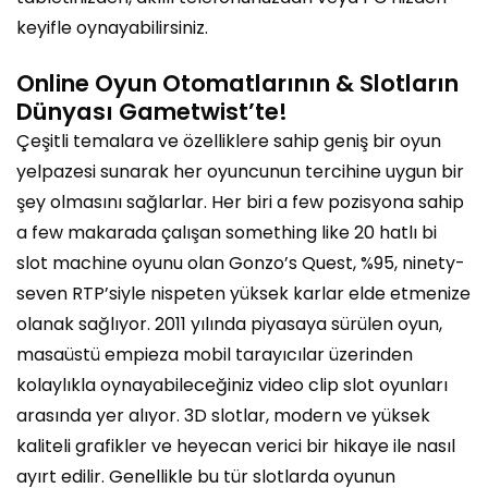
keyifle oynayabilirsiniz.
Online Oyun Otomatlarının & Slotların
Dünyası Gametwist’te!
Çeşitli temalara ve özelliklere sahip geniş bir oyun
yelpazesi sunarak her oyuncunun tercihine uygun bir
şey olmasını sağlarlar. Her biri a few pozisyona sahip
a few makarada çalışan something like 20 hatlı bi
slot machine oyunu olan Gonzo’s Quest, %95, ninety-
seven RTP’siyle nispeten yüksek karlar elde etmenize
olanak sağlıyor. 2011 yılında piyasaya sürülen oyun,
masaüstü empieza mobil tarayıcılar üzerinden
kolaylıkla oynayabileceğiniz video clip slot oyunları
arasında yer alıyor. 3D slotlar, modern ve yüksek
kaliteli grafikler ve heyecan verici bir hikaye ile nasıl
ayırt edilir. Genellikle bu tür slotlarda oyunun