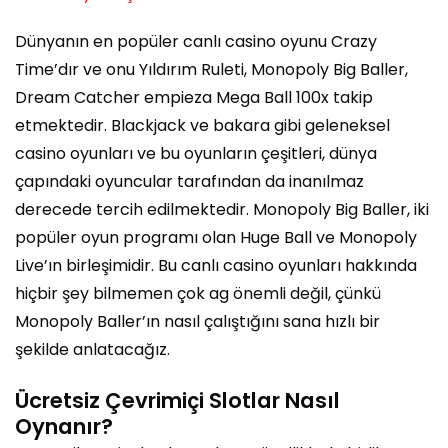
Dünyanın en popüler canlı casino oyunu Crazy
Time’dır ve onu Yıldırım Ruleti, Monopoly Big Baller,
Dream Catcher empieza Mega Ball 100x takip
etmektedir. Blackjack ve bakara gibi geleneksel
casino oyunları ve bu oyunların çeşitleri, dünya
çapındaki oyuncular tarafından da inanılmaz
derecede tercih edilmektedir. Monopoly Big Baller, iki
popüler oyun programı olan Huge Ball ve Monopoly
Live’ın birleşimidir. Bu canlı casino oyunları hakkında
hiçbir şey bilmemen çok ag önemli değil, çünkü
Monopoly Baller’ın nasıl çalıştığını sana hızlı bir
şekilde anlatacağız.
Ücretsiz Çevrimiçi Slotlar Nasıl
Oynanır?