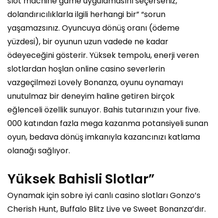
slot machine game uygulamasını seçerseniz,
dolandırıcılıklarla ilgili herhangi bir” “sorun
yaşamazsınız. Oyuncuya dönüş oranı (ödeme
yüzdesi), bir oyunun uzun vadede ne kadar
ödeyeceğini gösterir. Yüksek tempolu, enerji veren
slotlardan hoşlan online casino severlerin
vazgeçilmezi Lovely Bonanza, oyunu oynamayı
unutulmaz bir deneyim haline getiren birçok
eğlenceli özellik sunuyor. Bahis tutarınızın your five.
000 katından fazla mega kazanma potansiyeli sunan
oyun, bedava dönüş imkanıyla kazancınızı katlama
olanağı sağlıyor.
Yüksek Bahisli Slotlar”
Oynamak için sobre iyi canlı casino slotları Gonzo’s
Cherish Hunt, Buffalo Blitz Live ve Sweet Bonanza’dır.