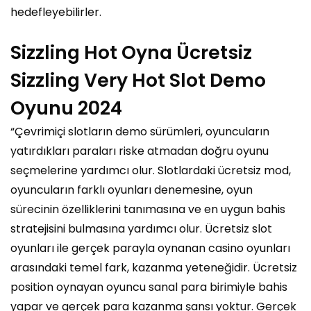
hedefleyebilirler.
Sizzling Hot Oyna Ücretsiz
Sizzling Very Hot Slot Demo
Oyunu 2024
“Çevrimiçi slotların demo sürümleri, oyuncuların
yatırdıkları paraları riske atmadan doğru oyunu
seçmelerine yardımcı olur. Slotlardaki ücretsiz mod,
oyuncuların farklı oyunları denemesine, oyun
sürecinin özelliklerini tanımasına ve en uygun bahis
stratejisini bulmasına yardımcı olur. Ücretsiz slot
oyunları ile gerçek parayla oynanan casino oyunları
arasındaki temel fark, kazanma yeteneğidir. Ücretsiz
position oynayan oyuncu sanal para birimiyle bahis
yapar ve gerçek para kazanma şansı yoktur. Gerçek