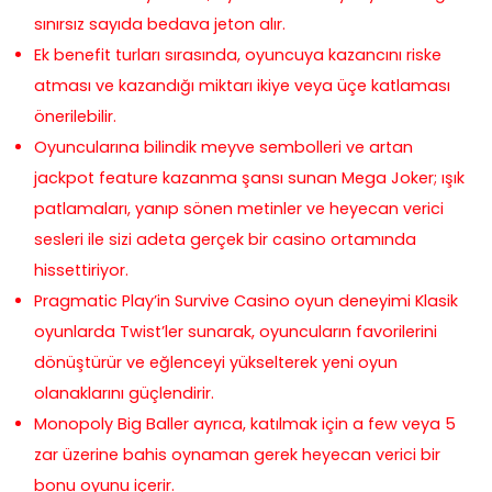
sınırsız sayıda bedava jeton alır.
Ek benefit turları sırasında, oyuncuya kazancını riske
atması ve kazandığı miktarı ikiye veya üçe katlaması
önerilebilir.
Oyuncularına bilindik meyve sembolleri ve artan
jackpot feature kazanma şansı sunan Mega Joker; ışık
patlamaları, yanıp sönen metinler ve heyecan verici
sesleri ile sizi adeta gerçek bir casino ortamında
hissettiriyor.
Pragmatic Play’in Survive Casino oyun deneyimi Klasik
oyunlarda Twist’ler sunarak, oyuncuların favorilerini
dönüştürür ve eğlenceyi yükselterek yeni oyun
olanaklarını güçlendirir.
Monopoly Big Baller ayrıca, katılmak için a few veya 5
zar üzerine bahis oynaman gerek heyecan verici bir
bonu oyunu içerir.