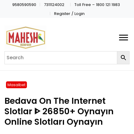
9580590590
7311124002
Toll Free – 1800 121 1983
Register / Login
Masalbet
Bedava On The Internet
Slotlar ᐈ 26850+ Oynayın
Online Slotları Oynayın