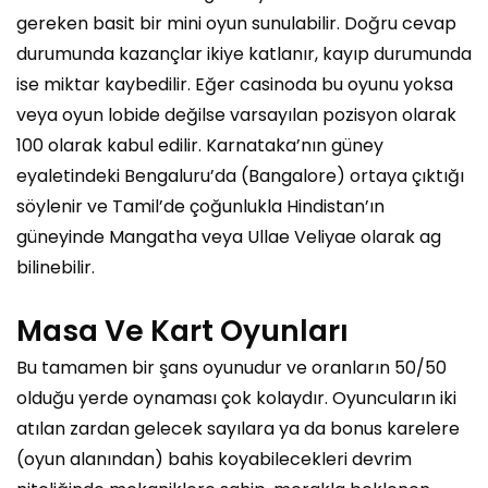
gereken basit bir mini oyun sunulabilir. Doğru cevap
durumunda kazançlar ikiye katlanır, kayıp durumunda
ise miktar kaybedilir. Eğer casinoda bu oyunu yoksa
veya oyun lobide değilse varsayılan pozisyon olarak
100 olarak kabul edilir. Karnataka’nın güney
eyaletindeki Bengaluru’da (Bangalore) ortaya çıktığı
söylenir ve Tamil’de çoğunlukla Hindistan’ın
güneyinde Mangatha veya Ullae Veliyae olarak ag
bilinebilir.
Masa Ve Kart Oyunları
Bu tamamen bir şans oyunudur ve oranların 50/50
olduğu yerde oynaması çok kolaydır. Oyuncuların iki
atılan zardan gelecek sayılara ya da bonus karelere
(oyun alanından) bahis koyabilecekleri devrim