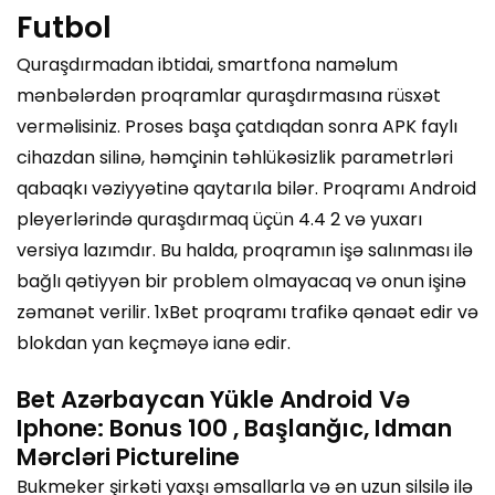
Futbol
Quraşdırmadan ibtidai, smartfona naməlum
mənbələrdən proqramlar quraşdırmasına rüsxət
verməlisiniz. Proses başa çatdıqdan sonra APK faylı
cihazdan silinə, həmçinin təhlükəsizlik parametrləri
qabaqkı vəziyyətinə qaytarıla bilər. Proqramı Android
pleyerlərində quraşdırmaq üçün 4.4 2 və yuxarı
versiya lazımdır. Bu halda, proqramın işə salınması ilə
bağlı qətiyyən bir problem olmayacaq və onun işinə
zəmanət verilir. 1xBet proqramı trafikə qənaət edir və
blokdan yan keçməyə ianə edir.
Bet Azərbaycan Yükle Android Və
Iphone: Bonus 100 , Başlanğıc, Idman
Mərcləri Pictureline
Bukmeker şirkəti yaxşı əmsallarla və ən uzun silsilə ilə