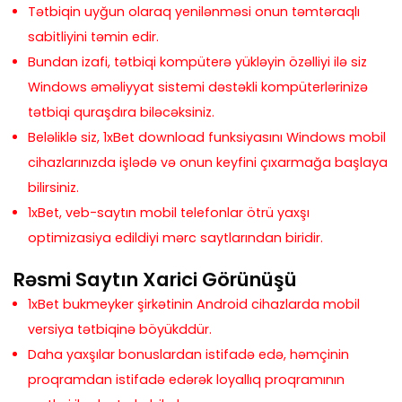
Tətbiqin uyğun olaraq yenilənməsi onun təmtəraqlı
sabitliyini təmin edir.
Bundan izafi, tətbiqi kompüterə yükləyin özəlliyi ilə siz
Windows əməliyyat sistemi dəstəkli kompüterlərinizə
tətbiqi quraşdıra biləcəksiniz.
Beləliklə siz, 1xBet download funksiyasını Windows mobil
cihazlarınızda işlədə və onun keyfini çıxarmağa başlaya
bilirsiniz.
1xBet, veb-saytın mobil telefonlar ötrü yaxşı
optimizasiya edildiyi mərc saytlarından biridir.
Rəsmi Saytın Xarici Görünüşü
1xBet bukmeyker şirkətinin Android cihazlarda mobil
versiya tətbiqinə böyükddür.
Daha yaxşılar bonuslardan istifadə edə, həmçinin
proqramdan istifadə edərək loyallıq proqramının