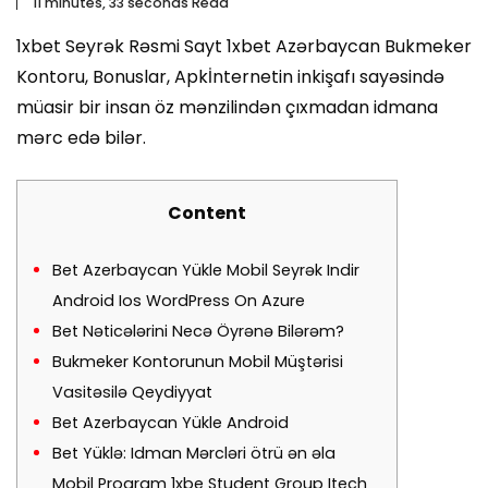
11 minutes, 33 seconds Read
1xbet Seyrək Rəsmi Sayt 1xbet Azərbaycan Bukmeker
Kontoru, Bonuslar, Apkİnternetin inkişafı sayəsində
müasir bir insan öz mənzilindən çıxmadan idmana
mərc edə bilər.
Content
Bet Azerbaycan Yükle Mobil Seyrək Indir
Android Ios WordPress On Azure
Bet Nəticələrini Necə Öyrənə Bilərəm?
Bukmeker Kontorunun Mobil Müştərisi
Vasitəsilə Qeydiyyat
Bet Azerbaycan Yükle Android
Bet Yüklə: Idman Mərcləri ötrü ən əla
Mobil Proqram 1xbe Student Group Itech