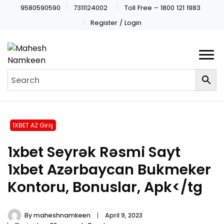
9580590590
7311124002
Toll Free – 1800 121 1983
Register / Login
1XBET AZ Giriş
1xbet Seyrək Rəsmi Sayt
1xbet Azərbaycan Bukmeker
Kontoru, Bonuslar, Apk</tg
By
maheshnamkeen
April 9, 2023