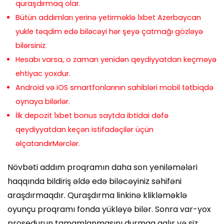
quraşdırmaq olar.
Bütün addımları yerinə yetirməklə 1xbet Azerbaycan
yukle təqdim edə biləcəyi hər şeyə çatmağı gözləyə
bilərsiniz.
Hesabı varsa, o zaman yenidən qeydiyyatdan keçməyə
ehtiyac yoxdur.
Android və iOS smartfonlarının sahibləri mobil tətbiqdə
oynaya bilərlər.
İlk depozit 1xbet bonus saytda ibtidai dəfə
qeydiyyatdan keçən istifadəçilər üçün
əlçatandırMərclər.
Növbəti addım proqramın daha son yeniləmələri
haqqında bildiriş əldə edə biləcəyiniz səhifəni
araşdırmaqdır. Quraşdırma linkinə klikləməklə
oyunçu proqramı fonda yükləyə bilər. Sonra var-yox
prosedurun tamamlanmasını durmaq qalır və siz