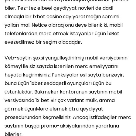
bilər. Tez-tez əlbəəl qeydiyyat növləri də daxil
olmaqla bir
1xbet casino
say yaratmağın səmimi
yolları mal. Nəticə olaraq onu deyə bilərik ki, mobil
telefonlardan mərc etmək istəyənlər üçün 1xBet
əvəzedilməz bir seçim olacaqdır.
Veb-saytın şəxsi yüngülləşdirilmiş mobil versiyasının
köməyi ilə siz saytda istənilən mərc əməliyyatını
həyata keçirmisiniz. Funksiyalar əsl sayta bənzəyir,
buna üçün 1xbet sədaqətli oyunçuları üçün bu
üstünlükdür. Bukmeker kontorunun saytının mobil
versiyasında 1x bet Bir çox variant mülk, amma
görmək üçünMərc eləmək ötrü qeydiyyat
prosedurundan keçməlisiniz. Ancaq istifadəçilər mərc
saytının başqa promo-aksiyalarından yararlana
bilərlər.