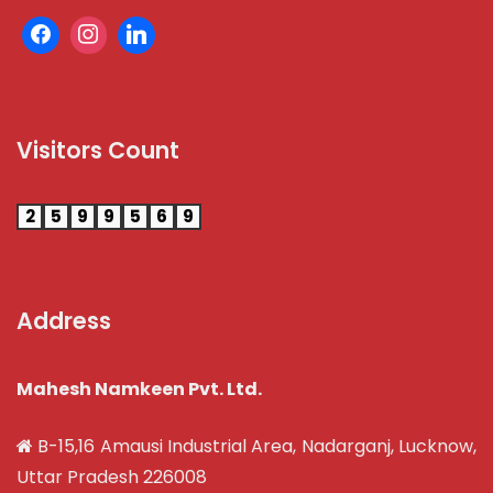
Visitors Count
2
5
9
9
5
6
9
Address
Mahesh Namkeen Pvt. Ltd.
B-15,16 Amausi Industrial Area, Nadarganj, Lucknow,
Uttar Pradesh 226008