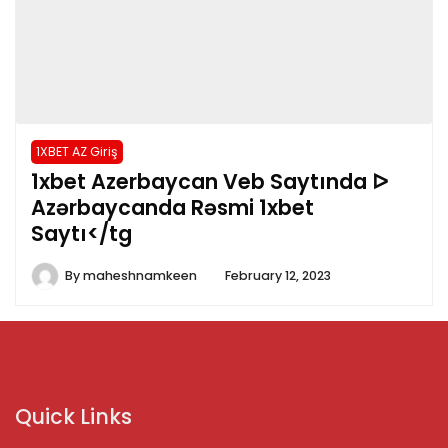
1XBET AZ Giriş
1xbet Azerbaycan Veb Saytında ᐅ
Azərbaycanda Rəsmi 1xbet
Saytı</tg
By
maheshnamkeen
February 12, 2023
Quick Links